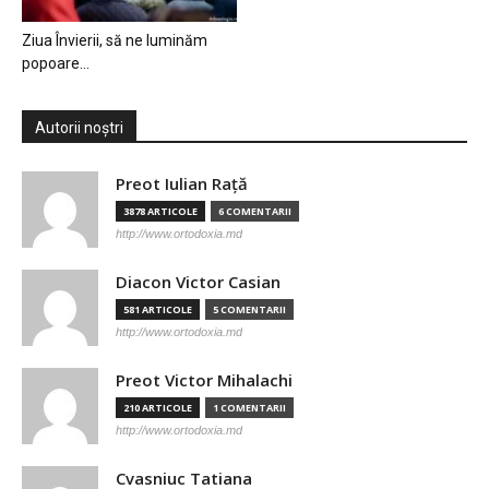
Ziua Învierii, să ne luminăm
popoare…
Autorii noștri
Preot Iulian Raţă
3878 ARTICOLE
6 COMENTARII
http://www.ortodoxia.md
Diacon Victor Casian
581 ARTICOLE
5 COMENTARII
http://www.ortodoxia.md
Preot Victor Mihalachi
210 ARTICOLE
1 COMENTARII
http://www.ortodoxia.md
Cvasniuc Tatiana