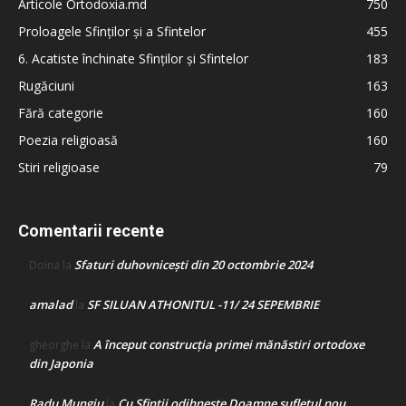
Articole Ortodoxia.md
750
Proloagele Sfinților și a Sfintelor
455
6. Acatiste închinate Sfinților și Sfintelor
183
Rugăciuni
163
Fără categorie
160
Poezia religioasă
160
Stiri religioase
79
Comentarii recente
Sfaturi duhovnicești din 20 octombrie 2024
Doina
la
amalad
SF SILUAN ATHONITUL -11/ 24 SEPEMBRIE
la
A început construcţia primei mănăstiri ortodoxe
gheorghe
la
din Japonia
Radu Mungiu
Cu Sfinții odihnește Doamne sufletul nou
la