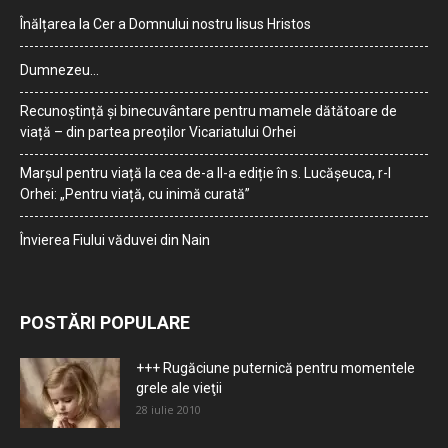
Înălțarea la Cer a Domnului nostru Iisus Hristos
Dumnezeu…
Recunoștință și binecuvântare pentru mamele dătătoare de
viață – din partea preoților Vicariatului Orhei
Marșul pentru viață la cea de-a II-a ediție în s. Lucășeuca, r-l
Orhei: „Pentru viață, cu inimă curată”
Învierea Fiului văduvei din Nain
POSTĂRI POPULARE
+++ Rugăciune puternică pentru momentele
grele ale vieţii
28 iulie 2010