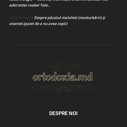
adormitei roabei Tale…
Despre păcatul malahiei (masturbării) şi
Crina Marina
la
onaniei (pazei de a nu avea copii)
DESPRE NOI