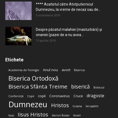
**** Acatistul către Atotputernicul
Dumnezeu, la vreme de necaz sau de...
5 octombrie 2010
Despre păcatul malahiei (masturbării) şi
onaniei (pazei de a nu avea...
15 aprilie 2010
Etichete
Anul nou
avort
Academia de Teologie
Biserica
Biserica Ortodoxă
Biserica Sfânta Treime
biserică
Botezul
dragoste
copil
Coronavirus
Cruce
Conferință
Copii
Dumnezeu
Hristos
Icoana
Ierusalim
Iisus Hristos
Iisus
Ilarion Boian
Israel