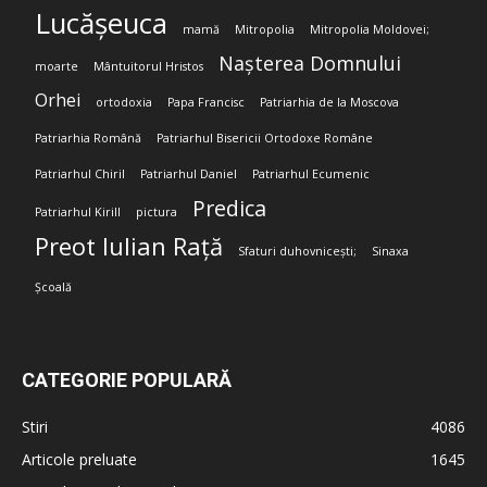
Lucășeuca
mamă
Mitropolia
Mitropolia Moldovei;
Nașterea Domnului
moarte
Mântuitorul Hristos
Orhei
ortodoxia
Papa Francisc
Patriarhia de la Moscova
Patriarhia Română
Patriarhul Bisericii Ortodoxe Române
Patriarhul Chiril
Patriarhul Daniel
Patriarhul Ecumenic
Predica
Patriarhul Kirill
pictura
Preot Iulian Rață
Sfaturi duhovnicești;
Sinaxa
Școală
CATEGORIE POPULARĂ
Stiri
4086
Articole preluate
1645