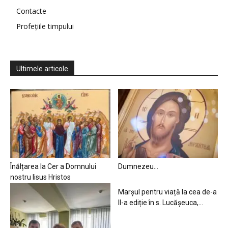
Contacte
Profețiile timpului
Ultimele articole
Înălțarea la Cer a Domnului
Dumnezeu…
nostru Iisus Hristos
Marșul pentru viață la cea de-a
II-a ediție în s. Lucășeuca,...