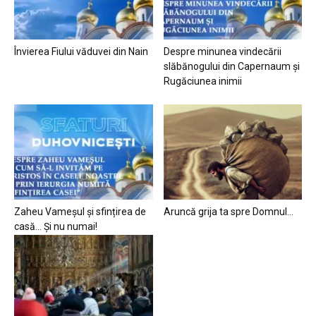
Învierea Fiului văduvei din Nain
Despre minunea vindecării
slăbănogului din Capernaum și
Rugăciunea inimii
Zaheu Vameșul și sfințirea de
Aruncă grija ta spre Domnul…
casă… Și nu numai!