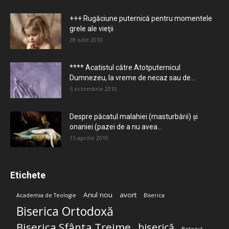
+++ Rugăciune puternică pentru momentele
grele ale vieţii
28 iulie 2010
**** Acatistul către Atotputernicul
Dumnezeu, la vreme de necaz sau de...
5 octombrie 2010
Despre păcatul malahiei (masturbării) şi
onaniei (pazei de a nu avea...
15 aprilie 2010
Etichete
Anul nou
avort
Academia de Teologie
Biserica
Biserica Ortodoxă
Biserica Sfânta Treime
biserică