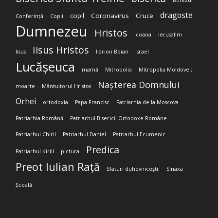
Botezul
dragoste
copil
Coronavirus
Cruce
Conferință
Copii
Dumnezeu
Hristos
Icoana
Ierusalim
Iisus Hristos
Iisus
Ilarion Boian
Israel
Lucășeuca
mamă
Mitropolia
Mitropolia Moldovei;
Nașterea Domnului
moarte
Mântuitorul Hristos
Orhei
ortodoxia
Papa Francisc
Patriarhia de la Moscova
Patriarhia Română
Patriarhul Bisericii Ortodoxe Române
Patriarhul Chiril
Patriarhul Daniel
Patriarhul Ecumenic
Predica
Patriarhul Kirill
pictura
Preot Iulian Rață
Sfaturi duhovnicești;
Sinaxa
Școală