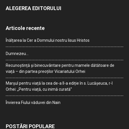
ALEGEREA EDITORULUI
Articole recente
Înălțarea la Cer a Domnului nostru Iisus Hristos
Dumnezeu…
Recunoștință și binecuvântare pentru mamele dătătoare de
viață – din partea preoților Vicariatului Orhei
Marșul pentru viață la cea de-a II-a ediție în s. Lucășeuca, r-l
Orhei: „Pentru viață, cu inimă curată”
Învierea Fiului văduvei din Nain
POSTĂRI POPULARE