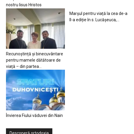
nostru Iisus Hristos
Marșul pentru viață la cea de-a
II-a ediție în s. Lucășeuca,...
Recunoștință și binecuvântare
pentru mamele dătătoare de
viață – din partea...
Învierea Fiului văduvei din Nain
Descoperă ortodoxia