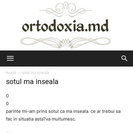
Ortodoxia.md
Acasă
sotul ma inseala
sotul ma inseala
0
0
parinte mi-am prins sotul ca ma inseala. ce ar trebui sa
fac in situatia asta?va multumesc.