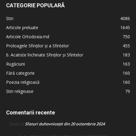
CATEGORIE POPULARĂ
Stiri
4086
Articole preluate
1645
Articole Ortodoxia.md
750
Proloagele Sfinților și a Sfintelor
455
6. Acatiste închinate Sfinților și Sfintelor
183
Rugăciuni
163
Fără categorie
160
Poezia religioasă
160
Stiri religioase
79
Comentarii recente
Sfaturi duhovnicești din 20 octombrie 2024
Doina
la