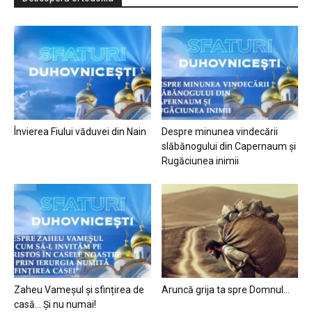
Învierea Fiului văduvei din Nain
Despre minunea vindecării
slăbănogului din Capernaum și
Rugăciunea inimii
Zaheu Vameșul și sfințirea de
Aruncă grija ta spre Domnul…
casă… Și nu numai!