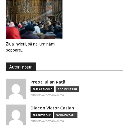
Ziua Învierii, să ne luminăm
popoare…
Autorii noștri
Preot Iulian Raţă
3878 ARTICOLE
6 COMENTARII
http://www.ortodoxia.md
Diacon Victor Casian
581 ARTICOLE
5 COMENTARII
http://www.ortodoxia.md