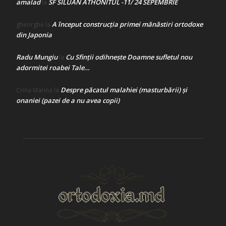
amalad
SF SILUAN ATHONITUL -11/ 24 SEPEMBRIE
la
A început construcţia primei mănăstiri ortodoxe
gheorghe
la
din Japonia
Radu Mungiu
Cu Sfinții odihnește Doamne sufletul nou
la
adormitei roabei Tale…
Despre păcatul malahiei (masturbării) şi
Crina Marina
la
onaniei (pazei de a nu avea copii)