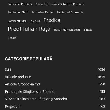
Patriarhia Română
Patriarhul Bisericii Ortodoxe Române
Patriarhul Chiril
Patriarhul Daniel
Patriarhul Ecumenic
Predica
Patriarhul Kirill
pictura
Preot Iulian Rață
Sfaturi duhovnicești;
Sinaxa
Școală
CATEGORIE POPULARĂ
Stiri
4086
Articole preluate
1645
Articole Ortodoxia.md
750
Proloagele Sfinților și a Sfintelor
455
6. Acatiste închinate Sfinților și Sfintelor
183
Rugăciuni
163