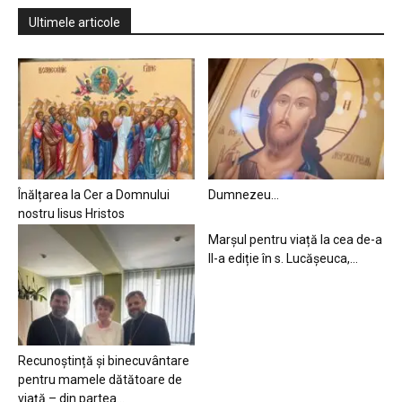
Ultimele articole
Înălțarea la Cer a Domnului
Dumnezeu…
nostru Iisus Hristos
Marșul pentru viață la cea de-a
II-a ediție în s. Lucășeuca,...
Recunoștință și binecuvântare
pentru mamele dătătoare de
viață – din partea...