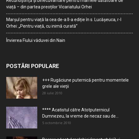
Recunoștință și binecuvântare pentru mamele dătătoare de
viață – din partea preoților Vicariatului Orhei
Marșul pentru viață la cea de-a II-a ediție în s. Lucășeuca, r-l
Orhei: „Pentru viață, cu inimă curată”
Învierea Fiului văduvei din Nain
POSTĂRI POPULARE
+++ Rugăciune puternică pentru momentele
grele ale vieţii
28 iulie 2010
**** Acatistul către Atotputernicul
Dumnezeu, la vreme de necaz sau de...
5 octombrie 2010