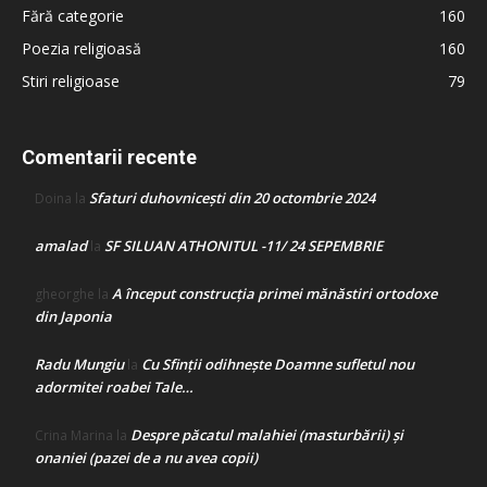
Fără categorie
160
Poezia religioasă
160
Stiri religioase
79
Comentarii recente
Sfaturi duhovnicești din 20 octombrie 2024
Doina
la
amalad
SF SILUAN ATHONITUL -11/ 24 SEPEMBRIE
la
A început construcţia primei mănăstiri ortodoxe
gheorghe
la
din Japonia
Radu Mungiu
Cu Sfinții odihnește Doamne sufletul nou
la
adormitei roabei Tale…
Despre păcatul malahiei (masturbării) şi
Crina Marina
la
onaniei (pazei de a nu avea copii)