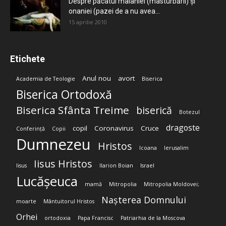
Despre păcatul malahiei (masturbării) şi
onaniei (pazei de a nu avea...
15 aprilie 2010
Etichete
Anul nou
avort
Academia de Teologie
Biserica
Biserica Ortodoxă
Biserica Sfânta Treime
biserică
Botezul
dragoste
copil
Coronavirus
Cruce
Conferință
Copii
Dumnezeu
Hristos
Icoana
Ierusalim
Iisus Hristos
Iisus
Ilarion Boian
Israel
Lucășeuca
mamă
Mitropolia
Mitropolia Moldovei;
Nașterea Domnului
moarte
Mântuitorul Hristos
Orhei
ortodoxia
Papa Francisc
Patriarhia de la Moscova