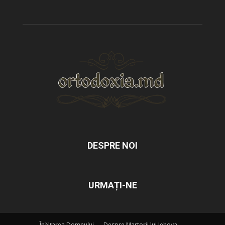
DESPRE NOI
URMAȚI-NE
Înălțarea Domnului
Despre Martorii lui Iehova