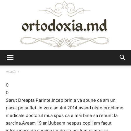
Ortodoxia.md
Acasă
0
0
Sarut Dreapta Parinte.Incep prin a va spune ca am un
pacat pe suflet ,in vara anului 2014 avand niste probleme
medicale doctorul mi.a spus ca e mai bine sa renunt la
sarcina.Aveam 19 ani,iubeam nespus copii am facut
intrerupere de sarcina iar de atunci lumea mea sa