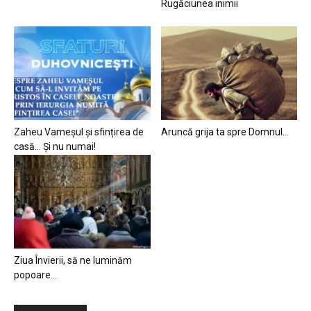
Rugăciunea inimii
Zaheu Vameșul și sfințirea de
Aruncă grija ta spre Domnul…
casă… Și nu numai!
Ziua Învierii, să ne luminăm
popoare…