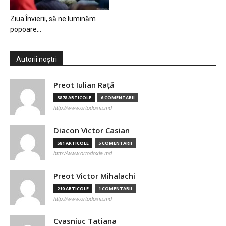
Ziua Învierii, să ne luminăm
popoare…
Autorii noștri
Preot Iulian Raţă
3878 ARTICOLE
6 COMENTARII
http://www.ortodoxia.md
Diacon Victor Casian
581 ARTICOLE
5 COMENTARII
http://www.ortodoxia.md
Preot Victor Mihalachi
210 ARTICOLE
1 COMENTARII
http://www.ortodoxia.md
Cvasniuc Tatiana