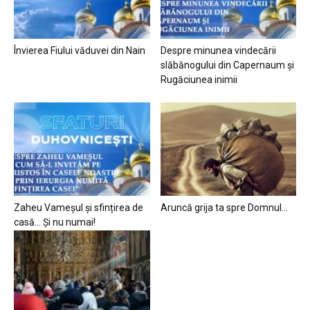
Învierea Fiului văduvei din Nain
Despre minunea vindecării
slăbănogului din Capernaum și
Rugăciunea inimii
Zaheu Vameșul și sfințirea de
Aruncă grija ta spre Domnul…
casă… Și nu numai!