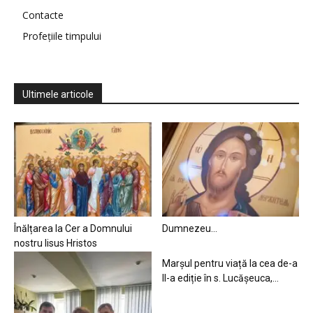
Contacte
Profețiile timpului
Ultimele articole
Înălțarea la Cer a Domnului
Dumnezeu…
nostru Iisus Hristos
Marșul pentru viață la cea de-a
II-a ediție în s. Lucășeuca,...