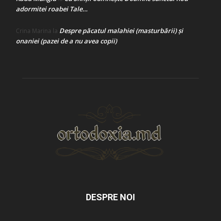
adormitei roabei Tale…
Despre păcatul malahiei (masturbării) şi
Crina Marina
la
onaniei (pazei de a nu avea copii)
DESPRE NOI