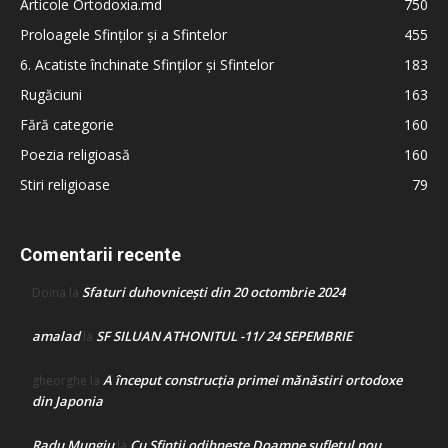
Articole Ortodoxia.md
750
Proloagele Sfinților și a Sfintelor
455
6. Acatiste închinate Sfinților și Sfintelor
183
Rugăciuni
163
Fără categorie
160
Poezia religioasă
160
Stiri religioase
79
Comentarii recente
Sfaturi duhovnicești din 20 octombrie 2024
Doina
la
amalad
SF SILUAN ATHONITUL -11/ 24 SEPEMBRIE
la
A început construcţia primei mănăstiri ortodoxe
gheorghe
la
din Japonia
Radu Mungiu
Cu Sfinții odihnește Doamne sufletul nou
la