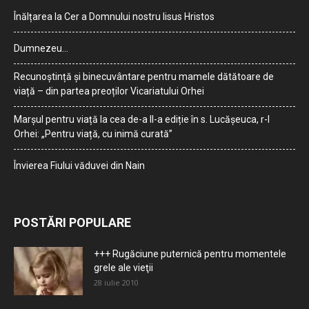
Înălțarea la Cer a Domnului nostru Iisus Hristos
Dumnezeu…
Recunoștință și binecuvântare pentru mamele dătătoare de
viață – din partea preoților Vicariatului Orhei
Marșul pentru viață la cea de-a II-a ediție în s. Lucășeuca, r-l
Orhei: „Pentru viață, cu inimă curată”
Învierea Fiului văduvei din Nain
POSTĂRI POPULARE
+++ Rugăciune puternică pentru momentele
grele ale vieţii
28 iulie 2010