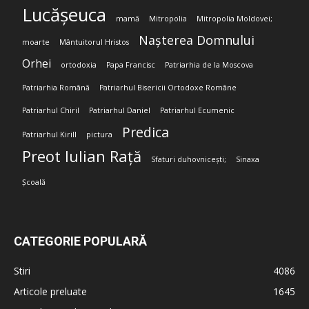
Lucășeuca
mamă
Mitropolia
Mitropolia Moldovei;
Nașterea Domnului
moarte
Mântuitorul Hristos
Orhei
ortodoxia
Papa Francisc
Patriarhia de la Moscova
Patriarhia Română
Patriarhul Bisericii Ortodoxe Române
Patriarhul Chiril
Patriarhul Daniel
Patriarhul Ecumenic
Predica
Patriarhul Kirill
pictura
Preot Iulian Rață
Sfaturi duhovnicești;
Sinaxa
Școală
CATEGORIE POPULARĂ
Stiri
4086
Articole preluate
1645