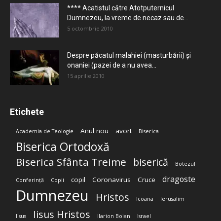
**** Acatistul către Atotputernicul
Dumnezeu, la vreme de necaz sau de...
5 octombrie 2010
Despre păcatul malahiei (masturbării) şi
onaniei (pazei de a nu avea...
15 aprilie 2010
Etichete
Anul nou
avort
Academia de Teologie
Biserica
Biserica Ortodoxă
Biserica Sfânta Treime
biserică
Botezul
dragoste
copil
Coronavirus
Cruce
Conferință
Copii
Dumnezeu
Hristos
Icoana
Ierusalim
Iisus Hristos
Iisus
Ilarion Boian
Israel