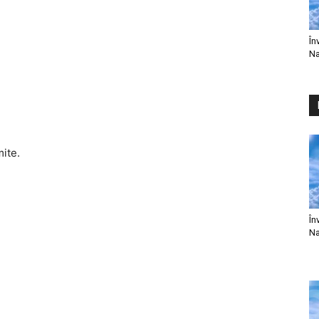
În
Na
mite.
În
Na