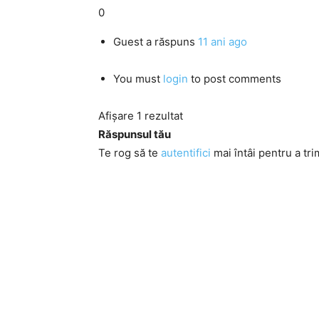
0
Guest
a răspuns
11 ani ago
You must
login
to post comments
Afișare 1 rezultat
Răspunsul tău
Te rog să te
autentifici
mai întâi pentru a tri