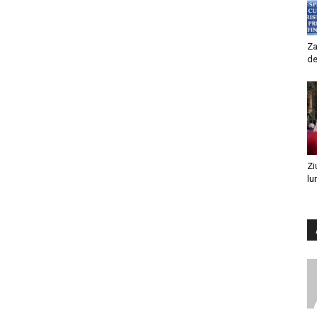
Za
de
Zi
lu