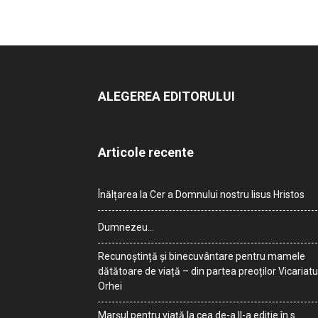
ALEGEREA EDITORULUI
Articole recente
Înălțarea la Cer a Domnului nostru Iisus Hristos
Dumnezeu…
Recunoștință și binecuvântare pentru mamele
dătătoare de viață – din partea preoților Vicariatu
Orhei
Marșul pentru viață la cea de-a II-a ediție în s.