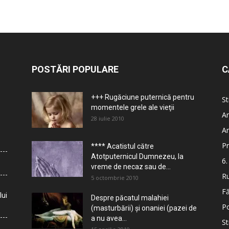
POSTĂRI POPULARE
C
+++ Rugăciune puternică pentru
St
momentele grele ale vieţii
Ar
28 iulie 2010
Ar
Pr
**** Acatistul către
Atotputernicul Dumnezeu, la
6.
vreme de necaz sau de...
Ru
5 octombrie 2010
Fă
lui
Despre păcatul malahiei
Po
(masturbării) şi onaniei (pazei de
a nu avea...
St