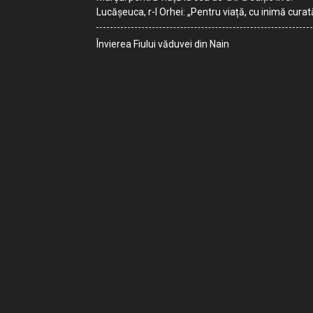
Lucășeuca, r-l Orhei: „Pentru viață, cu inimă curat
Învierea Fiului văduvei din Nain