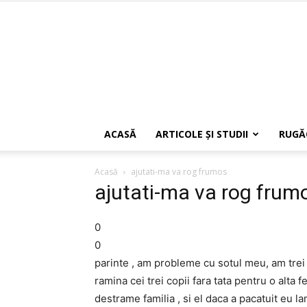
ACASĂ
ARTICOLE ŞI STUDII
RUGĂ
Acasă
ajutati-ma va rog frumos
ajutati-ma va rog frum
0
0
parinte , am probleme cu sotul meu, am trei c
ramina cei trei copii fara tata pentru o alta
destrame familia , si el daca a pacatuit eu lam