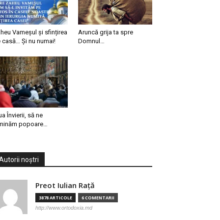
heu Vameșul și sfințirea
Aruncă grija ta spre
 casă… Și nu numai!
Domnul…
ua Învierii, să ne
minăm popoare…
Autorii noștri
Preot Iulian Raţă
3878 ARTICOLE
6 COMENTARII
http://www.ortodoxia.md