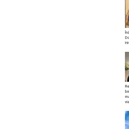
În
Do
Hr
Re
bi
ma
vi