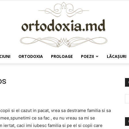
CIUNI
ORTODOXIA
PROLOAGE
POEZII
LĂCAŞURI
Ortodoxia.md
os
opii si el cazut in pacat, vrea sa destrame familia si sa
 femee,spunetimi ce sa fac , eu nu vreau sa mi se
 iertat, caci imi iubesc familia si pe el si copii care