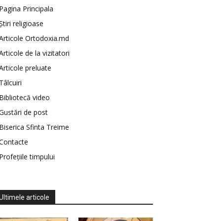
Pagina Principala
Știri religioase
Articole Ortodoxia.md
Articole de la vizitatori
Articole preluate
Tâlcuiri
Bibliotecă video
Gustări de post
Biserica Sfinta Treime
Contacte
Profețiile timpului
Ultimele articole