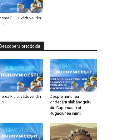
vierea Fiului văduvei din
in
Descoperă ortodoxia
vierea Fiului văduvei din
Despre minunea
in
vindecării slăbănogului
din Capernaum și
Rugăciunea inimii