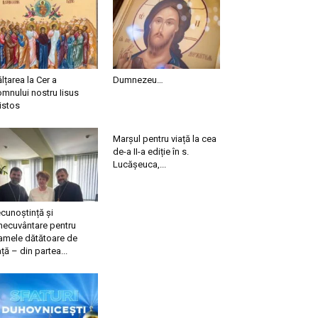
ălțarea la Cer a
Dumnezeu…
mnului nostru Iisus
istos
Marșul pentru viață la cea
de-a II-a ediție în s.
Lucășeuca,...
cunoștință și
necuvântare pentru
mele dătătoare de
ață – din partea...