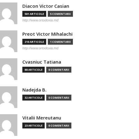
Diacon Victor Casian
581 ARTICOLE
5 COMENTARII
http://www.ortodoxia.md
Preot Victor Mihalachi
210 ARTICOLE
1 COMENTARII
http://www.ortodoxia.md
Cvasniuc Tatiana
88 ARTICOLE
0 COMENTARII
Nadejda B.
32 ARTICOLE
0 COMENTARII
Vitalii Mereutanu
23 ARTICOLE
0 COMENTARII