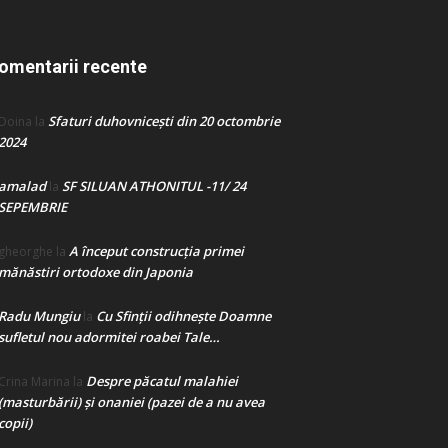
omentarii recente
Sfaturi duhovnicești din 20 octombrie
Doina
la
2024
amalad
SF SILUAN ATHONITUL -11/ 24
la
SEPEMBRIE
A început construcţia primei
gheorghe
la
mănăstiri ortodoxe din Japonia
Radu Mungiu
Cu Sfinții odihnește Doamne
la
sufletul nou adormitei roabei Tale…
Despre păcatul malahiei
Crina Marina
la
(masturbării) şi onaniei (pazei de a nu avea
copii)