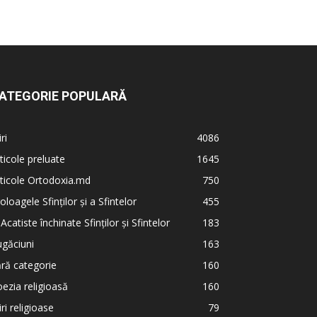
ATEGORIE POPULARĂ
iri
4086
ticole preluate
1645
ticole Ortodoxia.md
750
oloagele Sfinților și a Sfintelor
455
 Acatiste închinate Sfinților și Sfintelor
183
găciuni
163
ră categorie
160
ezia religioasă
160
iri religioase
79