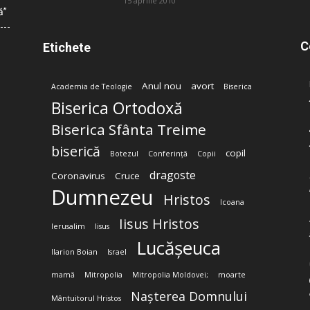
15 aprilie 2010
ă”
C
Etichete
Anul nou
avort
Academia de Teologie
Biserica
Biserica Ortodoxă
Biserica Sfânta Treime
biserică
copil
Botezul
Conferință
Copii
dragoste
Coronavirus
Cruce
Dumnezeu
Hristos
Icoana
Iisus Hristos
Ierusalim
Iisus
Lucășeuca
Ilarion Boian
Israel
mamă
Mitropolia
Mitropolia Moldovei;
moarte
Nașterea Domnului
Mântuitorul Hristos