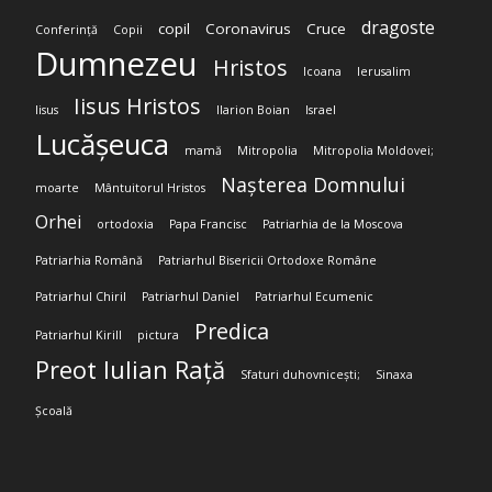
dragoste
copil
Coronavirus
Cruce
Conferință
Copii
Dumnezeu
Hristos
Icoana
Ierusalim
Iisus Hristos
Iisus
Ilarion Boian
Israel
Lucășeuca
mamă
Mitropolia
Mitropolia Moldovei;
Nașterea Domnului
moarte
Mântuitorul Hristos
Orhei
ortodoxia
Papa Francisc
Patriarhia de la Moscova
Patriarhia Română
Patriarhul Bisericii Ortodoxe Române
Patriarhul Chiril
Patriarhul Daniel
Patriarhul Ecumenic
Predica
Patriarhul Kirill
pictura
Preot Iulian Rață
Sfaturi duhovnicești;
Sinaxa
Școală