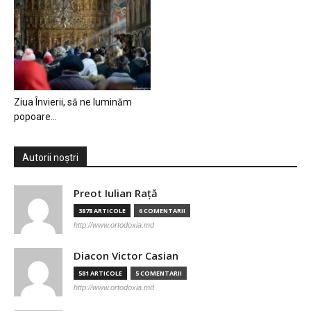
Ziua Învierii, să ne luminăm
popoare…
Autorii noștri
Preot Iulian Raţă
3878 ARTICOLE
6 COMENTARII
http://www.ortodoxia.md
Diacon Victor Casian
581 ARTICOLE
5 COMENTARII
http://www.ortodoxia.md