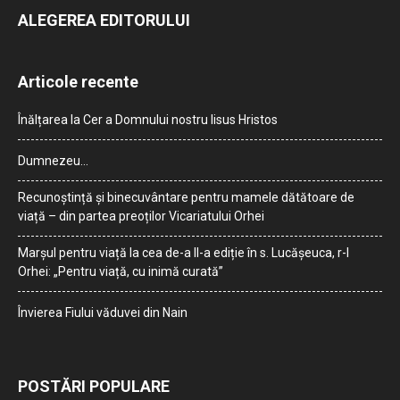
ALEGEREA EDITORULUI
Articole recente
Înălțarea la Cer a Domnului nostru Iisus Hristos
Dumnezeu…
Recunoștință și binecuvântare pentru mamele dătătoare de
viață – din partea preoților Vicariatului Orhei
Marșul pentru viață la cea de-a II-a ediție în s. Lucășeuca, r-l
Orhei: „Pentru viață, cu inimă curată”
Învierea Fiului văduvei din Nain
POSTĂRI POPULARE