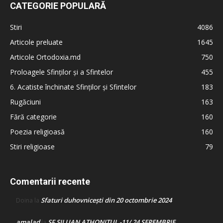
CATEGORIE POPULARĂ
Stiri
4086
Articole preluate
1645
Articole Ortodoxia.md
750
Proloagele Sfinților și a Sfintelor
455
6. Acatiste închinate Sfinților și Sfintelor
183
Rugăciuni
163
Fără categorie
160
Poezia religioasă
160
Stiri religioase
79
Comentarii recente
Sfaturi duhovnicești din 20 octombrie 2024
Doina
la
amalad
SF SILUAN ATHONITUL -11/ 24 SEPEMBRIE
la