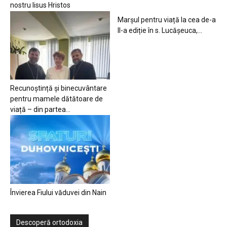
nostru Iisus Hristos
Marșul pentru viață la cea de-a
II-a ediție în s. Lucășeuca,...
Recunoștință și binecuvântare
pentru mamele dătătoare de
viață – din partea...
Învierea Fiului văduvei din Nain
Descoperă ortodoxia