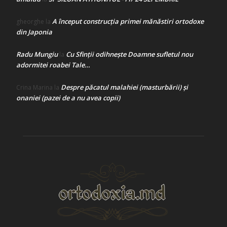
A început construcţia primei mănăstiri ortodoxe
gheorghe
la
din Japonia
Radu Mungiu
Cu Sfinții odihnește Doamne sufletul nou
la
adormitei roabei Tale…
Despre păcatul malahiei (masturbării) şi
Crina Marina
la
onaniei (pazei de a nu avea copii)