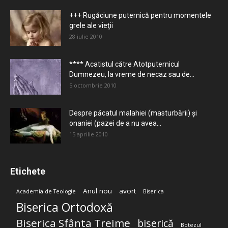
+++ Rugăciune puternică pentru momentele
grele ale vieţii
28 iulie 2010
**** Acatistul către Atotputernicul
Dumnezeu, la vreme de necaz sau de...
5 octombrie 2010
Despre păcatul malahiei (masturbării) şi
onaniei (pazei de a nu avea...
15 aprilie 2010
Etichete
Anul nou
avort
Academia de Teologie
Biserica
Biserica Ortodoxă
Biserica Sfânta Treime
biserică
Botezul