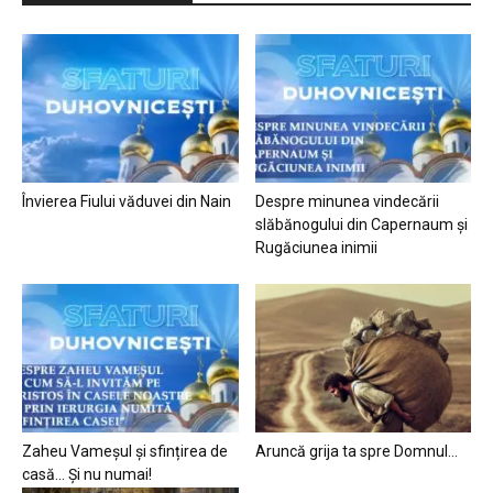
Învierea Fiului văduvei din Nain
Despre minunea vindecării
slăbănogului din Capernaum și
Rugăciunea inimii
Zaheu Vameșul și sfințirea de
Aruncă grija ta spre Domnul…
casă… Și nu numai!