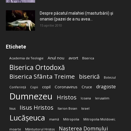
Despre păcatul malahiei (masturbării) şi
onaniei (pazei de a nu avea...
15 aprilie 2010
Etichete
Anul nou
avort
Academia de Teologie
Biserica
Biserica Ortodoxă
Biserica Sfânta Treime
biserică
Botezul
dragoste
copil
Coronavirus
Cruce
Conferință
Copii
Dumnezeu
Hristos
Icoana
Ierusalim
Iisus Hristos
Iisus
Ilarion Boian
Israel
Lucășeuca
mamă
Mitropolia
Mitropolia Moldovei;
Nașterea Domnului
moarte
Mântuitorul Hristos