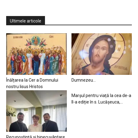
Ultimele articole
Înălțarea la Cer a Domnului
Dumnezeu…
nostru Iisus Hristos
Marșul pentru viață la cea de-a
II-a ediție în s. Lucășeuca,...
Recunoștință și binecuvântare