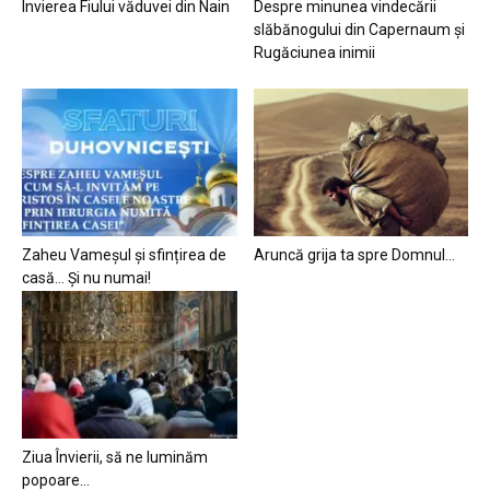
Învierea Fiului văduvei din Nain
Despre minunea vindecării
slăbănogului din Capernaum și
Rugăciunea inimii
Zaheu Vameșul și sfințirea de
Aruncă grija ta spre Domnul…
casă… Și nu numai!
Ziua Învierii, să ne luminăm
popoare…