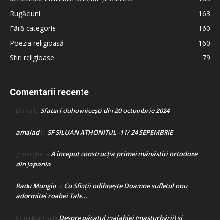
Rugăciuni
163
Fără categorie
160
Poezia religioasă
160
Stiri religioase
79
Comentarii recente
Sfaturi duhovnicești din 20 octombrie 2024
Doina
la
amalad
SF SILUAN ATHONITUL -11/ 24 SEPEMBRIE
la
A început construcţia primei mănăstiri ortodoxe
gheorghe
la
din Japonia
Radu Mungiu
Cu Sfinții odihnește Doamne sufletul nou
la
adormitei roabei Tale…
Despre păcatul malahiei (masturbării) şi
Crina Marina
la