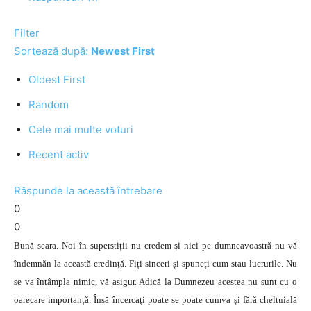
Filter
Sortează după:
Newest First
Oldest First
Random
Cele mai multe voturi
Recent activ
Răspunde la această întrebare
0
0
Bună seara. Noi în superstiții nu credem și nici pe dumneavoastră nu vă
îndemnăn la această credință. Fiți sinceri și spuneți cum stau lucrurile. Nu
se va întâmpla nimic, vă asigur. Adică la Dumnezeu acestea nu sunt cu o
oarecare importanță. Însă încercați poate se poate cumva și fără cheltuială