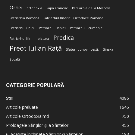
Orhei
ortodoxia
Papa Francisc
Patriarhia de la Moscova
Patriarhia Română
Patriarhul Bisericii Ortodoxe Române
Patriarhul Chiril
Patriarhul Daniel
Patriarhul Ecumenic
Predica
Patriarhul Kirill
pictura
Preot Iulian Rață
Sfaturi duhovnicești;
Sinaxa
Școală
CATEGORIE POPULARĂ
Stiri
4086
Articole preluate
1645
Articole Ortodoxia.md
750
Proloagele Sfinților și a Sfintelor
455
6. Acatiste închinate Sfinților și Sfintelor
183