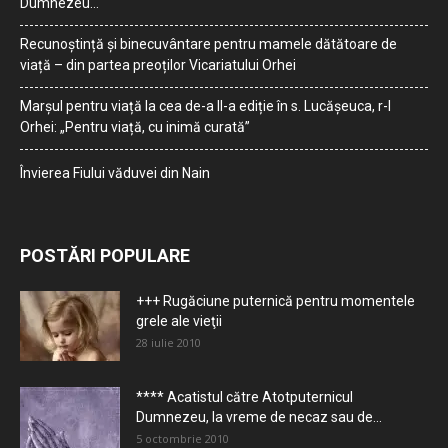
Dumnezeu…
Recunoștință și binecuvântare pentru mamele dătătoare de
viață – din partea preoților Vicariatului Orhei
Marșul pentru viață la cea de-a II-a ediție în s. Lucășeuca, r-l
Orhei: „Pentru viață, cu inimă curată”
Învierea Fiului văduvei din Nain
POSTĂRI POPULARE
+++ Rugăciune puternică pentru momentele
grele ale vieţii
28 iulie 2010
**** Acatistul către Atotputernicul
Dumnezeu, la vreme de necaz sau de...
5 octombrie 2010