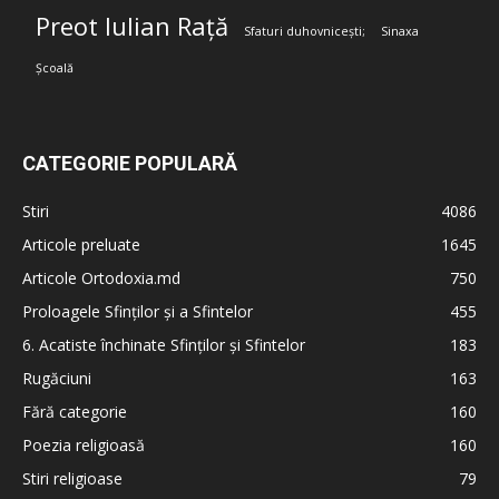
Preot Iulian Rață
Sfaturi duhovnicești;
Sinaxa
Școală
CATEGORIE POPULARĂ
Stiri
4086
Articole preluate
1645
Articole Ortodoxia.md
750
Proloagele Sfinților și a Sfintelor
455
6. Acatiste închinate Sfinților și Sfintelor
183
Rugăciuni
163
Fără categorie
160
Poezia religioasă
160
Stiri religioase
79