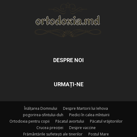
DESPRE NOI
URMAȚI-NE
Înălțarea Domnului
Despre Martorii lui Iehova
pogorirea-sfintului-duh
Piedici în calea mîntuirii
Ortodoxia pentru copii
Păcatul avortului
Păcatul vrăjitoriilor
Crucea preoției
Despre vaccine
Frământările sufletești ale tinerilor
Postul Mare