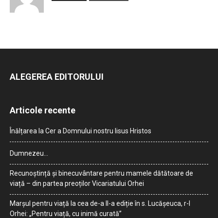
ALEGEREA EDITORULUI
Articole recente
Înălțarea la Cer a Domnului nostru Iisus Hristos
Dumnezeu…
Recunoștință și binecuvântare pentru mamele dătătoare de
viață – din partea preoților Vicariatului Orhei
Marșul pentru viață la cea de-a II-a ediție în s. Lucășeuca, r-l
Orhei: „Pentru viață, cu inimă curată”