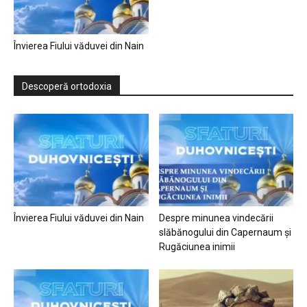
Învierea Fiului văduvei din Nain
Descoperă ortodoxia
Învierea Fiului văduvei din Nain
Despre minunea vindecării
slăbănogului din Capernaum și
Rugăciunea inimii