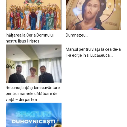
Înălțarea la Cer a Domnului
Dumnezeu…
nostru Iisus Hristos
Marșul pentru viață la cea de-a
II-a ediție în s. Lucășeuca,...
Recunoștință și binecuvântare
pentru mamele dătătoare de
viață – din partea...