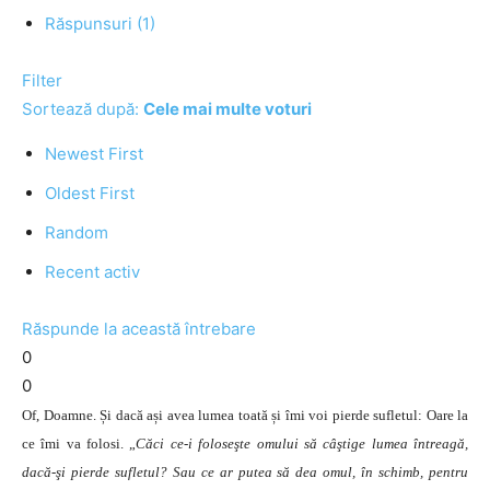
Răspunsuri (1)
Filter
Sortează după:
Cele mai multe voturi
Newest First
Oldest First
Random
Recent activ
Răspunde la această întrebare
0
0
Of, Doamne. Și dacă ași avea lumea toată și îmi voi pierde sufletul: Oare la
ce îmi va folosi. „
Căci ce-i foloseşte omului să câştige lumea întreagă,
dacă-şi pierde sufletul? Sau ce ar putea să dea omul, în schimb, pentru