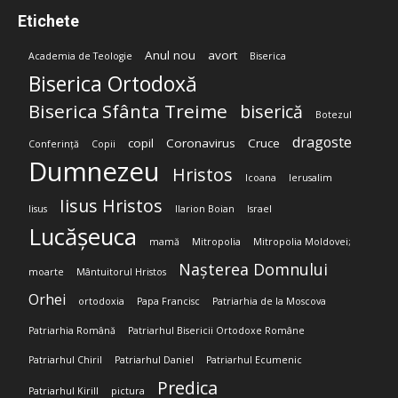
Etichete
Anul nou
avort
Academia de Teologie
Biserica
Biserica Ortodoxă
Biserica Sfânta Treime
biserică
Botezul
dragoste
copil
Coronavirus
Cruce
Conferință
Copii
Dumnezeu
Hristos
Icoana
Ierusalim
Iisus Hristos
Iisus
Ilarion Boian
Israel
Lucășeuca
mamă
Mitropolia
Mitropolia Moldovei;
Nașterea Domnului
moarte
Mântuitorul Hristos
Orhei
ortodoxia
Papa Francisc
Patriarhia de la Moscova
Patriarhia Română
Patriarhul Bisericii Ortodoxe Române
Patriarhul Chiril
Patriarhul Daniel
Patriarhul Ecumenic
Predica
Patriarhul Kirill
pictura