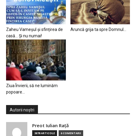
Zaheu Vameșul și sfințirea de
Aruncă grija ta spre Domnul…
casă… Și nu numai!
Ziua Învierii, să ne luminăm
popoare…
Autorii noștri
Preot Iulian Raţă
3878 ARTICOLE
6 COMENTARII