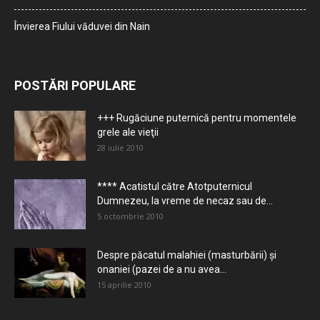
Învierea Fiului văduvei din Nain
POSTĂRI POPULARE
+++ Rugăciune puternică pentru momentele
grele ale vieţii
28 iulie 2010
**** Acatistul către Atotputernicul
Dumnezeu, la vreme de necaz sau de...
5 octombrie 2010
Despre păcatul malahiei (masturbării) şi
onaniei (pazei de a nu avea...
15 aprilie 2010