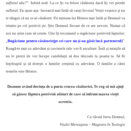
sufletul său?
”. Iubită soră. La ce îți va folosi căsătoria dacă îți vei pierde
sufletul. Eu spun așa: încearcă mai întâi să cauți Izvorul Vieții veșnice și nu
te tângui că nu te-ai căsătorit. Fii mireasa lui Hristos mai întâi și Domnul va
trimite pe cel potrivit ție. Știe Domnul fiecare de ce are nevoie. Numai că
noi nu știm cum să cerem. Uite îți recomand o rugăciune potrivită faptului:
„
Rugăciune pentru căsătorie(pt cei care nu și-au găsit încă partenerul)
”.
Roagă-te mai cu adevărat și cuvintele tale vor fi ascultate. Însă și mințile să
nu le pierzi de vor începe candidații să dea târcoale la poarta ta. Să fii
înțeleaptă și să dorești o familie creștină cu adevărat. O familie a cărei
temelie este Hristos.
Doamne având dorința de a purta crucea căsătoriei, Te rog să mă ajuți
să găsesc făptura potrivită alături de care să înfrunt marea vieții
acesteia.
Cu râvnă întru Domnul,
Vitalii Mereuţanu – Magistru în Teologie