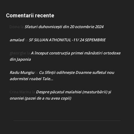
Comentarii recente
Sfaturi duhovnicești din 20 octombrie 2024
Doina
la
amalad
SF SILUAN ATHONITUL -11/ 24 SEPEMBRIE
la
A început construcţia primei mănăstiri ortodoxe
gheorghe
la
din Japonia
Radu Mungiu
Cu Sfinții odihnește Doamne sufletul nou
la
adormitei roabei Tale…
Despre păcatul malahiei (masturbării) şi
Crina Marina
la
onaniei (pazei de a nu avea copii)