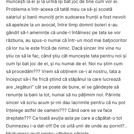
muncești la ei și la urmă își bat joc de tine cum vor ei.
Problema e într-aceea că tatăl meu ca să-și scoată
salariul și banii munciți prin sudoarea frunții a fost nevoit
să apeleze la un avocat, între timp domnii boieri s-au
gândit să-l amenințe că unde-l întâlnesc pe tata se vor
răzbuna, au spus-o numai că într-un mod mai batjocoritor
că lor nu le este frică de nimic. Dacă sincer îmi vine nu
știu ce să le fac, când știu cât muncește tata pentru noi și
cum își bat joc de el, și nu numai de el. Noi nu știm cum
să procedăm??? Vrem să obținem ce-i al nostru, tata a
început să-i fie frică știind că stăpânul la care lucrează
are „legături” cât se poate de bune, el se gândește să
renunțe la bani la tot, numai să nu pățimim noi. Părinte
sincer vă scriu acum și-mi dau lacrimile pentru că nu pot
înțelege astfel de oameni??? Când oare se va face
dreptate??? Ca toată avuția asta pe care a căpătat-o tot
Dumnezeu i-a dat-o!!! De ce uită unii de unde au pornit?..
Mulțumesc mult pentru răbdare părinte.