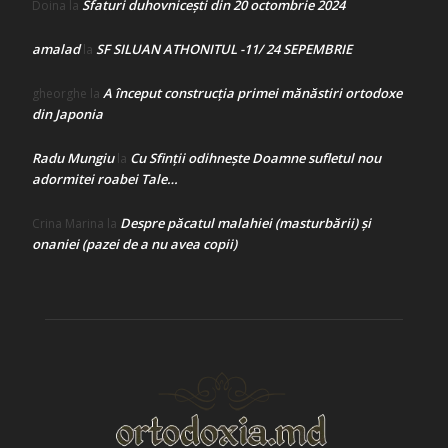
Sfaturi duhovnicești din 20 octombrie 2024
Doina
la
amalad
SF SILUAN ATHONITUL -11/ 24 SEPEMBRIE
la
A început construcţia primei mănăstiri ortodoxe
gheorghe
la
din Japonia
Radu Mungiu
Cu Sfinții odihnește Doamne sufletul nou
la
adormitei roabei Tale…
Despre păcatul malahiei (masturbării) şi
Crina Marina
la
onaniei (pazei de a nu avea copii)