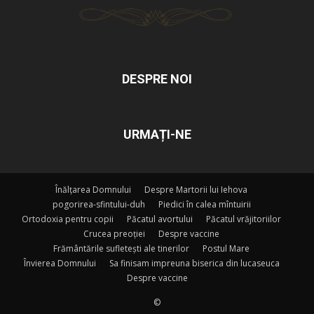
DESPRE NOI
URMAȚI-NE
Înălțarea Domnului
Despre Martorii lui Iehova
pogorirea-sfintului-duh
Piedici în calea mîntuirii
Ortodoxia pentru copii
Păcatul avortului
Păcatul vrăjitoriilor
Crucea preoției
Despre vaccine
Frământările sufletești ale tinerilor
Postul Mare
Învierea Domnului
Sa finisam impreuna biserica din lucaseuca
Despre vaccine
©