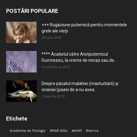
POSTĂRI POPULARE
+++ Rugăciune puternică pentru momentele
grele ale vieţii
28 iulie 2010
**** Acatistul către Atotputernicul
Dumnezeu, la vreme de necaz sau de...
5 octombrie 2010
Despre păcatul malahiei (masturbării) şi
onaniei (pazei de a nu avea...
15 aprilie 2010
Etichete
Anul nou
avort
Academia de Teologie
Biserica