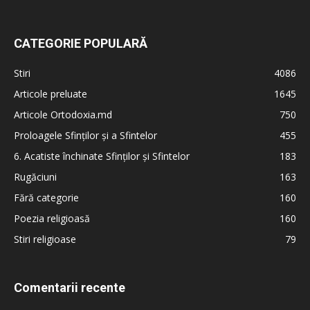
CATEGORIE POPULARĂ
Stiri
4086
Articole preluate
1645
Articole Ortodoxia.md
750
Proloagele Sfinților și a Sfintelor
455
6. Acatiste închinate Sfinților și Sfintelor
183
Rugăciuni
163
Fără categorie
160
Poezia religioasă
160
Stiri religioase
79
Comentarii recente