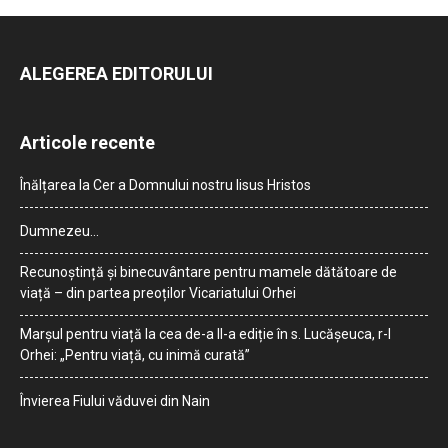
ALEGEREA EDITORULUI
Articole recente
Înălțarea la Cer a Domnului nostru Iisus Hristos
Dumnezeu…
Recunoștință și binecuvântare pentru mamele dătătoare de
viață – din partea preoților Vicariatului Orhei
Marșul pentru viață la cea de-a II-a ediție în s. Lucășeuca, r-l
Orhei: „Pentru viață, cu inimă curată”
Învierea Fiului văduvei din Nain