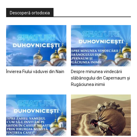
Descoperă ortodoxia
Învierea Fiului văduvei din Nain
Despre minunea vindecării
slăbănogului din Capernaum și
Rugăciunea inimii