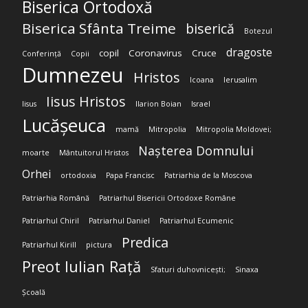
Biserica Ortodoxă
Biserica Sfânta Treime
biserică
Botezul
dragoste
copil
Coronavirus
Cruce
Conferință
Copii
Dumnezeu
Hristos
Icoana
Ierusalim
Iisus Hristos
Iisus
Ilarion Boian
Israel
Lucășeuca
mamă
Mitropolia
Mitropolia Moldovei;
Nașterea Domnului
moarte
Mântuitorul Hristos
Orhei
ortodoxia
Papa Francisc
Patriarhia de la Moscova
Patriarhia Română
Patriarhul Bisericii Ortodoxe Române
Patriarhul Chiril
Patriarhul Daniel
Patriarhul Ecumenic
Predica
Patriarhul Kirill
pictura
Preot Iulian Rață
Sfaturi duhovnicești;
Sinaxa
Școală