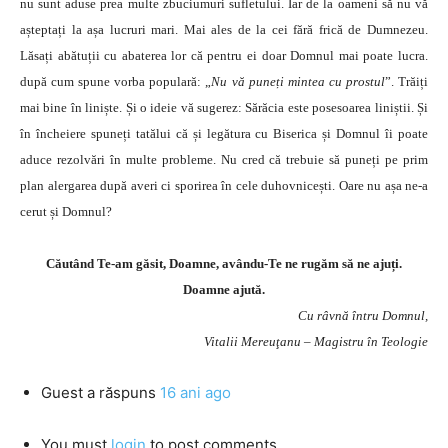
nu sunt aduse prea multe zbuciumuri sufletului. Iar de la oameni să nu vă
așteptați la așa lucruri mari. Mai ales de la cei fără frică de Dumnezeu.
Lăsați abătuții cu abaterea lor că pentru ei doar Domnul mai poate lucra.
după cum spune vorba populară: „
Nu vă puneți mintea cu prostul
”. Trăiți
mai bine în liniște. Și o ideie vă sugerez: Sărăcia este posesoarea liniștii. Și
în încheiere spuneți tatălui că și legătura cu Biserica și Domnul îi poate
aduce rezolvări în multe probleme. Nu cred că trebuie să puneți pe prim
plan alergarea după averi ci sporirea în cele duhovnicești. Oare nu așa ne-a
cerut și Domnul?
Căutând Te-am găsit, Doamne, avându-Te ne rugăm să ne ajuți.
Doamne ajută.
Cu râvnă întru Domnul,
Vitalii Mereuţanu – Magistru în Teologie
Guest
a răspuns
16 ani ago
You must
login
to post comments