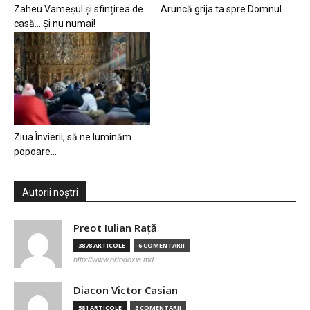
Zaheu Vameșul și sfințirea de
Aruncă grija ta spre Domnul…
casă… Și nu numai!
Ziua Învierii, să ne luminăm
popoare…
Autorii noștri
Preot Iulian Raţă
3878 ARTICOLE
6 COMENTARII
http://www.ortodoxia.md
Diacon Victor Casian
581 ARTICOLE
5 COMENTARII