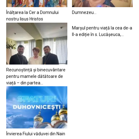
Înălțarea la Cer a Domnului
Dumnezeu…
nostru Iisus Hristos
Marșul pentru viață la cea de-a
II-a ediție în s. Lucășeuca,...
Recunoștință și binecuvântare
pentru mamele dătătoare de
viață – din partea...
Învierea Fiului văduvei din Nain