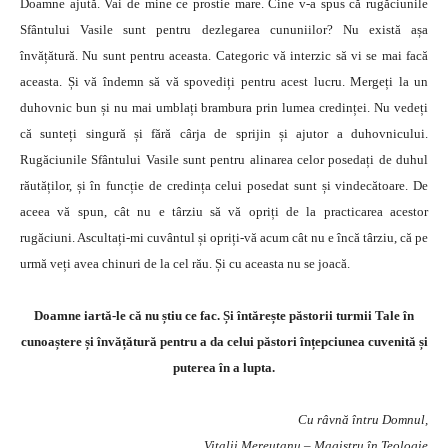
Doamne ajută. Vai de mine ce prostie mare. Cine v-a spus că rugăciunile
Sfântului Vasile sunt pentru dezlegarea cununiilor? Nu există așa
învățătură. Nu sunt pentru aceasta. Categoric vă interzic să vi se mai facă
aceasta. Și vă îndemn să vă spovediți pentru acest lucru. Mergeți la un
duhovnic bun și nu mai umblați brambura prin lumea credinței. Nu vedeți
că sunteți singură și fără cârja de sprijin și ajutor a duhovnicului.
Rugăciunile Sfântului Vasile sunt pentru alinarea celor posedați de duhul
răutăților, și în funcție de credința celui posedat sunt și vindecătoare. De
aceea vă spun, cât nu e târziu să vă opriți de la practicarea acestor
rugăciuni. Ascultați-mi cuvântul și opriți-vă acum cât nu e încă târziu, că pe
urmă veți avea chinuri de la cel rău. Și cu aceasta nu se joacă.
Doamne iartă-le că nu știu ce fac. Și întărește păstorii turmii Tale în
cunoaștere și învățătură pentru a da celui păstori înțepciunea cuvenită și
puterea în a lupta.
Cu râvnă întru Domnul,
Vitalii Mereuţanu – Magistru în Teologie