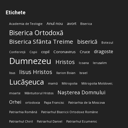
Etichete
Anul nou
avort
Academia de Teologie
Biserica
Biserica Ortodoxă
Biserica Sfânta Treime
biserică
Botezul
dragoste
copil
Coronavirus
Cruce
Conferință
Copii
Dumnezeu
Hristos
Icoana
Ierusalim
Iisus Hristos
Iisus
Ilarion Boian
Israel
Lucășeuca
mamă
Mitropolia
Mitropolia Moldovei;
Nașterea Domnului
moarte
Mântuitorul Hristos
Orhei
ortodoxia
Papa Francisc
Patriarhia de la Moscova
Patriarhia Română
Patriarhul Bisericii Ortodoxe Române
Patriarhul Chiril
Patriarhul Daniel
Patriarhul Ecumenic