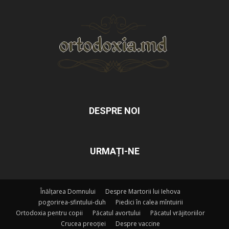
DESPRE NOI
URMAȚI-NE
Înălțarea Domnului
Despre Martorii lui Iehova
pogorirea-sfintului-duh
Piedici în calea mîntuirii
Ortodoxia pentru copii
Păcatul avortului
Păcatul vrăjitoriilor
Crucea preoției
Despre vaccine