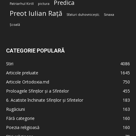
Predica
Patriarhul Kirill
pictura
Preot Iulian Rață
Sfaturi duhovnicești;
Sinaxa
Școală
CATEGORIE POPULARĂ
Stiri
4086
Articole preluate
1645
Articole Ortodoxia.md
750
Proloagele Sfinților și a Sfintelor
455
6. Acatiste închinate Sfinților și Sfintelor
183
Rugăciuni
163
Fără categorie
160
Poezia religioasă
160