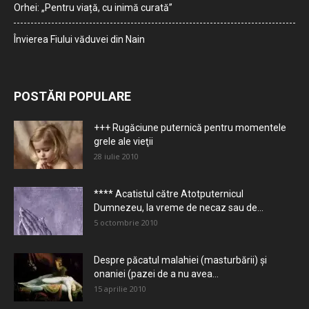
Orhei: „Pentru viață, cu inimă curată”
Învierea Fiului văduvei din Nain
POSTĂRI POPULARE
+++ Rugăciune puternică pentru momentele
grele ale vieţii
28 iulie 2010
**** Acatistul către Atotputernicul
Dumnezeu, la vreme de necaz sau de...
5 octombrie 2010
Despre păcatul malahiei (masturbării) şi
onaniei (pazei de a nu avea...
15 aprilie 2010