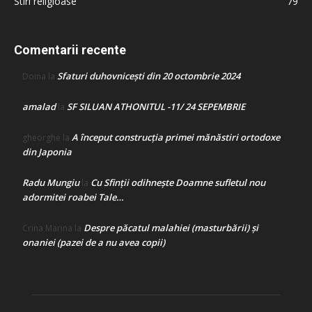
Stiri religioase
79
Comentarii recente
Sfaturi duhovnicești din 20 octombrie 2024
Doina
la
amalad
SF SILUAN ATHONITUL -11/ 24 SEPEMBRIE
la
A început construcţia primei mănăstiri ortodoxe
gheorghe
la
din Japonia
Radu Mungiu
Cu Sfinții odihnește Doamne sufletul nou
la
adormitei roabei Tale…
Despre păcatul malahiei (masturbării) şi
Crina Marina
la
onaniei (pazei de a nu avea copii)