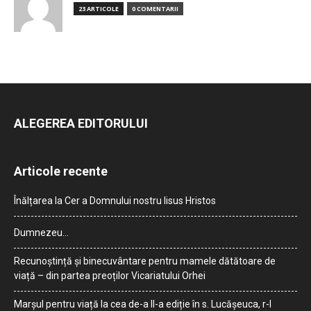
23 ARTICOLE
0 COMENTARII
ALEGEREA EDITORULUI
Articole recente
Înălțarea la Cer a Domnului nostru Iisus Hristos
Dumnezeu…
Recunoștință și binecuvântare pentru mamele dătătoare de
viață – din partea preoților Vicariatului Orhei
Marșul pentru viață la cea de-a II-a ediție în s. Lucășeuca, r-l