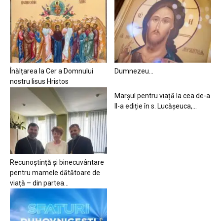
Înălțarea la Cer a Domnului
Dumnezeu…
nostru Iisus Hristos
Marșul pentru viață la cea de-a
II-a ediție în s. Lucășeuca,...
Recunoștință și binecuvântare
pentru mamele dătătoare de
viață – din partea...