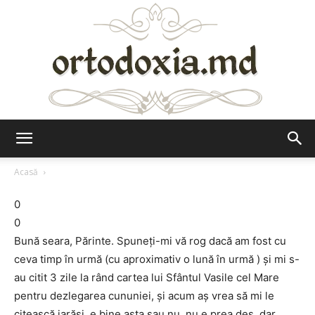
Ortodoxia.md
Acasă
0
0
Bună seara, Părinte. Spuneţi-mi vă rog dacă am fost cu
ceva timp în urmă (cu aproximativ o lună în urmă ) şi mi s-
au citit 3 zile la rând cartea lui Sfântul Vasile cel Mare
pentru dezlegarea cununiei, şi acum aş vrea să mi le
citească iarăşi, e bine asta sau nu, nu e prea des, dar