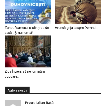
Zaheu Vameșul și sfințirea de
Aruncă grija ta spre Domnul…
casă… Și nu numai!
Ziua Învierii, să ne luminăm
popoare…
Autorii noștri
Preot Iulian Raţă