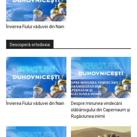
Învierea Fiului văduvei din Nain
Descoperă ortodoxia
Învierea Fiului văduvei din Nain
Despre minunea vindecării
slăbănogului din Capernaum și
Rugăciunea inimii