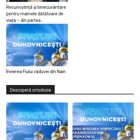
Recunoștință și binecuvântare
pentru mamele dătătoare de
viață – din partea...
Învierea Fiului văduvei din Nain
Descoperă ortodoxia