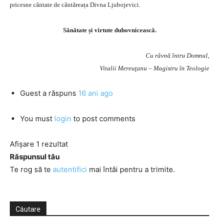
pricesne cântate de cântăreața Divna Ljubojevici.
Sănătate și virtute duhovnicească.
Cu râvnă întru Domnul,
Vitalii Mereuţanu – Magistru în Teologie
Guest
a răspuns
16 ani ago
You must
login
to post comments
Afișare 1 rezultat
Răspunsul tău
Te rog să te
autentifici
mai întâi pentru a trimite.
Căutare