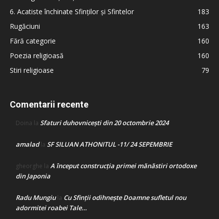
6. Acatiste închinate Sfinților și Sfintelor
183
Rugăciuni
163
Fără categorie
160
Poezia religioasă
160
Stiri religioase
79
Comentarii recente
Sfaturi duhovnicești din 20 octombrie 2024
Doina
la
amalad
SF SILUAN ATHONITUL -11/ 24 SEPEMBRIE
la
A început construcţia primei mănăstiri ortodoxe
gheorghe
la
din Japonia
Radu Mungiu
Cu Sfinții odihnește Doamne sufletul nou
la
adormitei roabei Tale…