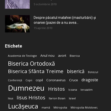
5 octombrie 2010
Despre păcatul malahiei (masturbării) şi
onaniei (pazei de a nu avea...
15 aprilie 2010
Etichete
Anul nou
avort
Academia de Teologie
Biserica
Biserica Ortodoxă
Biserica Sfânta Treime
biserică
Botezul
dragoste
copil
Coronavirus
Cruce
Conferință
Copii
Dumnezeu
Hristos
Icoana
Ierusalim
Iisus Hristos
Iisus
Ilarion Boian
Israel
Lucășeuca
mamă
Mitropolia
Mitropolia Moldovei;