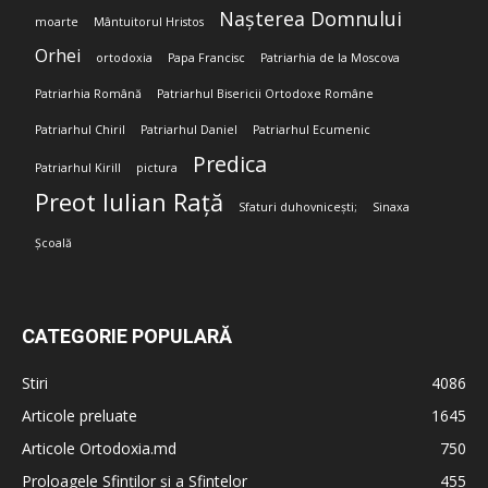
Nașterea Domnului
moarte
Mântuitorul Hristos
Orhei
ortodoxia
Papa Francisc
Patriarhia de la Moscova
Patriarhia Română
Patriarhul Bisericii Ortodoxe Române
Patriarhul Chiril
Patriarhul Daniel
Patriarhul Ecumenic
Predica
Patriarhul Kirill
pictura
Preot Iulian Rață
Sfaturi duhovnicești;
Sinaxa
Școală
CATEGORIE POPULARĂ
Stiri
4086
Articole preluate
1645
Articole Ortodoxia.md
750
Proloagele Sfinților și a Sfintelor
455