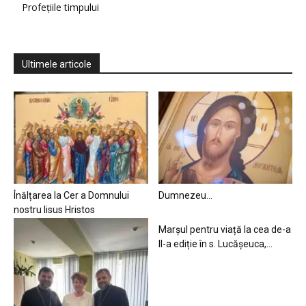
Profețiile timpului
Ultimele articole
Înălțarea la Cer a Domnului
Dumnezeu…
nostru Iisus Hristos
Marșul pentru viață la cea de-a
II-a ediție în s. Lucășeuca,...