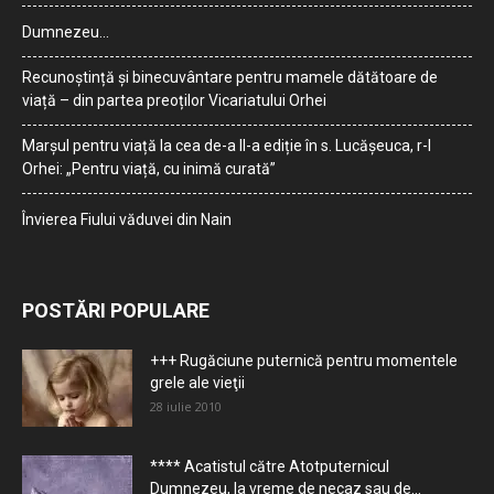
Dumnezeu…
Recunoștință și binecuvântare pentru mamele dătătoare de
viață – din partea preoților Vicariatului Orhei
Marșul pentru viață la cea de-a II-a ediție în s. Lucășeuca, r-l
Orhei: „Pentru viață, cu inimă curată”
Învierea Fiului văduvei din Nain
POSTĂRI POPULARE
+++ Rugăciune puternică pentru momentele
grele ale vieţii
28 iulie 2010
**** Acatistul către Atotputernicul
Dumnezeu, la vreme de necaz sau de...