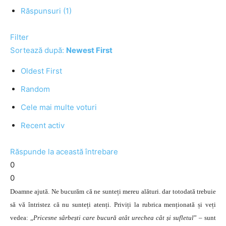
Răspunsuri (1)
Filter
Sortează după:
Newest First
Oldest First
Random
Cele mai multe voturi
Recent activ
Răspunde la această întrebare
0
0
Doamne ajută. Ne bucurăm că ne sunteți mereu alături. dar totodată trebuie
să vă întristez că nu sunteți atenți. Priviți la rubrica menționată și veți
vedea: „
Pricesne sârbești care bucură atât urechea cât și sufletul
” – sunt