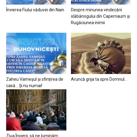
Învierea Fiului văduvei din Nain
Despre minunea vindecării
slăbănogului din Capernaum și
Rugăciunea inimii
Zaheu Vameșul și sfințirea de
Aruncă grija ta spre Domnul…
casă… Și nu numai!
Ziua Învierii, să ne luminăm