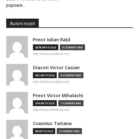
popoare…
Autorii noștri
Preot Iulian Raţă
3878 ARTICOLE
6 COMENTARII
http://www.ortodoxia.md
Diacon Victor Casian
581 ARTICOLE
5 COMENTARII
http://www.ortodoxia.md
Preot Victor Mihalachi
210 ARTICOLE
1 COMENTARII
http://www.ortodoxia.md
Cvasniuc Tatiana
88 ARTICOLE
0 COMENTARII