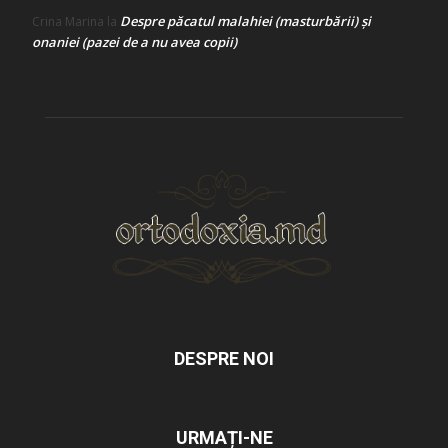
Despre păcatul malahiei (masturbării) şi
Crina Marina
la
onaniei (pazei de a nu avea copii)
DESPRE NOI
URMAȚI-NE