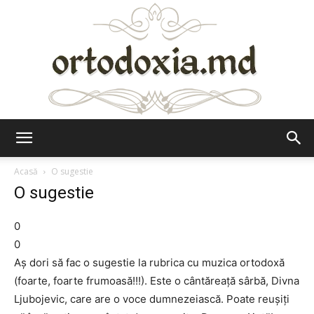
Ortodoxia.md
Acasă
O sugestie
O sugestie
0
0
Aş dori să fac o sugestie la rubrica cu muzica ortodoxă
(foarte, foarte frumoasă!!!). Este o cântăreaţă sârbă, Divna
Ljubojevic, care are o voce dumnezeiască. Poate reuşiţi