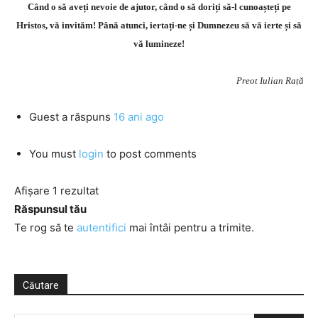
Când o să aveți nevoie de ajutor, când o să doriți să-l cunoașteți pe
Hristos, vă invităm! Până atunci, iertați-ne și Dumnezeu să vă ierte și să
vă lumineze!
Preot Iulian Rață
Guest
a răspuns
16 ani ago
You must
login
to post comments
Afișare 1 rezultat
Răspunsul tău
Te rog să te
autentifici
mai întâi pentru a trimite.
Căutare