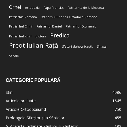
Orhei
ortodoxia
Papa Francisc
Patriarhia de la Moscova
Patriarhia Română
Patriarhul Bisericii Ortodoxe Române
Patriarhul Chiril
Patriarhul Daniel
Patriarhul Ecumenic
Predica
Patriarhul Kirill
pictura
Preot Iulian Rață
Sfaturi duhovnicești;
Sinaxa
Școală
CATEGORIE POPULARĂ
Stiri
4086
Articole preluate
1645
Articole Ortodoxia.md
750
Proloagele Sfinților și a Sfintelor
455
6. Acatiste închinate Sfinților și Sfintelor
183