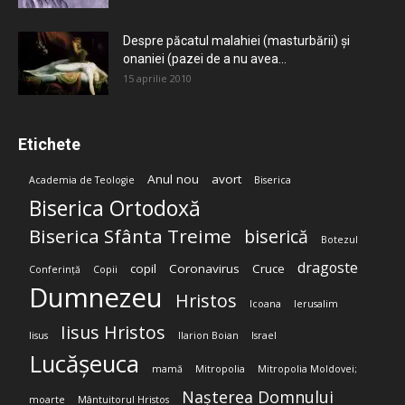
Despre păcatul malahiei (masturbării) şi
onaniei (pazei de a nu avea...
15 aprilie 2010
Etichete
Anul nou
avort
Academia de Teologie
Biserica
Biserica Ortodoxă
Biserica Sfânta Treime
biserică
Botezul
dragoste
copil
Coronavirus
Cruce
Conferință
Copii
Dumnezeu
Hristos
Icoana
Ierusalim
Iisus Hristos
Iisus
Ilarion Boian
Israel
Lucășeuca
mamă
Mitropolia
Mitropolia Moldovei;
Nașterea Domnului
moarte
Mântuitorul Hristos