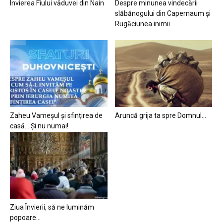
Învierea Fiului văduvei din Nain
Despre minunea vindecării
slăbănogului din Capernaum și
Rugăciunea inimii
Zaheu Vameșul și sfințirea de
Aruncă grija ta spre Domnul…
casă… Și nu numai!
Ziua Învierii, să ne luminăm
popoare…