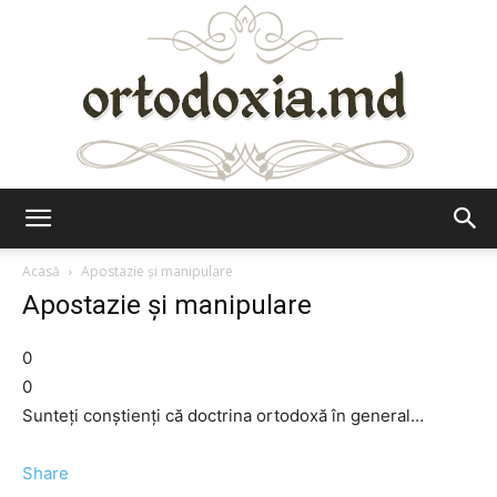
Ortodoxia.md
Acasă
Apostazie şi manipulare
Apostazie şi manipulare
0
0
Sunteți conștienți că doctrina ortodoxă în general…
Share