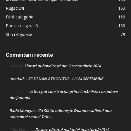
Rugăciuni
163
Fără categorie
160
Poezia religioasă
160
Stiri religioase
79
Comentarii recente
Sfaturi duhovnicești din 20 octombrie 2024
Doina
la
amalad
SF SILUAN ATHONITUL -11/ 24 SEPEMBRIE
la
A început construcţia primei mănăstiri ortodoxe
gheorghe
la
din Japonia
Radu Mungiu
Cu Sfinții odihnește Doamne sufletul nou
la
adormitei roabei Tale…
Despre păcatul malahiei (masturbării) şi
Crina Marina
la