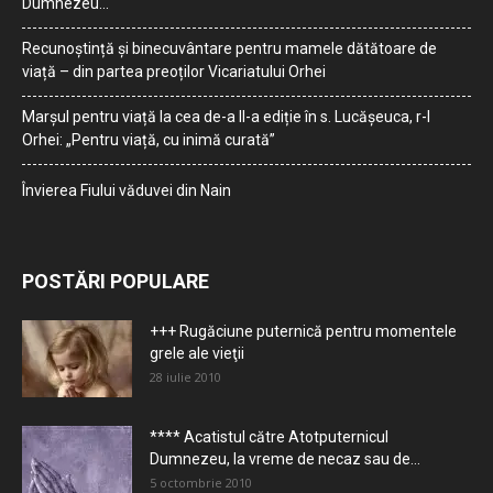
Dumnezeu…
Recunoștință și binecuvântare pentru mamele dătătoare de
viață – din partea preoților Vicariatului Orhei
Marșul pentru viață la cea de-a II-a ediție în s. Lucășeuca, r-l
Orhei: „Pentru viață, cu inimă curată”
Învierea Fiului văduvei din Nain
POSTĂRI POPULARE
+++ Rugăciune puternică pentru momentele
grele ale vieţii
28 iulie 2010
**** Acatistul către Atotputernicul
Dumnezeu, la vreme de necaz sau de...
5 octombrie 2010