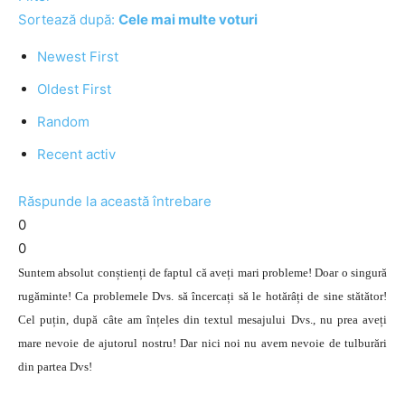
Sortează după:
Cele mai multe voturi
Newest First
Oldest First
Random
Recent activ
Răspunde la această întrebare
0
0
Suntem absolut conștienți de faptul că aveți mari probleme! Doar o singură
rugăminte! Ca problemele Dvs. să încercați să le hotărâți de sine stătător!
Cel puțin, după câte am înțeles din textul mesajului Dvs., nu prea aveți
mare nevoie de ajutorul nostru! Dar nici noi nu avem nevoie de tulburări
din partea Dvs!