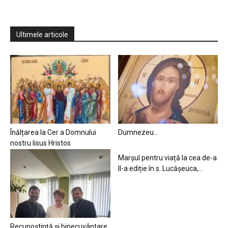
Ultimele articole
Înălțarea la Cer a Domnului
Dumnezeu…
nostru Iisus Hristos
Marșul pentru viață la cea de-a
II-a ediție în s. Lucășeuca,...
Recunoștință și binecuvântare