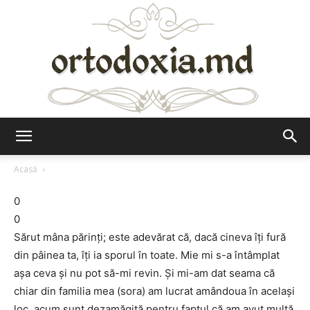
Ortodoxia.md
Acasă
0
0
Sărut mâna părinți; este adevărat că, dacă cineva îți fură
din pâinea ta, îți ia sporul în toate. Mie mi s-a întâmplat
așa ceva și nu pot să-mi revin. Și mi-am dat seama că
chiar din familia mea (sora) am lucrat amândoua în același
loc, acum sunt dezamăgită pentru faptul că am avut multă