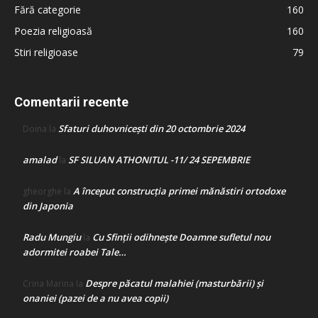
Fără categorie
160
Poezia religioasă
160
Stiri religioase
79
Comentarii recente
Sfaturi duhovnicești din 20 octombrie 2024
Doina
la
amalad
SF SILUAN ATHONITUL -11/ 24 SEPEMBRIE
la
A început construcţia primei mănăstiri ortodoxe
gheorghe
la
din Japonia
Radu Mungiu
Cu Sfinții odihnește Doamne sufletul nou
la
adormitei roabei Tale…
Despre păcatul malahiei (masturbării) şi
Crina Marina
la
onaniei (pazei de a nu avea copii)