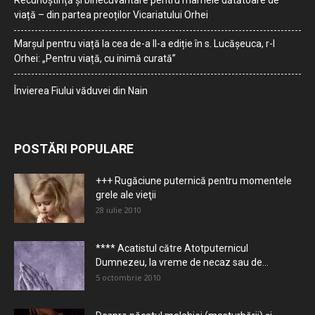
Recunoștință și binecuvântare pentru mamele dătătoare de
viață – din partea preoților Vicariatului Orhei
Marșul pentru viață la cea de-a II-a ediție în s. Lucășeuca, r-l
Orhei: „Pentru viață, cu inimă curată”
Învierea Fiului văduvei din Nain
POSTĂRI POPULARE
+++ Rugăciune puternică pentru momentele
grele ale vieţii
28 iulie 2010
**** Acatistul către Atotputernicul
Dumnezeu, la vreme de necaz sau de...
5 octombrie 2010