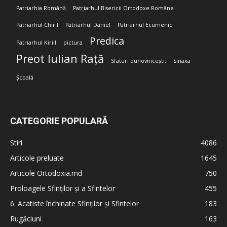
Patriarhia Română
Patriarhul Bisericii Ortodoxe Române
Patriarhul Chiril
Patriarhul Daniel
Patriarhul Ecumenic
Predica
Patriarhul Kirill
pictura
Preot Iulian Rață
Sfaturi duhovnicești;
Sinaxa
Școală
CATEGORIE POPULARĂ
Stiri
4086
Articole preluate
1645
Articole Ortodoxia.md
750
Proloagele Sfinților și a Sfintelor
455
6. Acatiste închinate Sfinților și Sfintelor
183
Rugăciuni
163