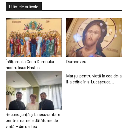
Ultimele articole
Înălțarea la Cer a Domnului
Dumnezeu…
nostru Iisus Hristos
Marșul pentru viață la cea de-a
II-a ediție în s. Lucășeuca,...
Recunoștință și binecuvântare
pentru mamele dătătoare de
viață – din partea...