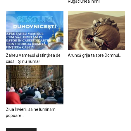
Rugăciunea inimii
Zaheu Vameșul și sfințirea de
Aruncă grija ta spre Domnul…
casă… Și nu numai!
Ziua Învierii, să ne luminăm
popoare…