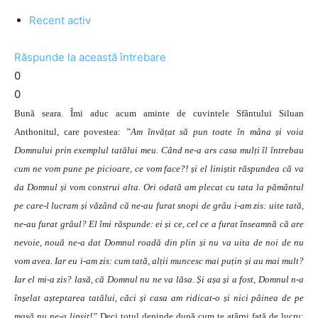
Recent activ
Răspunde la această întrebare
0
0
Bună seara. Îmi aduc acum aminte de cuvintele Sfântului Siluan
Anthonitul, care povestea:
”Am învățat să pun toate în mâna și voia
Domnului prin exemplul tatălui meu. Când ne-a ars casa mulți îl întrebau
cum ne vom pune pe picioare, ce vom face?! și el liniștit răspundea că va
da Domnul și vom construi alta. Ori odată am plecat cu tata la pământul
pe care-l lucram și văzând că ne-au furat snopi de grâu i-am zis: uite tată,
ne-au furat grâul? El îmi răspunde: ei și ce, cel ce a furat înseamnă că are
nevoie, nouă ne-a dat Domnul roadă din plin și nu va uita de noi de nu
vom avea. Iar eu i-am zis: cum tată, alții muncesc mai puțin și au mai mult?
Iar el mi-a zis? lasă, că Domnul nu ne va lăsa. Și așa și a fost, Domnul n-a
înșelat așteptarea tatălui, căci și casa am ridicat-o și nici pâinea de pe
masă nu ne-a lipsit!”
Deci totul depinde după cum te atârni față de lucru: