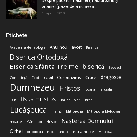
Despre păcatul malahiei (masturbării) şi
onaniei (pazei de a nu avea...
15 aprilie 2010
Etichete
Anul nou
avort
Academia de Teologie
Biserica
Biserica Ortodoxă
Biserica Sfânta Treime
biserică
Botezul
dragoste
copil
Coronavirus
Cruce
Conferință
Copii
Dumnezeu
Hristos
Icoana
Ierusalim
Iisus Hristos
Iisus
Ilarion Boian
Israel
Lucășeuca
mamă
Mitropolia
Mitropolia Moldovei;
Nașterea Domnului
moarte
Mântuitorul Hristos
Orhei
ortodoxia
Papa Francisc
Patriarhia de la Moscova