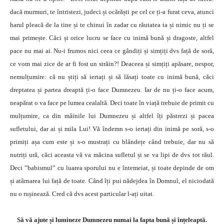
dacă murmuri, te întristezi, judeci și ocărăști pe cel ce ți-a furat ceva, atunci
harul pleacă de la tine și te chinui în zadar cu răutatea ta și nimic nu ți se
mai primește. Căci și orice lucru se face cu inimă bună și dragoste, altfel
pace nu mai ai. Nu-i frumos nici ceea ce gândiți și simțiți dvs față de soră,
ce vom mai zice de ar fi fost un străin?! Deaceea și simțiți apăsare, nespor,
nemulțumire: că nu știți să iertați și să lăsați toate cu inimă bună, căci
dreptatea și partea dreaptă ți-o face Dumnezeu. Iar de nu ți-o face acum,
neapărat o va face pe lumea cealaltă. Deci toate în viață trebuie de primit cu
mulțumire, ca din mâinile lui Dumnezeu și altfel îți păstrezi și pacea
sufletului, dar ai și mila Lui! Vă îndemn s-o iertați din inimă pe soră, s-o
primiți așa cum este și s-o mustrați cu blândețe când trebuie, dar nu să
nutriți ură, căci aceasta vă va măcina sufletul și se va lipi de dvs tot răul.
Deci ”babismul” cu luarea sporului nu e întemeiat, și toate depinde de om
și atârnarea lui față de toate. Când îți pui nădejdea în Domnul, el niciodată
nu o rușinează. Cred că dvs acest particular l-ați uitat.
Să vă ajute și lumineze Dumnezeu numai la fapta bună și înțeleaptă.