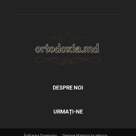
DESPRE NOI
URMAȚI-NE
Înălțarea Domnului
Despre Martorii lui Iehova