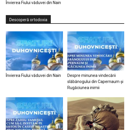
Învierea Fiului văduvei din Nain
Descoperă ortodoxia
Învierea Fiului văduvei din Nain
Despre minunea vindecării
slăbănogului din Capernaum și
Rugăciunea inimii