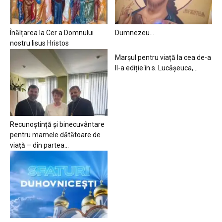
Înălțarea la Cer a Domnului
Dumnezeu…
nostru Iisus Hristos
Marșul pentru viață la cea de-a
II-a ediție în s. Lucășeuca,...
Recunoștință și binecuvântare
pentru mamele dătătoare de
viață – din partea...