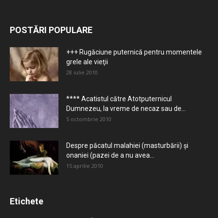
POSTĂRI POPULARE
+++ Rugăciune puternică pentru momentele
grele ale vieţii
28 iulie 2010
**** Acatistul către Atotputernicul
Dumnezeu, la vreme de necaz sau de...
5 octombrie 2010
Despre păcatul malahiei (masturbării) şi
onaniei (pazei de a nu avea...
15 aprilie 2010
Etichete