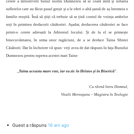
cerere a milostivirii bunul nostru Dumnezeu să se ceară milă și iertarea
sufletelor care au făcut pasul greșit și a le oferi o altă șansă de aș întemeia o
familie reușită. Însă să știți că trebuie să se țină contul de voința ambelor
soți în primirea desfacerii căsătoriei. Așadar, desfacerea căsătoriei se face
printr-o cerere adresată la Arhiereul locului. Și de la el se primește
binecuvântarea, în urma unor rugăciuni, de a se desface Taina Sfintei
Căsătorii. Dar în încheiere vă spun: veți avea de dat răspuns în fața Bunului
Dumnezeu pentru ruperea acestei mari Taine:
„
Taina aceasta mare este, iar eu zic în Hristos și în Biserică
”.
Cu râvnă întru Domnul,
Vitalii Mereuţanu – Magistru în Teologie
Guest
a răspuns
16 ani ago