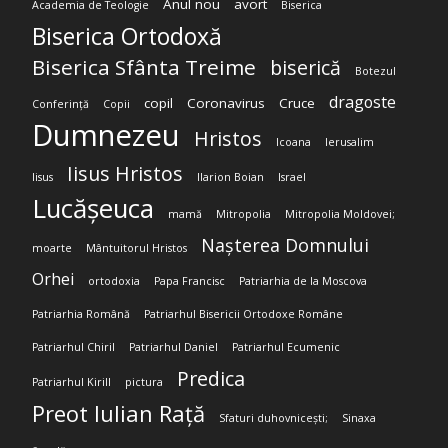
Anul nou
avort
Academia de Teologie
Biserica
Biserica Ortodoxă
Biserica Sfânta Treime
biserică
Botezul
dragoste
copil
Coronavirus
Cruce
Conferință
Copii
Dumnezeu
Hristos
Icoana
Ierusalim
Iisus Hristos
Iisus
Ilarion Boian
Israel
Lucășeuca
mamă
Mitropolia
Mitropolia Moldovei;
Nașterea Domnului
moarte
Mântuitorul Hristos
Orhei
ortodoxia
Papa Francisc
Patriarhia de la Moscova
Patriarhia Română
Patriarhul Bisericii Ortodoxe Române
Patriarhul Chiril
Patriarhul Daniel
Patriarhul Ecumenic
Predica
Patriarhul Kirill
pictura
Preot Iulian Rață
Sfaturi duhovnicești;
Sinaxa