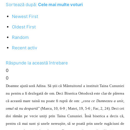
Sortează după:
Cele mai multe voturi
Newest First
Oldest First
Random
Recent activ
Răspunde la această întrebare
0
0
Doamne ajută soră Adina. Să știi că Mântuitorul a instituit Taina Cununiei
nu pentru a fi dezlegată de om. Deci Biserica Ortodoxă este clar de părerea
că această mare taină nu poate fi ruptă de om: „
ceea ce Dumnezeu a unit,
omul să nu despartă
” (Marcu, 10, 6-9 ; Matei, 19, 5-6 ; Fac, 2, 24). Deci cei
doi rămân pe vecie uniți prin Taina Cununiei. Însă biserica a decis că,
pentru că mai sunt și unele nereușite, să se poată prin unele rugăciuni de