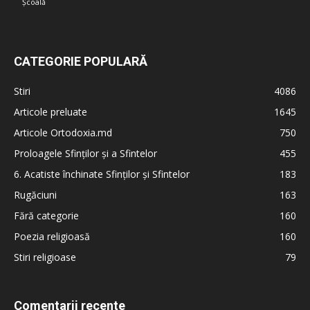
Școală
CATEGORIE POPULARĂ
Stiri
4086
Articole preluate
1645
Articole Ortodoxia.md
750
Proloagele Sfinților și a Sfintelor
455
6. Acatiste închinate Sfinților și Sfintelor
183
Rugăciuni
163
Fără categorie
160
Poezia religioasă
160
Stiri religioase
79
Comentarii recente