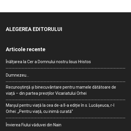
ALEGEREA EDITORULUI
Articole recente
Înălțarea la Cer a Domnului nostru Iisus Hristos
Dumnezeu…
Recunoștință și binecuvântare pentru mamele dătătoare de
viață – din partea preoților Vicariatului Orhei
Marșul pentru viață la cea de-a II-a ediție în s. Lucășeuca, r-l
Orhei: „Pentru viață, cu inimă curată”
Învierea Fiului văduvei din Nain