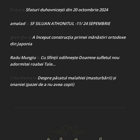
Sfaturi duhovnicești din 20 octombrie 2024
Doina
la
amalad
SF SILUAN ATHONITUL -11/ 24 SEPEMBRIE
la
A început construcţia primei mănăstiri ortodoxe
gheorghe
la
din Japonia
Radu Mungiu
Cu Sfinții odihnește Doamne sufletul nou
la
adormitei roabei Tale…
Despre păcatul malahiei (masturbării) şi
Crina Marina
la
onaniei (pazei de a nu avea copii)