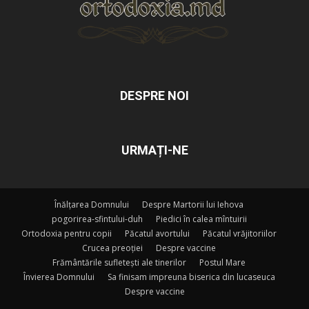
DESPRE NOI
URMAȚI-NE
Înălțarea Domnului
Despre Martorii lui Iehova
pogorirea-sfintului-duh
Piedici în calea mîntuirii
Ortodoxia pentru copii
Păcatul avortului
Păcatul vrăjitoriilor
Crucea preoției
Despre vaccine
Frământările sufletești ale tinerilor
Postul Mare
Învierea Domnului
Sa finisam impreuna biserica din lucaseuca
Despre vaccine