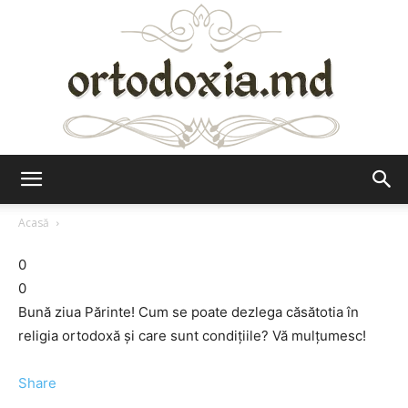
Ortodoxia.md
Acasă
0
0
Bună ziua Părinte! Cum se poate dezlega căsătotia în
religia ortodoxă şi care sunt condiţiile? Vă mulţumesc!
Share