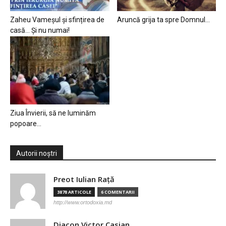
Zaheu Vameșul și sfințirea de
Aruncă grija ta spre Domnul…
casă… Și nu numai!
Ziua Învierii, să ne luminăm
popoare…
Autorii noștri
Preot Iulian Raţă
3878 ARTICOLE
6 COMENTARII
http://www.ortodoxia.md
Diacon Victor Casian