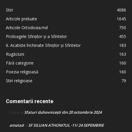
Stiri
4086
Articole preluate
1645
Articole Ortodoxia.md
750
Proloagele Sfinților și a Sfintelor
455
6. Acatiste închinate Sfinților și Sfintelor
183
Rugăciuni
163
Fără categorie
160
Poezia religioasă
160
Stiri religioase
79
Comentarii recente
Sfaturi duhovnicești din 20 octombrie 2024
Doina
la
amalad
SF SILUAN ATHONITUL -11/ 24 SEPEMBRIE
la