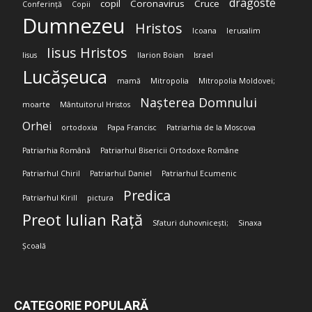
dragoste
copil
Coronavirus
Cruce
Conferință
Copii
Dumnezeu
Hristos
Icoana
Ierusalim
Iisus Hristos
Iisus
Ilarion Boian
Israel
Lucășeuca
mamă
Mitropolia
Mitropolia Moldovei;
Nașterea Domnului
moarte
Mântuitorul Hristos
Orhei
ortodoxia
Papa Francisc
Patriarhia de la Moscova
Patriarhia Română
Patriarhul Bisericii Ortodoxe Române
Patriarhul Chiril
Patriarhul Daniel
Patriarhul Ecumenic
Predica
Patriarhul Kirill
pictura
Preot Iulian Rață
Sfaturi duhovnicești;
Sinaxa
Școală
CATEGORIE POPULARĂ