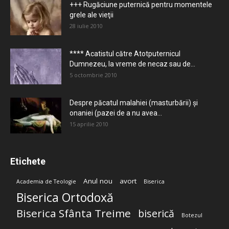
+++ Rugăciune puternică pentru momentele
grele ale vieţii
28 iulie 2010
**** Acatistul către Atotputernicul
Dumnezeu, la vreme de necaz sau de...
5 octombrie 2010
Despre păcatul malahiei (masturbării) şi
onaniei (pazei de a nu avea...
15 aprilie 2010
Etichete
Anul nou
avort
Academia de Teologie
Biserica
Biserica Ortodoxă
Biserica Sfânta Treime
biserică
Botezul