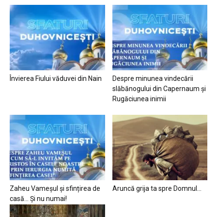
Învierea Fiului văduvei din Nain
Despre minunea vindecării
slăbănogului din Capernaum și
Rugăciunea inimii
Zaheu Vameșul și sfințirea de
Aruncă grija ta spre Domnul…
casă… Și nu numai!