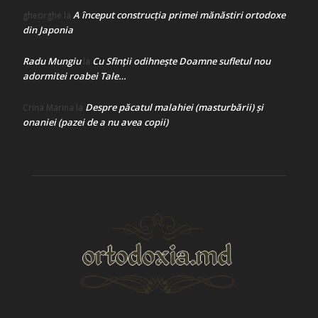
A început construcţia primei mănăstiri ortodoxe
gheorghe
la
din Japonia
Radu Mungiu
Cu Sfinții odihnește Doamne sufletul nou
la
adormitei roabei Tale…
Despre păcatul malahiei (masturbării) şi
Crina Marina
la
onaniei (pazei de a nu avea copii)