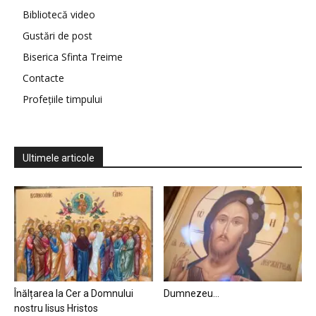
Bibliotecă video
Gustări de post
Biserica Sfinta Treime
Contacte
Profețiile timpului
Ultimele articole
Înălțarea la Cer a Domnului
Dumnezeu…
nostru Iisus Hristos