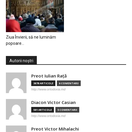
Ziua Învierii, să ne luminăm
popoare…
Autorii noștri
Preot Iulian Raţă
3878 ARTICOLE
6 COMENTARII
http://www.ortodoxia.md
Diacon Victor Casian
581 ARTICOLE
5 COMENTARII
http://www.ortodoxia.md
Preot Victor Mihalachi