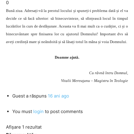
0
Bună ziua. Ad
resați-vă la preotul locului și spuneți-i problema dată și el va
decide ce să facă ulterior: să binecuvinteze, să sfințească locul în timpul
lucrărilor în curs de desfășurare. Aceasta va fi mai mult ca o curățire, ci și o
binecuvântare spre finisarea lor cu ajutorul Domnului! Important dvs să
aveți credință mare și neăndoită și să lăsați totul în mâna și voia Domnului.
Doamne ajută.
Cu râvnă întru Domnul,
Vitalii Mereuţanu – Magistru în Teologie
Guest
a răspuns
16 ani ago
You must
login
to post comments
Afișare 1 rezultat