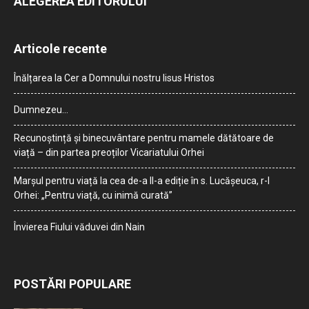
ALEGEREA EDITORULUI
Articole recente
Înălțarea la Cer a Domnului nostru Iisus Hristos
Dumnezeu…
Recunoștință și binecuvântare pentru mamele dătătoare de
viață – din partea preoților Vicariatului Orhei
Marșul pentru viață la cea de-a II-a ediție în s. Lucășeuca, r-l
Orhei: „Pentru viață, cu inimă curată”
Învierea Fiului văduvei din Nain
POSTĂRI POPULARE