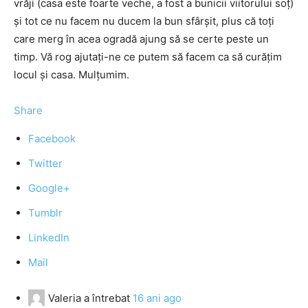
vrăji (casa este foarte veche, a fost a bunicii viitorului soţ)
şi tot ce nu facem nu ducem la bun sfârşit, plus că toţi
care merg în acea ogradă ajung să se certe peste un
timp. Vă rog ajutaţi-ne ce putem să facem ca să curăţim
locul şi casa. Mulţumim.
Share
Facebook
Twitter
Google+
Tumblr
LinkedIn
Mail
Valeria
a întrebat
16 ani ago