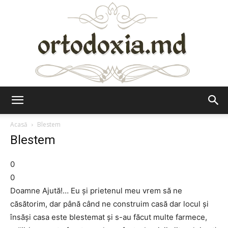
Ortodoxia.md
Acasă
Blestem
Blestem
0
0
Doamne Ajută!… Eu şi prietenul meu vrem să ne
căsătorim, dar până când ne construim casă dar locul şi
însăşi casa este blestemat şi s-au făcut multe farmece,