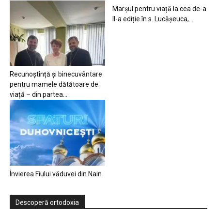
Marșul pentru viață la cea de-a
II-a ediție în s. Lucășeuca,...
Recunoștință și binecuvântare
pentru mamele dătătoare de
viață – din partea...
Învierea Fiului văduvei din Nain
Descoperă ortodoxia