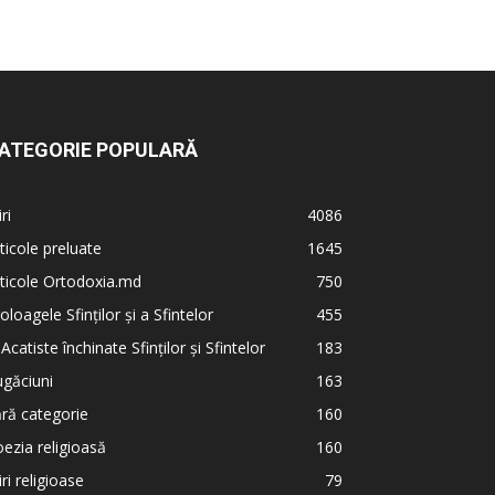
ATEGORIE POPULARĂ
iri
4086
ticole preluate
1645
ticole Ortodoxia.md
750
oloagele Sfinților și a Sfintelor
455
 Acatiste închinate Sfinților și Sfintelor
183
găciuni
163
ră categorie
160
ezia religioasă
160
iri religioase
79