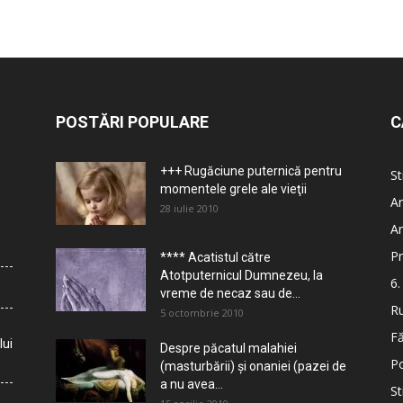
POSTĂRI POPULARE
C
+++ Rugăciune puternică pentru
St
momentele grele ale vieţii
Ar
28 iulie 2010
Ar
Pr
**** Acatistul către
Atotputernicul Dumnezeu, la
6.
vreme de necaz sau de...
Ru
5 octombrie 2010
Fă
lui
Despre păcatul malahiei
Po
(masturbării) şi onaniei (pazei de
a nu avea...
St