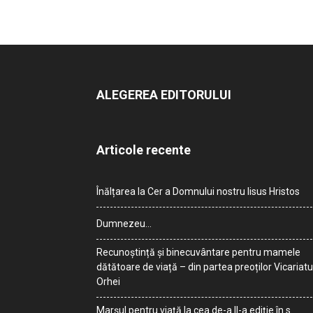
ALEGEREA EDITORULUI
Articole recente
Înălțarea la Cer a Domnului nostru Iisus Hristos
Dumnezeu…
Recunoștință și binecuvântare pentru mamele
dătătoare de viață – din partea preoților Vicariatu
Orhei
Marșul pentru viață la cea de-a II-a ediție în s.