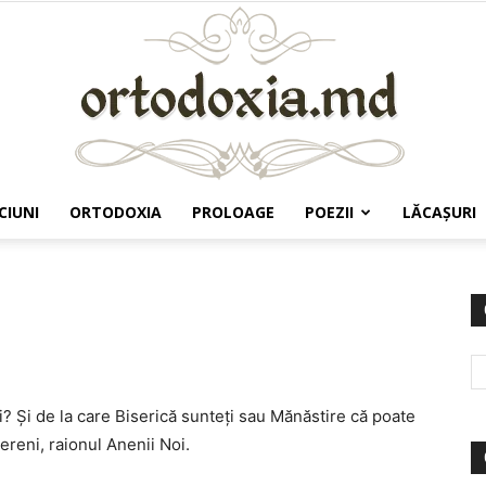
CIUNI
ORTODOXIA
PROLOAGE
POEZII
LĂCAŞURI
Ortodoxia.md
i? Şi de la care Biserică sunteţi sau Mănăstire că poate
reni, raionul Anenii Noi.