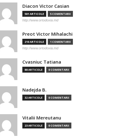
Diacon Victor Casian
581 ARTICOLE
5 COMENTARII
http://www.ortodoxia.md
Preot Victor Mihalachi
210 ARTICOLE
1 COMENTARII
http://www.ortodoxia.md
Cvasniuc Tatiana
88 ARTICOLE
0 COMENTARII
Nadejda B.
32 ARTICOLE
0 COMENTARII
Vitalii Mereutanu
23 ARTICOLE
0 COMENTARII