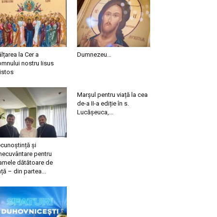
ălțarea la Cer a
Dumnezeu…
mnului nostru Iisus
istos
Marșul pentru viață la cea
de-a II-a ediție în s.
Lucășeuca,...
cunoștință și
necuvântare pentru
mele dătătoare de
ață – din partea...