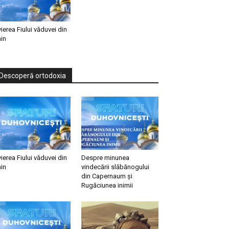
vierea Fiului văduvei din
in
Descoperă ortodoxia
vierea Fiului văduvei din
Despre minunea
in
vindecării slăbănogului
din Capernaum și
Rugăciunea inimii