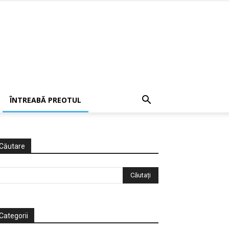
ÎNTREABĂ PREOTUL
Căutare
Categorii