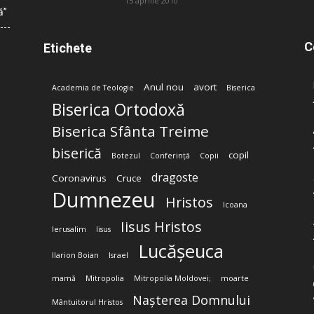
15 aprilie 2010
ă”
C
Etichete
Anul nou
avort
Academia de Teologie
Biserica
Biserica Ortodoxă
Biserica Sfânta Treime
biserică
copil
Botezul
Conferință
Copii
dragoste
Coronavirus
Cruce
Dumnezeu
Hristos
Icoana
Iisus Hristos
Ierusalim
Iisus
Lucășeuca
Ilarion Boian
Israel
mamă
Mitropolia
Mitropolia Moldovei;
moarte
Nașterea Domnului
Mântuitorul Hristos