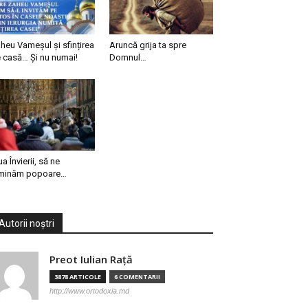
heu Vameșul și sfințirea
Aruncă grija ta spre
 casă… Și nu numai!
Domnul…
ua Învierii, să ne
minăm popoare…
Autorii noștri
Preot Iulian Raţă
3878 ARTICOLE
6 COMENTARII
http://www.ortodoxia.md