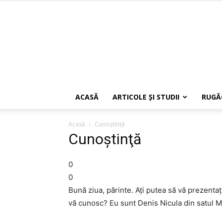
ACASĂ
ARTICOLE ŞI STUDII
RUGĂ
Acasă
Cunoştinţă
Cunoştinţă
0
0
Bună ziua, părinte. Aţi putea să vă prezentaţ
vă cunosc? Eu sunt Denis Nicula din satul Me