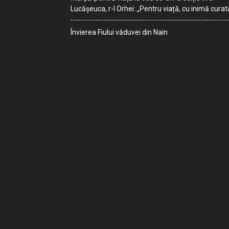
Lucășeuca, r-l Orhei: „Pentru viață, cu inimă curat
Învierea Fiului văduvei din Nain