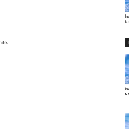
În
Na
mite.
În
Na