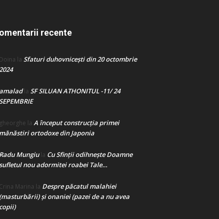
omentarii recente
Sfaturi duhovnicești din 20 octombrie
Doina
la
2024
amalad
SF SILUAN ATHONITUL -11/ 24
la
SEPEMBRIE
A început construcţia primei
gheorghe
la
mănăstiri ortodoxe din Japonia
Radu Mungiu
Cu Sfinții odihnește Doamne
la
sufletul nou adormitei roabei Tale…
Despre păcatul malahiei
Crina Marina
la
(masturbării) şi onaniei (pazei de a nu avea
copii)