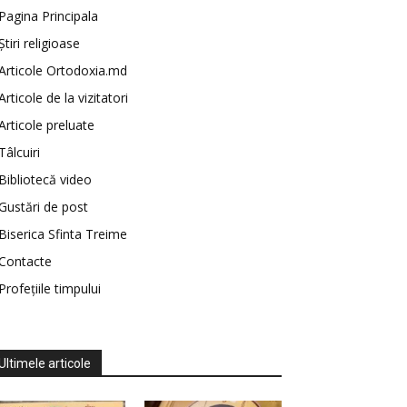
Pagina Principala
Știri religioase
Articole Ortodoxia.md
Articole de la vizitatori
Articole preluate
Tâlcuiri
Bibliotecă video
Gustări de post
Biserica Sfinta Treime
Contacte
Profețiile timpului
Ultimele articole