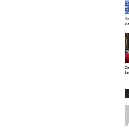
Za
de
Zi
lu