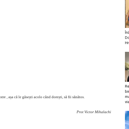
În
Do
Hr
Re
bi
ma
re , așa că le găsești acolo când dorești, să fii sănătos.
vi
Prot Victor Mihalachi