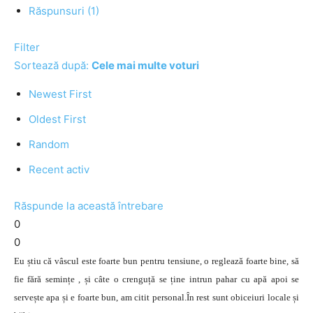
Răspunsuri (1)
Filter
Sortează după:
Cele mai multe voturi
Newest First
Oldest First
Random
Recent activ
Răspunde la această întrebare
0
0
Eu știu că vâscul este foarte bun pentru tensiune, o reglează foarte bine, să
fie fără semințe , și câte o crenguță se ține intrun pahar cu apă apoi se
servește apa și e foarte bun, am citit personal.În rest sunt obiceiuri locale și