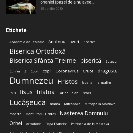
onaniei (pazei de a nu avea...
15 aprilie 2010
Etichete
Anul nou
avort
Academia de Teologie
Biserica
Biserica Ortodoxă
Biserica Sfânta Treime
biserică
Botezul
dragoste
copil
Coronavirus
Cruce
Conferință
Copii
Dumnezeu
Hristos
Icoana
Ierusalim
Iisus Hristos
Iisus
Ilarion Boian
Israel
Lucășeuca
mamă
Mitropolia
Mitropolia Moldovei;
Nașterea Domnului
moarte
Mântuitorul Hristos
Orhei
ortodoxia
Papa Francisc
Patriarhia de la Moscova