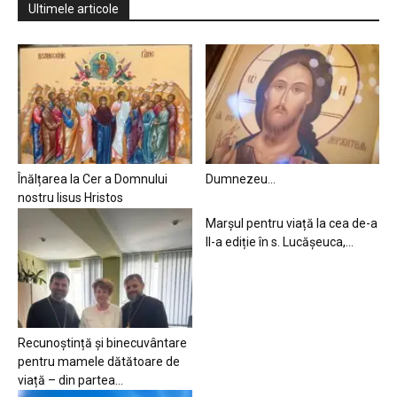
Ultimele articole
Înălțarea la Cer a Domnului
Dumnezeu…
nostru Iisus Hristos
Marșul pentru viață la cea de-a
II-a ediție în s. Lucășeuca,...
Recunoștință și binecuvântare
pentru mamele dătătoare de
viață – din partea...