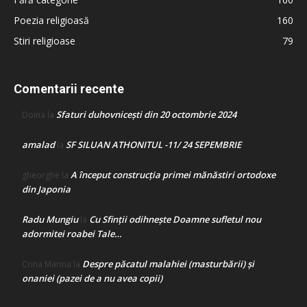
Poezia religioasă
160
Stiri religioase
79
Comentarii recente
Sfaturi duhovnicești din 20 octombrie 2024
Doina
la
amalad
SF SILUAN ATHONITUL -11/ 24 SEPEMBRIE
la
A început construcţia primei mănăstiri ortodoxe
gheorghe
la
din Japonia
Radu Mungiu
Cu Sfinții odihnește Doamne sufletul nou
la
adormitei roabei Tale…
Despre păcatul malahiei (masturbării) şi
Crina Marina
la
onaniei (pazei de a nu avea copii)