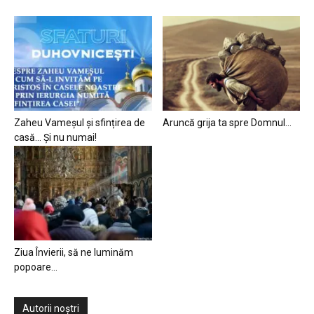
Zaheu Vameșul și sfințirea de
Aruncă grija ta spre Domnul…
casă… Și nu numai!
Ziua Învierii, să ne luminăm
popoare…
Autorii noștri