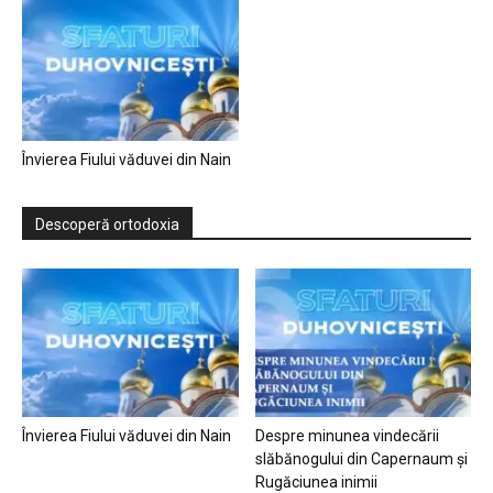
Învierea Fiului văduvei din Nain
Descoperă ortodoxia
Învierea Fiului văduvei din Nain
Despre minunea vindecării
slăbănogului din Capernaum și
Rugăciunea inimii