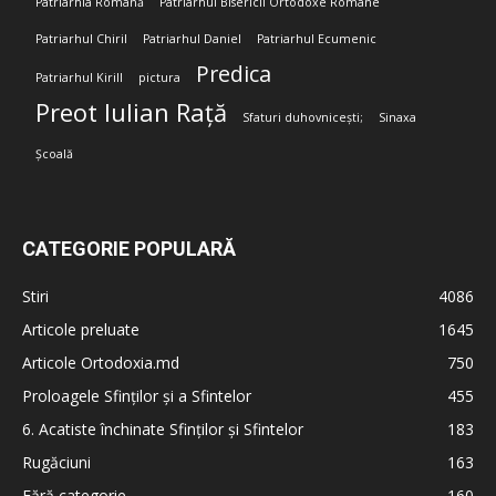
Patriarhia Română
Patriarhul Bisericii Ortodoxe Române
Patriarhul Chiril
Patriarhul Daniel
Patriarhul Ecumenic
Predica
Patriarhul Kirill
pictura
Preot Iulian Rață
Sfaturi duhovnicești;
Sinaxa
Școală
CATEGORIE POPULARĂ
Stiri
4086
Articole preluate
1645
Articole Ortodoxia.md
750
Proloagele Sfinților și a Sfintelor
455
6. Acatiste închinate Sfinților și Sfintelor
183
Rugăciuni
163
Fără categorie
160