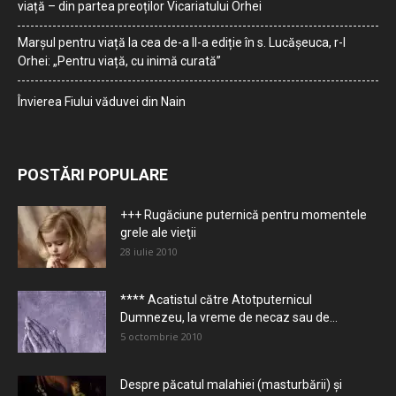
viață – din partea preoților Vicariatului Orhei
Marșul pentru viață la cea de-a II-a ediție în s. Lucășeuca, r-l
Orhei: „Pentru viață, cu inimă curată”
Învierea Fiului văduvei din Nain
POSTĂRI POPULARE
+++ Rugăciune puternică pentru momentele
grele ale vieţii
28 iulie 2010
**** Acatistul către Atotputernicul
Dumnezeu, la vreme de necaz sau de...
5 octombrie 2010
Despre păcatul malahiei (masturbării) şi