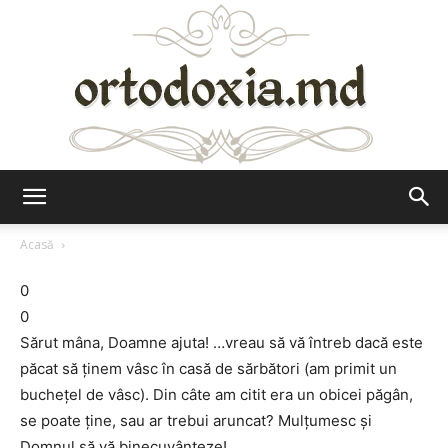
Ortodoxia.md
Acasă
0
0
Sărut mâna, Doamne ajuta! …vreau să vă întreb dacă este
păcat să ţinem vâsc în casă de sărbători (am primit un
bucheţel de vâsc). Din câte am citit era un obicei păgân,
se poate ţine, sau ar trebui aruncat? Mulţumesc şi
Domnul să vă binecuvânteze!