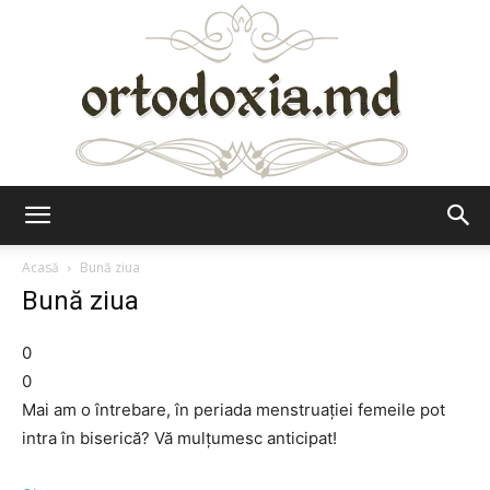
Ortodoxia.md
Acasă
Bună ziua
Bună ziua
0
0
Mai am o întrebare, în periada menstruaţiei femeile pot
intra în biserică? Vă mulţumesc anticipat!