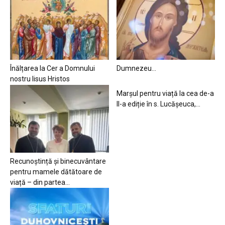
Înălțarea la Cer a Domnului
Dumnezeu…
nostru Iisus Hristos
Marșul pentru viață la cea de-a
II-a ediție în s. Lucășeuca,...
Recunoștință și binecuvântare
pentru mamele dătătoare de
viață – din partea...