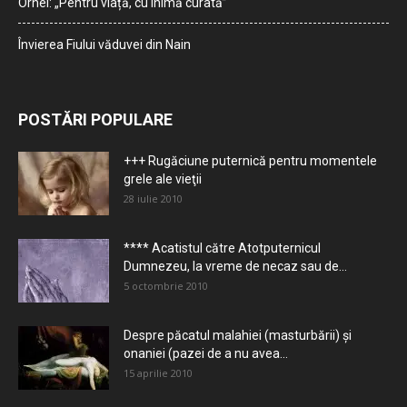
Orhei: „Pentru viață, cu inimă curată”
Învierea Fiului văduvei din Nain
POSTĂRI POPULARE
+++ Rugăciune puternică pentru momentele
grele ale vieţii
28 iulie 2010
**** Acatistul către Atotputernicul
Dumnezeu, la vreme de necaz sau de...
5 octombrie 2010
Despre păcatul malahiei (masturbării) şi
onaniei (pazei de a nu avea...
15 aprilie 2010