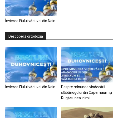
Învierea Fiului văduvei din Nain
Descoperă ortodoxia
Învierea Fiului văduvei din Nain
Despre minunea vindecării
slăbănogului din Capernaum și
Rugăciunea inimii