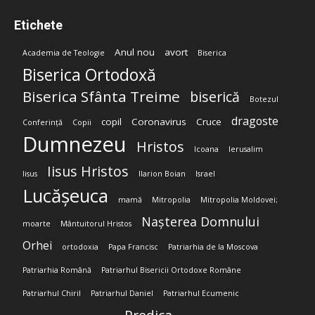
Etichete
Anul nou
avort
Academia de Teologie
Biserica
Biserica Ortodoxă
Biserica Sfânta Treime
biserică
Botezul
dragoste
copil
Coronavirus
Cruce
Conferință
Copii
Dumnezeu
Hristos
Icoana
Ierusalim
Iisus Hristos
Iisus
Ilarion Boian
Israel
Lucășeuca
mamă
Mitropolia
Mitropolia Moldovei;
Nașterea Domnului
moarte
Mântuitorul Hristos
Orhei
ortodoxia
Papa Francisc
Patriarhia de la Moscova
Patriarhia Română
Patriarhul Bisericii Ortodoxe Române
Patriarhul Chiril
Patriarhul Daniel
Patriarhul Ecumenic