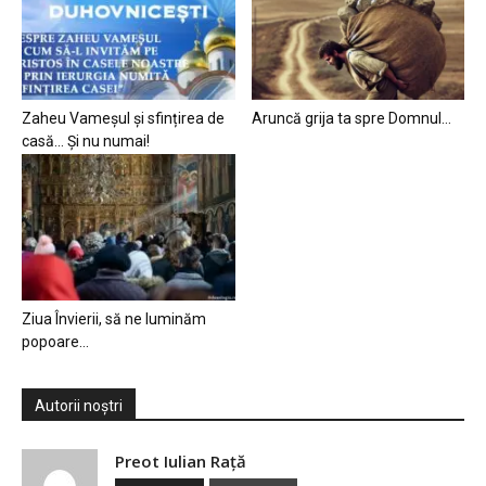
Zaheu Vameșul și sfințirea de
Aruncă grija ta spre Domnul…
casă… Și nu numai!
Ziua Învierii, să ne luminăm
popoare…
Autorii noștri
Preot Iulian Raţă