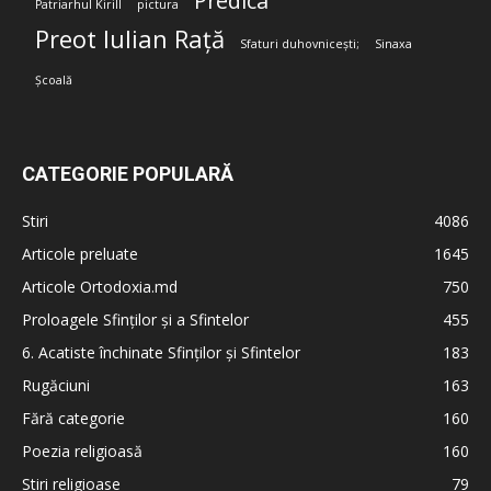
Predica
Patriarhul Kirill
pictura
Preot Iulian Rață
Sfaturi duhovnicești;
Sinaxa
Școală
CATEGORIE POPULARĂ
Stiri
4086
Articole preluate
1645
Articole Ortodoxia.md
750
Proloagele Sfinților și a Sfintelor
455
6. Acatiste închinate Sfinților și Sfintelor
183
Rugăciuni
163
Fără categorie
160
Poezia religioasă
160
Stiri religioase
79