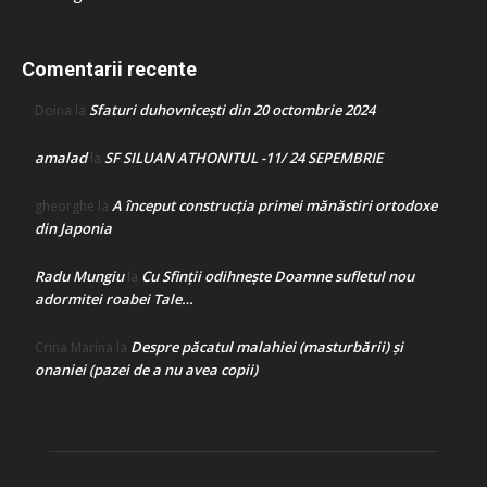
Comentarii recente
Sfaturi duhovnicești din 20 octombrie 2024
Doina
la
amalad
SF SILUAN ATHONITUL -11/ 24 SEPEMBRIE
la
A început construcţia primei mănăstiri ortodoxe
gheorghe
la
din Japonia
Radu Mungiu
Cu Sfinții odihnește Doamne sufletul nou
la
adormitei roabei Tale…
Despre păcatul malahiei (masturbării) şi
Crina Marina
la
onaniei (pazei de a nu avea copii)