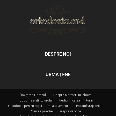
DESPRE NOI
URMAȚI-NE
Înălțarea Domnului
Despre Martorii lui Iehova
pogorirea-sfintului-duh
Piedici în calea mîntuirii
Ortodoxia pentru copii
Păcatul avortului
Păcatul vrăjitoriilor
Crucea preoției
Despre vaccine