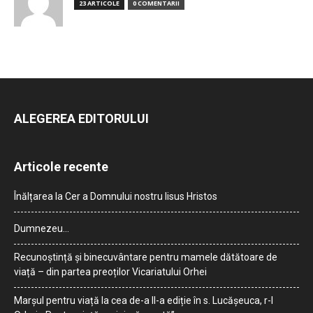
23 ARTICOLE
0 COMENTARII
ALEGEREA EDITORULUI
Articole recente
Înălțarea la Cer a Domnului nostru Iisus Hristos
Dumnezeu…
Recunoștință și binecuvântare pentru mamele dătătoare de
viață – din partea preoților Vicariatului Orhei
Marșul pentru viață la cea de-a II-a ediție în s. Lucășeuca, r-l