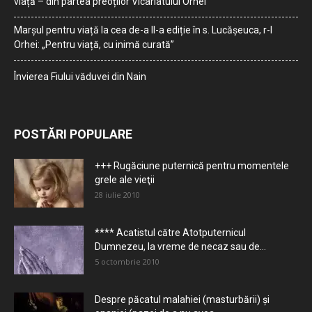
viață – din partea preoților Vicariatului Orhei
Marșul pentru viață la cea de-a II-a ediție în s. Lucășeuca, r-l
Orhei: „Pentru viață, cu inimă curată”
Învierea Fiului văduvei din Nain
POSTĂRI POPULARE
+++ Rugăciune puternică pentru momentele
grele ale vieţii
28 iulie 2010
**** Acatistul către Atotputernicul
Dumnezeu, la vreme de necaz sau de...
5 octombrie 2010
Despre păcatul malahiei (masturbării) şi