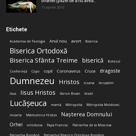
onaniei (pazei de a nu avea...
15 aprilie 2010
Etichete
Anul nou
avort
Academia de Teologie
Biserica
Biserica Ortodoxă
Biserica Sfânta Treime
biserică
Botezul
dragoste
copil
Coronavirus
Cruce
Conferință
Copii
Dumnezeu
Hristos
Icoana
Ierusalim
Iisus Hristos
Iisus
Ilarion Boian
Israel
Lucășeuca
mamă
Mitropolia
Mitropolia Moldovei;
Nașterea Domnului
moarte
Mântuitorul Hristos
Orhei
ortodoxia
Papa Francisc
Patriarhia de la Moscova
Patriarhia Română
Patriarhul Bisericii Ortodoxe Române