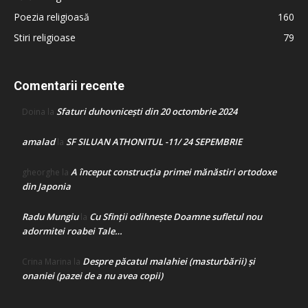
Poezia religioasă
160
Stiri religioase
79
Comentarii recente
Sfaturi duhovnicești din 20 octombrie 2024
Doina
la
amalad
SF SILUAN ATHONITUL -11/ 24 SEPEMBRIE
la
A început construcţia primei mănăstiri ortodoxe
gheorghe
la
din Japonia
Radu Mungiu
Cu Sfinții odihnește Doamne sufletul nou
la
adormitei roabei Tale…
Despre păcatul malahiei (masturbării) şi
Crina Marina
la
onaniei (pazei de a nu avea copii)