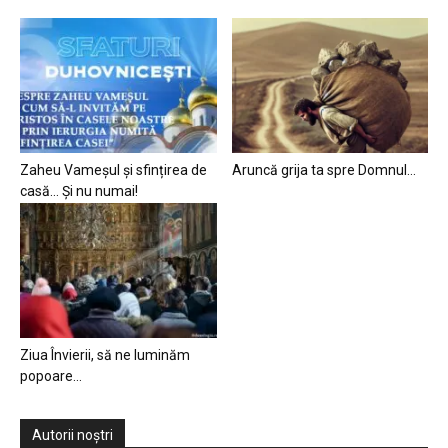
Zaheu Vameșul și sfințirea de
Aruncă grija ta spre Domnul…
casă… Și nu numai!
Ziua Învierii, să ne luminăm
popoare…
Autorii noștri