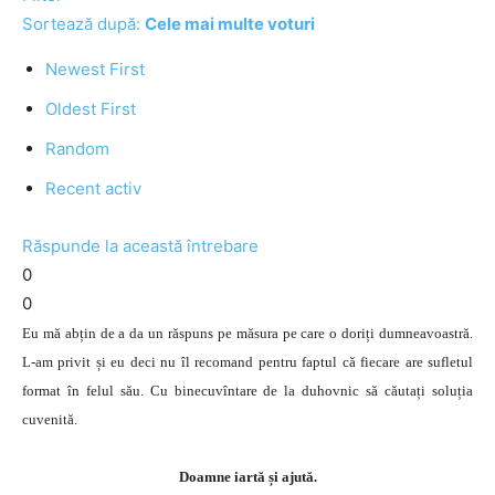
Sortează după:
Cele mai multe voturi
Newest First
Oldest First
Random
Recent activ
Răspunde la această întrebare
0
0
Eu mă abțin de a da un răspuns pe măsura pe care o doriți dumneavoastră.
L-am privit și eu deci nu îl recomand pentru faptul că fiecare are sufletul
format în felul său. Cu binecuvîntare de la duhovnic să căutați soluția
cuvenită.
Doamne iartă și ajută.