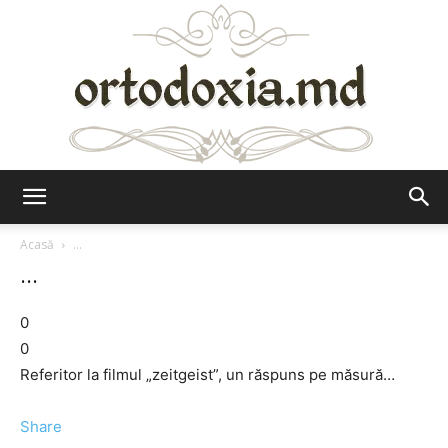
Ortodoxia.md
Acasă
...
...
0
0
Referitor la filmul „zeitgeist”, un răspuns pe măsură…
Share