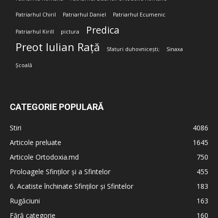
Patriarhul Chiril
Patriarhul Daniel
Patriarhul Ecumenic
Predica
Patriarhul Kirill
pictura
Preot Iulian Rață
Sfaturi duhovnicești;
Sinaxa
Școală
CATEGORIE POPULARĂ
Stiri
4086
Articole preluate
1645
Articole Ortodoxia.md
750
Proloagele Sfinților și a Sfintelor
455
6. Acatiste închinate Sfinților și Sfintelor
183
Rugăciuni
163
Fără categorie
160