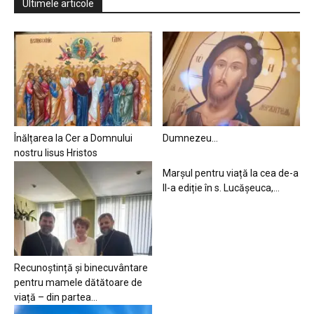
Ultimele articole
Înălțarea la Cer a Domnului
Dumnezeu…
nostru Iisus Hristos
Marșul pentru viață la cea de-a
II-a ediție în s. Lucășeuca,...
Recunoștință și binecuvântare
pentru mamele dătătoare de
viață – din partea...