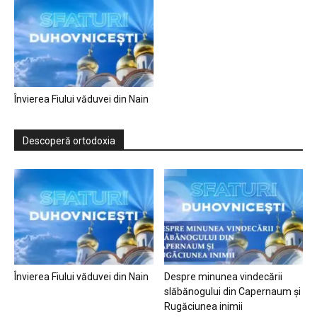
Învierea Fiului văduvei din Nain
Descoperă ortodoxia
Învierea Fiului văduvei din Nain
Despre minunea vindecării
slăbănogului din Capernaum și
Rugăciunea inimii