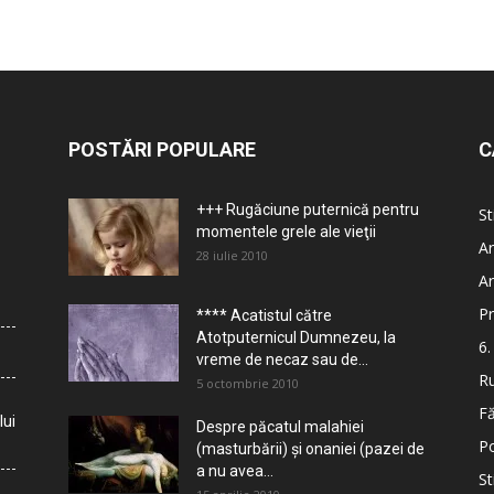
POSTĂRI POPULARE
C
+++ Rugăciune puternică pentru
St
momentele grele ale vieţii
Ar
28 iulie 2010
Ar
Pr
**** Acatistul către
Atotputernicul Dumnezeu, la
6.
vreme de necaz sau de...
Ru
5 octombrie 2010
Fă
lui
Despre păcatul malahiei
Po
(masturbării) şi onaniei (pazei de
a nu avea...
St