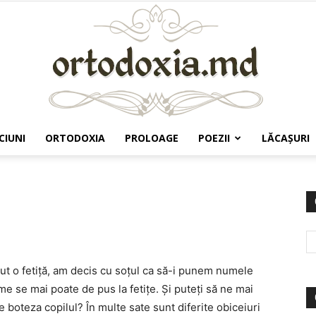
CIUNI
ORTODOXIA
PROLOAGE
POEZII
LĂCAŞURI
Ortodoxia.md
t o fetiță, am decis cu soțul ca să-i punem numele
e se mai poate de pus la fetițe. Și puteți să ne mai
 boteza copilul? În multe sate sunt diferite obiceiuri