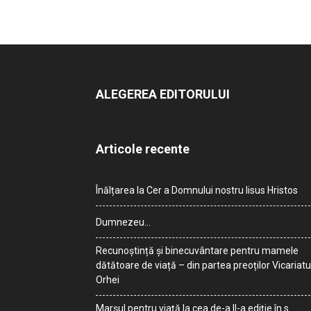
ALEGEREA EDITORULUI
Articole recente
Înălțarea la Cer a Domnului nostru Iisus Hristos
Dumnezeu…
Recunoștință și binecuvântare pentru mamele
dătătoare de viață – din partea preoților Vicariatu
Orhei
Marșul pentru viață la cea de-a II-a ediție în s.