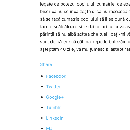
legate de botezul copilului, cumătrie, de ex
biserică nu se încălzește și să nu răceasca c
să se facă cumătrie copilului să li se pună c
face o scăldătoare și le dai colaci cu ceva a
părinții să nu aibă atâtea cheltueli, dați-mi 
sunt de părere că cât mai repede botezăm cu 
așteptăm 40 zile, vă mulțumesc și aștept ră
Share
Facebook
Twitter
Google+
Tumblr
LinkedIn
Mail