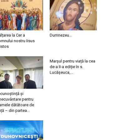
ălțarea la Cer a
Dumnezeu…
mnului nostru Iisus
istos
Marșul pentru viață la cea
de-a II-a ediție în s.
Lucășeuca,...
cunoștință și
necuvântare pentru
mele dătătoare de
ață – din partea...