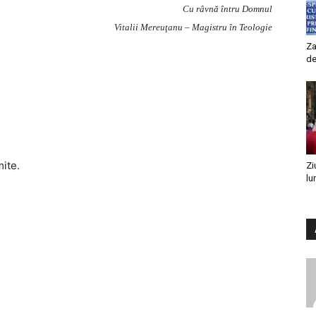
Cu râvnă întru Domnul
Vitalii Mereuţanu – Magistru în Teologie
Za
de
mite.
Zi
lu