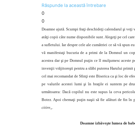
Răspunde la această întrebare
0
0
Doamne ajută. Scumpi fraţi deschideţi calendarul şi veţi ve
atâţi copii câte nume disponibile sunt. Alegeţi pe cel care 
a sufletului. Iar despre cele ale cumătriei ce să vă spun e
vă manifestaţi bucuria de a primi de la Domnul un copil,
acestea dar şi pe Domnul puţin ce îl mulţumesc aceste pet
invenţii vrăjitoreşti pentru a slăbi puterea Harului primit
cel mai recomandat de Sfinţi este Biserica ca şi loc de efe
pe valurile acestei lumi şi în braţile ei suntem pe d
următoarea: Dacă copilul nu este supus la ceva pericole 
Botez. Apoi chemaţi puţin naşii să fie alături de fin în 
citire
„.
Doamne izbăveşte lumea de babel