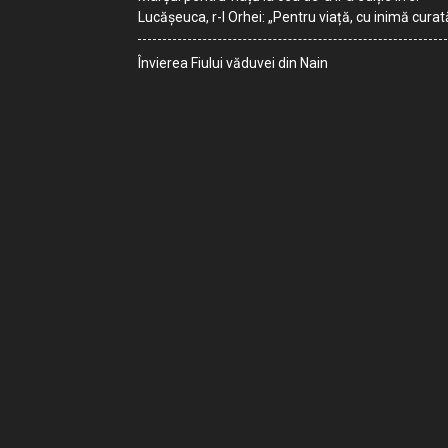
Lucășeuca, r-l Orhei: „Pentru viață, cu inimă curat
Învierea Fiului văduvei din Nain