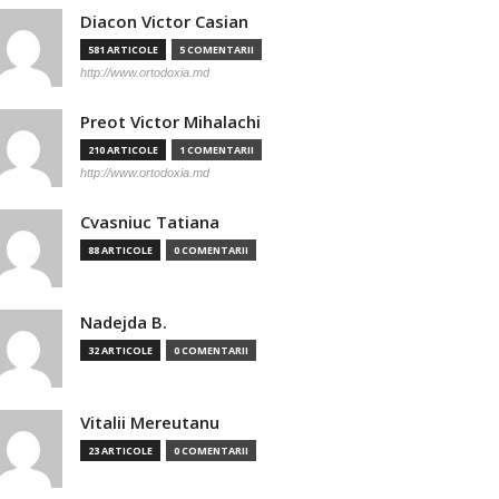
Diacon Victor Casian
581 ARTICOLE
5 COMENTARII
http://www.ortodoxia.md
Preot Victor Mihalachi
210 ARTICOLE
1 COMENTARII
http://www.ortodoxia.md
Cvasniuc Tatiana
88 ARTICOLE
0 COMENTARII
Nadejda B.
32 ARTICOLE
0 COMENTARII
Vitalii Mereutanu
23 ARTICOLE
0 COMENTARII