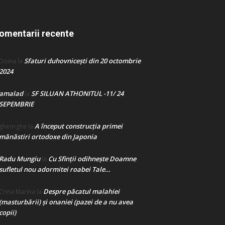
omentarii recente
Sfaturi duhovnicești din 20 octombrie
Doina
la
2024
amalad
SF SILUAN ATHONITUL -11/ 24
la
SEPEMBRIE
A început construcţia primei
gheorghe
la
mănăstiri ortodoxe din Japonia
Radu Mungiu
Cu Sfinții odihnește Doamne
la
sufletul nou adormitei roabei Tale…
Despre păcatul malahiei
Crina Marina
la
(masturbării) şi onaniei (pazei de a nu avea
copii)