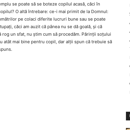
emplu se poate să se boteze copilul acasă, căci în
opilul? O altă întrebare: ce-i mai primit de la Domnul:
umătrilor pe colaci diferite lucruri bune sau se poate
stupați, căci am auzit că pânea nu se dă goală, și că
vă rog un sfat, nu știm cum să procedăm. Părinții soțului
atât mai bine pentru copil, dar alții spun că trebuie să
spuns.