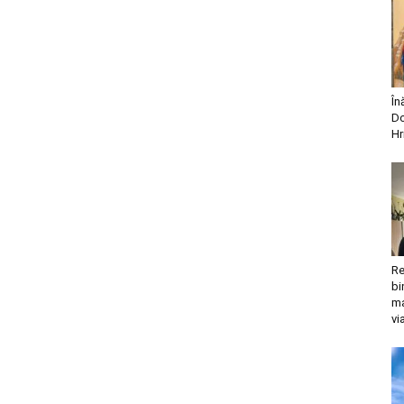
În
Do
Hr
Re
bi
ma
vi