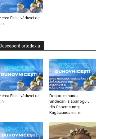
vierea Fiului văduvei din
in
Descoperă ortodoxia
vierea Fiului văduvei din
Despre minunea
in
vindecării slăbănogului
din Capernaum și
Rugăciunea inimii