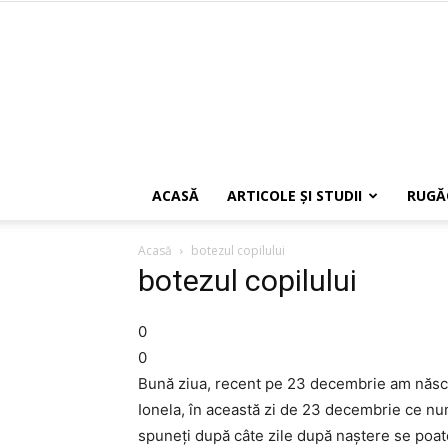
ACASĂ
ARTICOLE ŞI STUDII
RUGĂ
Acasă
botezul copilului
botezul copilului
0
0
Bună ziua, recent pe 23 decembrie am născu
Ionela, în această zi de 23 decembrie ce num
spuneți după câte zile după naștere se poate