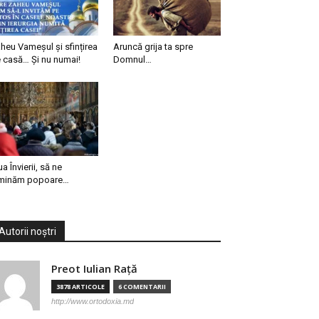
heu Vameșul și sfințirea
Aruncă grija ta spre
 casă… Și nu numai!
Domnul…
ua Învierii, să ne
minăm popoare…
Autorii noștri
Preot Iulian Raţă
3878 ARTICOLE
6 COMENTARII
http://www.ortodoxia.md