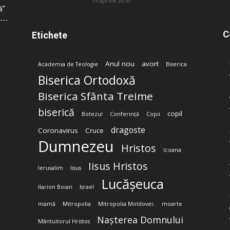
15 aprilie 2010
ă”
C
Etichete
Anul nou
avort
Academia de Teologie
Biserica
Biserica Ortodoxă
Biserica Sfânta Treime
biserică
copil
Botezul
Conferință
Copii
dragoste
Coronavirus
Cruce
Dumnezeu
Hristos
Icoana
Iisus Hristos
Ierusalim
Iisus
Lucășeuca
Ilarion Boian
Israel
mamă
Mitropolia
Mitropolia Moldovei;
moarte
Nașterea Domnului
Mântuitorul Hristos