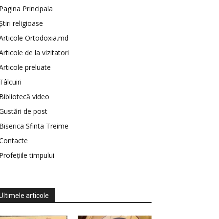
Pagina Principala
Știri religioase
Articole Ortodoxia.md
Articole de la vizitatori
Articole preluate
Tâlcuiri
Bibliotecă video
Gustări de post
Biserica Sfinta Treime
Contacte
Profețiile timpului
Ultimele articole