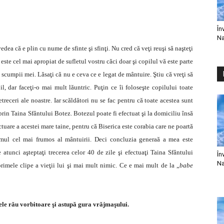
În
Na
dea că e plin cu nume de sfinte şi sfinţi. Nu cred că veţi reuşi să naşteţi
este cel mai apropiat de sufletul vostru căci doar şi copilul vă este parte
u scumpii mei. Lăsaţi că nu e ceva ce e legat de mântuire. Ştiu că vreţi să
 dar faceţi-o mai mult lăuntric. Puţin ce îi foloseşte copilului toate
receri ale noastre. Iar scăldători nu se fac pentru că toate acestea sunt
 prin Taina Sfântului Botez. Botezul poate fi efectuat şi la domiciliu însă
ctuare a acestei mare taine, pentru că Biserica este corabia care ne poartă
rumul cel mai frumos al mântuirii. Deci concluzia generaă a mea este
atunci aşteptaţi trecerea celor 40 de zile şi efectuaţi Taina Sfântului
În
Na
primele clipe a vieţii lui şi mai mult nimic. Ce e mai mult de la „
babe
e rău vorbitoare şi astupă gura vrăjmaşului.