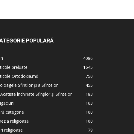
ATEGORIE POPULARĂ
iri
4086
ticole preluate
1645
ticole Ortodoxia.md
750
oloagele Sfinților și a Sfintelor
455
 Acatiste închinate Sfinților și Sfintelor
183
găciuni
163
ră categorie
160
ezia religioasă
160
iri religioase
79