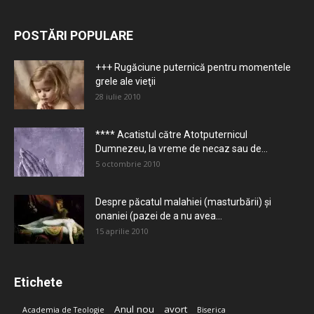
POSTĂRI POPULARE
+++ Rugăciune puternică pentru momentele
grele ale vieţii
28 iulie 2010
**** Acatistul către Atotputernicul
Dumnezeu, la vreme de necaz sau de...
5 octombrie 2010
Despre păcatul malahiei (masturbării) şi
onaniei (pazei de a nu avea...
15 aprilie 2010
Etichete
Anul nou
avort
Academia de Teologie
Biserica