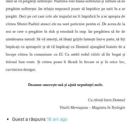
rând să vă pregătiți sufletește: Psaltirea este hrana sufletului și trebuie să ne
pregătim sufletește. Iar relația trupească poate să împidice pe unii în a se
pregăti. Deci pe cei care cele ale trupului nu îi împidică în a se apropia de
citirea Sfintei Psaltiri atunci ele nu sunt poticnire pentru ei. De aceea de la
noi se cere o pregătire în duh și totodată în trup. Iar pregătirea să fie de
următoarea natură: Să vă smeriți, să lăsați grijile lumești într-o parte, să fiți
împăcați cu aproapele și să vă împăcați cu Domnul ajungând înainte de a
începe citirea în comuniune cu El. Ca astfel rodul citirii să fie bogat și
folosul bun venit. Și citirea poate fi făcută în fiecare zi și în orice loc,
cuviincios desigur.
Doamne smerește-mă și ajută neputinței mele.
Cu râvnă întru Domnul
Vitalii Mereuţanu – Magistru în Teologie
Guest
a răspuns
16 ani ago