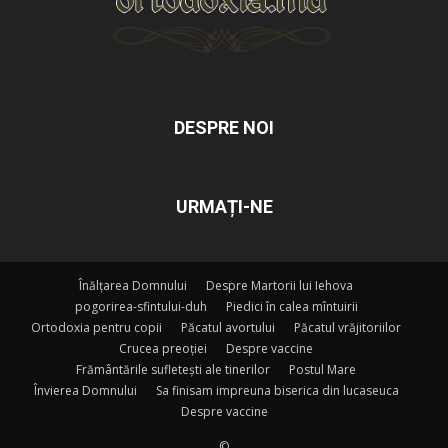
DESPRE NOI
URMAȚI-NE
Înălțarea Domnului
Despre Martorii lui Iehova
pogorirea-sfintului-duh
Piedici în calea mîntuirii
Ortodoxia pentru copii
Păcatul avortului
Păcatul vrăjitoriilor
Crucea preoției
Despre vaccine
Frământările sufletești ale tinerilor
Postul Mare
Învierea Domnului
Sa finisam impreuna biserica din lucaseuca
Despre vaccine
©