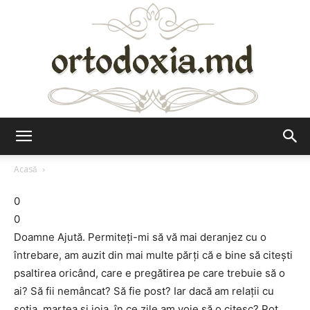
Ortodoxia.md
Acasă
0
0
Doamne Ajută. Permiteţi-mi să vă mai deranjez cu o
întrebare, am auzit din mai multe părţi că e bine să citeşti
psaltirea oricând, care e pregătirea pe care trebuie să o
ai? Să fii nemâncat? Să fie post? Iar dacă am relaţii cu
soţia, marţea şi joia, în ce zile am voie să o citesc? Pot