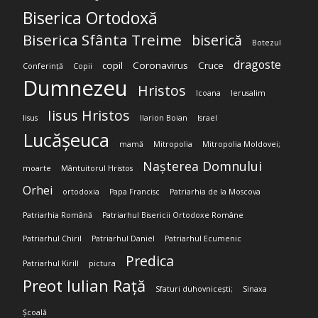
Biserica Ortodoxă
Biserica Sfânta Treime
biserică
Botezul
dragoste
copil
Coronavirus
Cruce
Conferință
Copii
Dumnezeu
Hristos
Icoana
Ierusalim
Iisus Hristos
Iisus
Ilarion Boian
Israel
Lucășeuca
mamă
Mitropolia
Mitropolia Moldovei;
Nașterea Domnului
moarte
Mântuitorul Hristos
Orhei
ortodoxia
Papa Francisc
Patriarhia de la Moscova
Patriarhia Română
Patriarhul Bisericii Ortodoxe Române
Patriarhul Chiril
Patriarhul Daniel
Patriarhul Ecumenic
Predica
Patriarhul Kirill
pictura
Preot Iulian Rață
Sfaturi duhovnicești;
Sinaxa
Școală