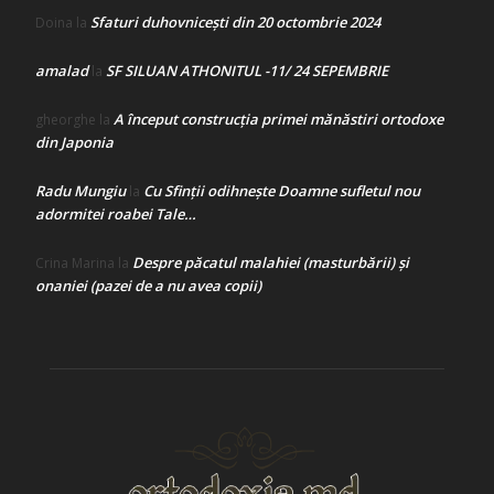
Sfaturi duhovnicești din 20 octombrie 2024
Doina
la
amalad
SF SILUAN ATHONITUL -11/ 24 SEPEMBRIE
la
A început construcţia primei mănăstiri ortodoxe
gheorghe
la
din Japonia
Radu Mungiu
Cu Sfinții odihnește Doamne sufletul nou
la
adormitei roabei Tale…
Despre păcatul malahiei (masturbării) şi
Crina Marina
la
onaniei (pazei de a nu avea copii)