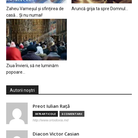
Zaheu Vameșul și sfințirea de
Aruncă grija ta spre Domnul…
casă… Și nu numai!
Ziua Învierii, să ne luminăm
popoare…
Autorii noștri
Preot Iulian Raţă
3878 ARTICOLE
6 COMENTARII
http://www.ortodoxia.md
Diacon Victor Casian