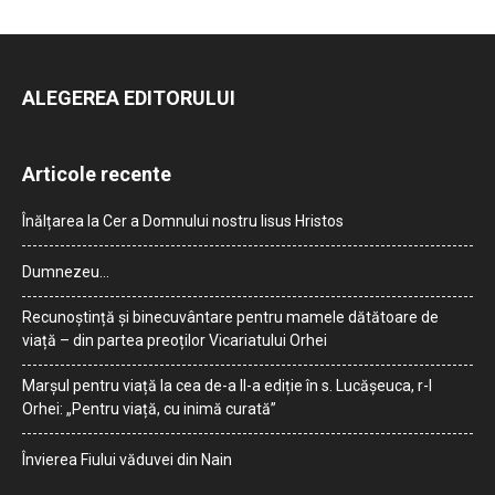
ALEGEREA EDITORULUI
Articole recente
Înălțarea la Cer a Domnului nostru Iisus Hristos
Dumnezeu…
Recunoștință și binecuvântare pentru mamele dătătoare de
viață – din partea preoților Vicariatului Orhei
Marșul pentru viață la cea de-a II-a ediție în s. Lucășeuca, r-l
Orhei: „Pentru viață, cu inimă curată”
Învierea Fiului văduvei din Nain