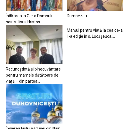
Înălțarea la Cer a Domnului
Dumnezeu…
nostru Iisus Hristos
Marșul pentru viață la cea de-a
II-a ediție în s. Lucășeuca,...
Recunoștință și binecuvântare
pentru mamele dătătoare de
viață – din partea...
Învierea Fiului văduvei din Nain