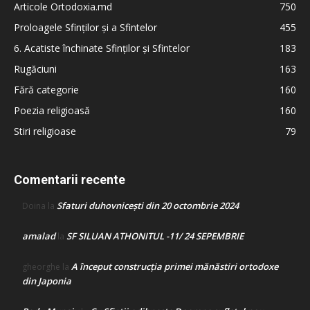
Articole Ortodoxia.md
750
Proloagele Sfinților și a Sfintelor
455
6. Acatiste închinate Sfinților și Sfintelor
183
Rugăciuni
163
Fără categorie
160
Poezia religioasă
160
Stiri religioase
79
Comentarii recente
Sfaturi duhovnicești din 20 octombrie 2024
Doina
la
amalad
SF SILUAN ATHONITUL -11/ 24 SEPEMBRIE
la
A început construcţia primei mănăstiri ortodoxe
gheorghe
la
din Japonia