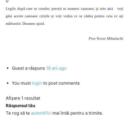
0
Legile după care se conduc preoții se numesc canoane, și uite
aici
veți
găsi aceste canoane citițile și veți vedea ce se cădea pentru ceia ce ați
mărturisit. Doamne ajută.
Prot Victor Mihalachi
Guest
a răspuns
16 ani ago
You must
login
to post comments
Afișare 1 rezultat
Răspunsul tău
Te rog să te
autentifici
mai întâi pentru a trimite.