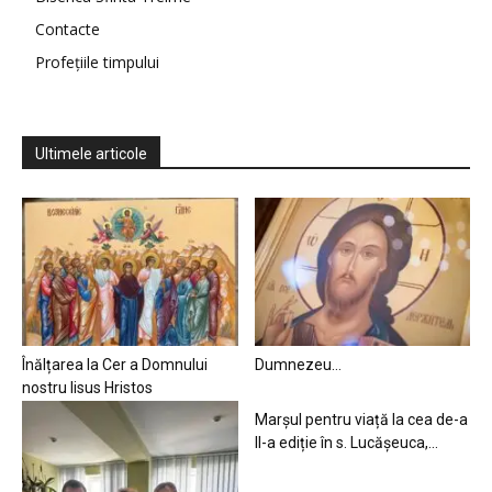
Contacte
Profețiile timpului
Ultimele articole
Înălțarea la Cer a Domnului
Dumnezeu…
nostru Iisus Hristos
Marșul pentru viață la cea de-a
II-a ediție în s. Lucășeuca,...