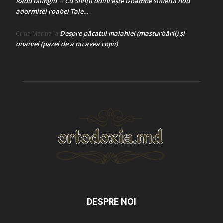
Radu Mungiu
Cu Sfinții odihnește Doamne sufletul nou
la
adormitei roabei Tale…
Despre păcatul malahiei (masturbării) şi
Crina Marina
la
onaniei (pazei de a nu avea copii)
DESPRE NOI