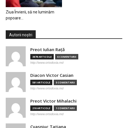
Ziua Învierii, să ne luminăm
popoare…
Autorii noștri
Preot Iulian Raţă
3878 ARTICOLE
6 COMENTARII
http://www.ortodoxia.md
Diacon Victor Casian
581 ARTICOLE
5 COMENTARII
http://www.ortodoxia.md
Preot Victor Mihalachi
210 ARTICOLE
1 COMENTARII
http://www.ortodoxia.md
Cvasniuc Tatiana