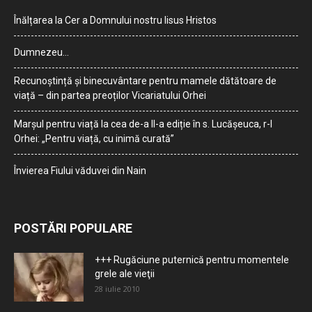
Înălțarea la Cer a Domnului nostru Iisus Hristos
Dumnezeu…
Recunoștință și binecuvântare pentru mamele dătătoare de
viață – din partea preoților Vicariatului Orhei
Marșul pentru viață la cea de-a II-a ediție în s. Lucășeuca, r-l
Orhei: „Pentru viață, cu inimă curată”
Învierea Fiului văduvei din Nain
POSTĂRI POPULARE
+++ Rugăciune puternică pentru momentele
grele ale vieţii
28 iulie 2010