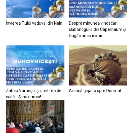
Învierea Fiului văduvei din Nain
Despre minunea vindecării
slăbănogului din Capernaum și
Rugăciunea inimii
Zaheu Vameșul și sfințirea de
Aruncă grija ta spre Domnul…
casă… Și nu numai!