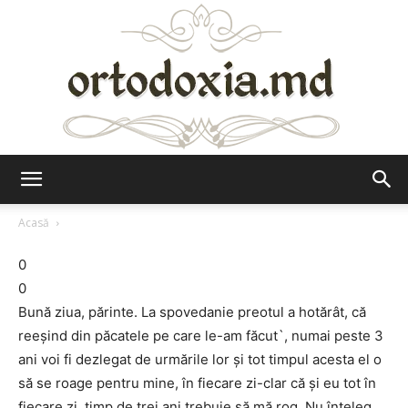
Ortodoxia.md
Acasă
0
0
Bună ziua, părinte. La spovedanie preotul a hotărât, că
reeşind din păcatele pe care le-am făcut`, numai peste 3
ani voi fi dezlegat de urmările lor şi tot timpul acesta el o
să se roage pentru mine, în fiecare zi-clar că şi eu tot în
fiecare zi, timp de trei ani trebuie să mă rog. Nu înţeleg