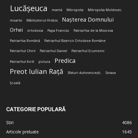
Lucășeuca
mamă
Mitropolia
Mitropolia Moldovei;
Nașterea Domnului
moarte
Mântuitorul Hristos
Orhei
ortodoxia
Papa Francisc
Patriarhia de la Moscova
Patriarhia Română
Patriarhul Bisericii Ortodoxe Române
Patriarhul Chiril
Patriarhul Daniel
Patriarhul Ecumenic
Predica
Patriarhul Kirill
pictura
Preot Iulian Rață
Sfaturi duhovnicești;
Sinaxa
Școală
CATEGORIE POPULARĂ
Stiri
4086
Articole preluate
1645