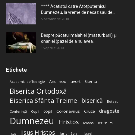
**** Acatistul către Atotputernicul
Dumnezeu, la vreme de necaz sau de...
5 octombrie 2010
Despre păcatul malahiei (masturbării) şi
onaniei (pazei de a nu avea...
15 aprilie 2010
Etichete
Anul nou
avort
Academia de Teologie
Biserica
Biserica Ortodoxă
Biserica Sfânta Treime
biserică
Botezul
dragoste
copil
Coronavirus
Cruce
Conferință
Copii
Dumnezeu
Hristos
Icoana
Ierusalim
Iisus Hristos
Iisus
Ilarion Boian
Israel