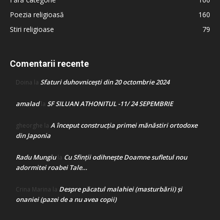
Poezia religioasă
160
Stiri religioase
79
Comentarii recente
Sfaturi duhovnicești din 20 octombrie 2024
Doina
la
amalad
SF SILUAN ATHONITUL -11/ 24 SEPEMBRIE
la
A început construcţia primei mănăstiri ortodoxe
gheorghe
la
din Japonia
Radu Mungiu
Cu Sfinții odihnește Doamne sufletul nou
la
adormitei roabei Tale…
Despre păcatul malahiei (masturbării) şi
Crina Marina
la
onaniei (pazei de a nu avea copii)