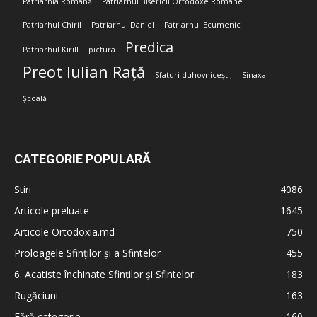
Patriarhia Română
Patriarhul Bisericii Ortodoxe Române
Patriarhul Chiril
Patriarhul Daniel
Patriarhul Ecumenic
Predica
Patriarhul Kirill
pictura
Preot Iulian Rață
Sfaturi duhovnicești;
Sinaxa
Școală
CATEGORIE POPULARĂ
Stiri
4086
Articole preluate
1645
Articole Ortodoxia.md
750
Proloagele Sfinților și a Sfintelor
455
6. Acatiste închinate Sfinților și Sfintelor
183
Rugăciuni
163
Fără categorie
160