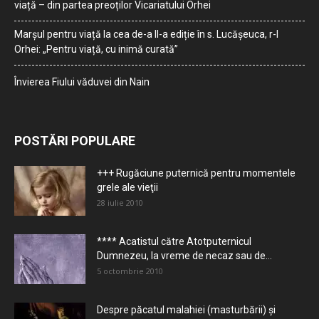
viață – din partea preoților Vicariatului Orhei
Marșul pentru viață la cea de-a II-a ediție în s. Lucășeuca, r-l
Orhei: „Pentru viață, cu inimă curată”
Învierea Fiului văduvei din Nain
POSTĂRI POPULARE
+++ Rugăciune puternică pentru momentele
grele ale vieţii
28 iulie 2010
**** Acatistul către Atotputernicul
Dumnezeu, la vreme de necaz sau de...
5 octombrie 2010
Despre păcatul malahiei (masturbării) şi