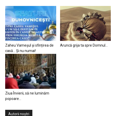
Zaheu Vameșul și sfințirea de
Aruncă grija ta spre Domnul…
casă… Și nu numai!
Ziua Învierii, să ne luminăm
popoare…
Autorii noștri