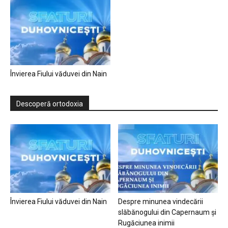
Învierea Fiului văduvei din Nain
Descoperă ortodoxia
Învierea Fiului văduvei din Nain
Despre minunea vindecării
slăbănogului din Capernaum și
Rugăciunea inimii