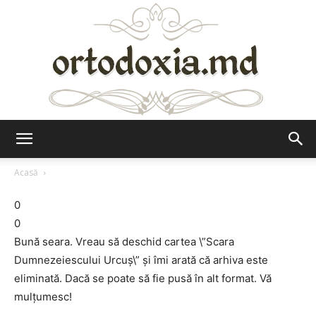
Ortodoxia.md
Acasă
0
0
Bună seara. Vreau să deschid cartea \”Scara
Dumnezeiescului Urcuş\” şi îmi arată că arhiva este
eliminată. Dacă se poate să fie pusă în alt format. Vă
mulţumesc!