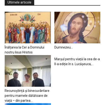
Ultimele articole
Înălțarea la Cer a Domnului
Dumnezeu…
nostru Iisus Hristos
Marșul pentru viață la cea de-a
II-a ediție în s. Lucășeuca,...
Recunoștință și binecuvântare
pentru mamele dătătoare de
viață – din partea...