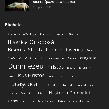
onaniei (pazei de a nu avea...
15 aprilie 2010
Etichete
Anul nou
avort
Academia de Teologie
Biserica
Biserica Ortodoxă
Biserica Sfânta Treime
biserică
Botezul
dragoste
copil
Coronavirus
Cruce
Conferință
Copii
Dumnezeu
Hristos
Icoana
Ierusalim
Iisus Hristos
Iisus
Ilarion Boian
Israel
Lucășeuca
mamă
Mitropolia
Mitropolia Moldovei;
Nașterea Domnului
moarte
Mântuitorul Hristos
Orhei
ortodoxia
Papa Francisc
Patriarhia de la Moscova