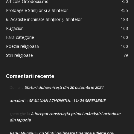
Articole Ortodoxia.md
750
Proloagele Sfinților și a Sfintelor
455
6. Acatiste închinate Sfinților și Sfintelor
183
Rugăciuni
163
Fără categorie
160
Poezia religioasă
160
Stiri religioase
79
Comentarii recente
Sfaturi duhovnicești din 20 octombrie 2024
Doina
la
amalad
SF SILUAN ATHONITUL -11/ 24 SEPEMBRIE
la
A început construcţia primei mănăstiri ortodoxe
gheorghe
la
din Japonia
Radu Mungiu
Cu Sfinții odihnește Doamne sufletul nou
la