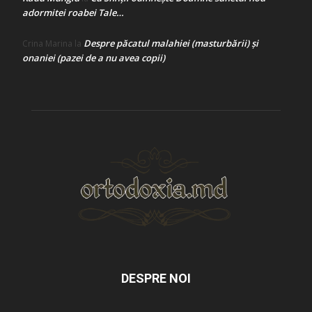
adormitei roabei Tale…
Despre păcatul malahiei (masturbării) şi
Crina Marina
la
onaniei (pazei de a nu avea copii)
DESPRE NOI