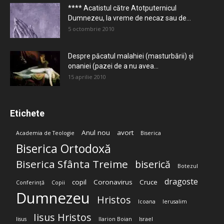
**** Acatistul către Atotputernicul
Dumnezeu, la vreme de necaz sau de...
5 octombrie 2010
Despre păcatul malahiei (masturbării) şi
onaniei (pazei de a nu avea...
15 aprilie 2010
Etichete
Anul nou
avort
Academia de Teologie
Biserica
Biserica Ortodoxă
Biserica Sfânta Treime
biserică
Botezul
dragoste
copil
Coronavirus
Cruce
Conferință
Copii
Dumnezeu
Hristos
Icoana
Ierusalim
Iisus Hristos
Iisus
Ilarion Boian
Israel