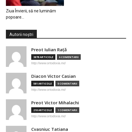
Ziua Învierii, să ne luminăm
popoare…
Autorii noștri
Preot Iulian Raţă
3878 ARTICOLE
6 COMENTARII
http://www.ortodoxia.md
Diacon Victor Casian
581 ARTICOLE
5 COMENTARII
http://www.ortodoxia.md
Preot Victor Mihalachi
210 ARTICOLE
1 COMENTARII
http://www.ortodoxia.md
Cvasniuc Tatiana