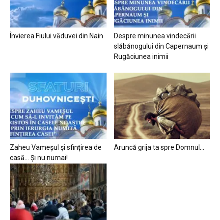
Învierea Fiului văduvei din Nain
Despre minunea vindecării
slăbănogului din Capernaum și
Rugăciunea inimii
Zaheu Vameșul și sfințirea de
Aruncă grija ta spre Domnul…
casă… Și nu numai!