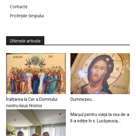
Contacte
Profețiile timpului
Ultimele articole
Înălțarea la Cer a Domnului
Dumnezeu…
nostru Iisus Hristos
Marșul pentru viață la cea de-a
II-a ediție în s. Lucășeuca,...