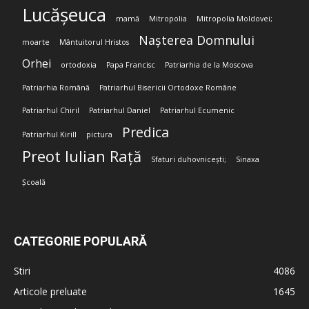
Lucășeuca
mamă
Mitropolia
Mitropolia Moldovei;
Nașterea Domnului
moarte
Mântuitorul Hristos
Orhei
ortodoxia
Papa Francisc
Patriarhia de la Moscova
Patriarhia Română
Patriarhul Bisericii Ortodoxe Române
Patriarhul Chiril
Patriarhul Daniel
Patriarhul Ecumenic
Predica
Patriarhul Kirill
pictura
Preot Iulian Rață
Sfaturi duhovnicești;
Sinaxa
Școală
CATEGORIE POPULARĂ
Stiri
4086
Articole preluate
1645