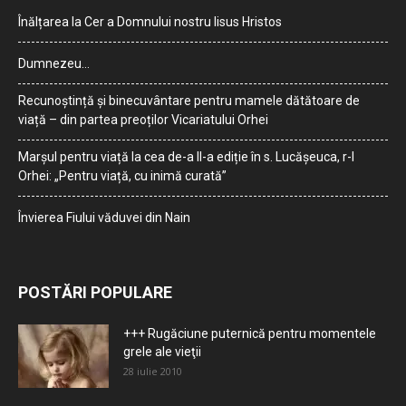
Înălțarea la Cer a Domnului nostru Iisus Hristos
Dumnezeu…
Recunoștință și binecuvântare pentru mamele dătătoare de
viață – din partea preoților Vicariatului Orhei
Marșul pentru viață la cea de-a II-a ediție în s. Lucășeuca, r-l
Orhei: „Pentru viață, cu inimă curată”
Învierea Fiului văduvei din Nain
POSTĂRI POPULARE
+++ Rugăciune puternică pentru momentele
grele ale vieţii
28 iulie 2010