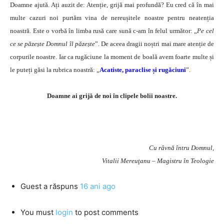
Doamne ajută. Ați auzit de: Atenție, grijă mai profundă? Eu cred că în mai
multe cazuri noi purtăm vina de nereușitele noastre pentru neatenția
noastră. Este o vorbă în limba rusă care sună c-am în felul următor: „
Pe cel
ce se păzește Domnul îl păzește
”. De aceea dragii noștri mai mare atenție de
corpurile noastre. Iar ca rugăciune la moment de boală avem foarte multe și
le puteți găsi la rubrica noastră: „
Acatiste, paraclise și rugăciuni
”.
Doamne ai grijă de noi în clipele bolii noastre.
Cu râvnă întru Domnul,
Vitalii Mereuţanu – Magistru în Teologie
Guest
a răspuns
16 ani ago
You must
login
to post comments