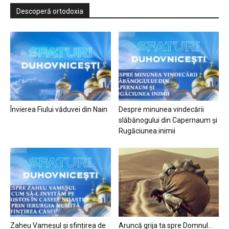
Descoperă ortodoxia
Învierea Fiului văduvei din Nain
Despre minunea vindecării
slăbănogului din Capernaum și
Rugăciunea inimii
Zaheu Vameșul și sfințirea de
Aruncă grija ta spre Domnul…