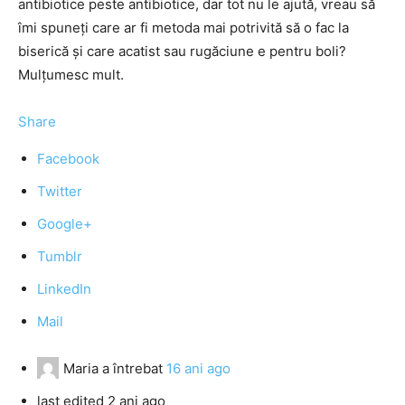
antibiotice peste antibiotice, dar tot nu le ajută, vreau să
îmi spuneţi care ar fi metoda mai potrivită să o fac la
biserică şi care acatist sau rugăciune e pentru boli?
Mulţumesc mult.
Share
Facebook
Twitter
Google+
Tumblr
LinkedIn
Mail
Maria
a întrebat
16 ani ago
last edited 2 ani ago