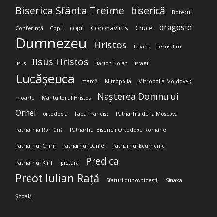
Biserica Sfânta Treime
biserică
Botezul
dragoste
copil
Coronavirus
Cruce
Conferință
Copii
Dumnezeu
Hristos
Icoana
Ierusalim
Iisus Hristos
Iisus
Ilarion Boian
Israel
Lucășeuca
mamă
Mitropolia
Mitropolia Moldovei;
Nașterea Domnului
moarte
Mântuitorul Hristos
Orhei
ortodoxia
Papa Francisc
Patriarhia de la Moscova
Patriarhia Română
Patriarhul Bisericii Ortodoxe Române
Patriarhul Chiril
Patriarhul Daniel
Patriarhul Ecumenic
Predica
Patriarhul Kirill
pictura
Preot Iulian Rață
Sfaturi duhovnicești;
Sinaxa
Școală