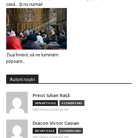
casă… Și nu numai!
Ziua Învierii, să ne luminăm
popoare…
Autorii noștri
Preot Iulian Raţă
3878 ARTICOLE
6 COMENTARII
http://www.ortodoxia.md
Diacon Victor Casian
581 ARTICOLE
5 COMENTARII
http://www.ortodoxia.md