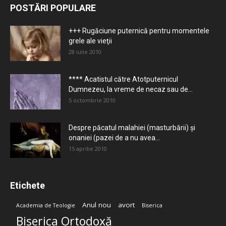
POSTĂRI POPULARE
+++ Rugăciune puternică pentru momentele
grele ale vieţii
28 iulie 2010
**** Acatistul către Atotputernicul
Dumnezeu, la vreme de necaz sau de...
5 octombrie 2010
Despre păcatul malahiei (masturbării) şi
onaniei (pazei de a nu avea...
15 aprilie 2010
Etichete
Anul nou
avort
Academia de Teologie
Biserica
Biserica Ortodoxă