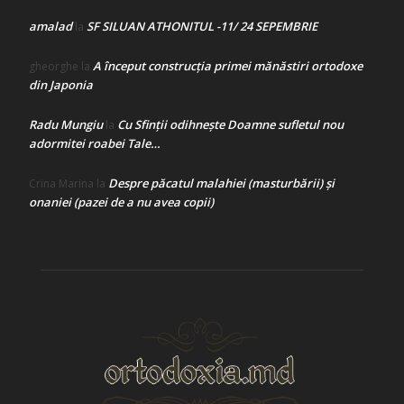
amalad
SF SILUAN ATHONITUL -11/ 24 SEPEMBRIE
la
A început construcţia primei mănăstiri ortodoxe
gheorghe
la
din Japonia
Radu Mungiu
Cu Sfinții odihnește Doamne sufletul nou
la
adormitei roabei Tale…
Despre păcatul malahiei (masturbării) şi
Crina Marina
la
onaniei (pazei de a nu avea copii)