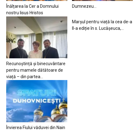
Înălțarea la Cer a Domnului
Dumnezeu…
nostru Iisus Hristos
Marșul pentru viață la cea de-a
II-a ediție în s. Lucășeuca,...
Recunoștință și binecuvântare
pentru mamele dătătoare de
viață – din partea...
Învierea Fiului văduvei din Nain