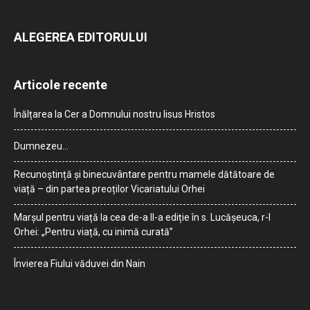
ALEGEREA EDITORULUI
Articole recente
Înălțarea la Cer a Domnului nostru Iisus Hristos
Dumnezeu…
Recunoștință și binecuvântare pentru mamele dătătoare de
viață – din partea preoților Vicariatului Orhei
Marșul pentru viață la cea de-a II-a ediție în s. Lucășeuca, r-l
Orhei: „Pentru viață, cu inimă curată”
Învierea Fiului văduvei din Nain