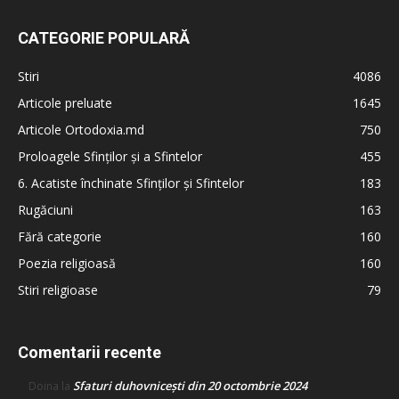
CATEGORIE POPULARĂ
Stiri
4086
Articole preluate
1645
Articole Ortodoxia.md
750
Proloagele Sfinților și a Sfintelor
455
6. Acatiste închinate Sfinților și Sfintelor
183
Rugăciuni
163
Fără categorie
160
Poezia religioasă
160
Stiri religioase
79
Comentarii recente
Sfaturi duhovnicești din 20 octombrie 2024
Doina
la