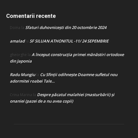
Comentarii recente
Sfaturi duhovnicești din 20 octombrie 2024
Doina
la
amalad
SF SILUAN ATHONITUL -11/ 24 SEPEMBRIE
la
A început construcţia primei mănăstiri ortodoxe
gheorghe
la
din Japonia
Radu Mungiu
Cu Sfinții odihnește Doamne sufletul nou
la
adormitei roabei Tale…
Despre păcatul malahiei (masturbării) şi
Crina Marina
la
onaniei (pazei de a nu avea copii)