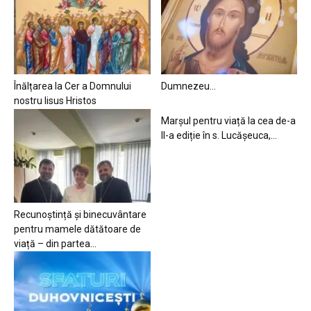
Înălțarea la Cer a Domnului
Dumnezeu…
nostru Iisus Hristos
Marșul pentru viață la cea de-a
II-a ediție în s. Lucășeuca,...
Recunoștință și binecuvântare
pentru mamele dătătoare de
viață – din partea...