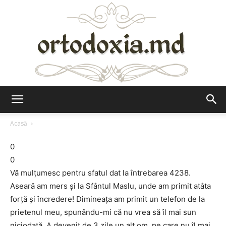
Ortodoxia.md
Acasă
0
0
Vă mulţumesc pentru sfatul dat la întrebarea 4238.
Aseară am mers şi la Sfântul Maslu, unde am primit atâta
forţă şi încredere! Dimineaţa am primit un telefon de la
prietenul meu, spunându-mi că nu vrea să îl mai sun
niciodată. A devenit de 3 zile un alt om, pe care nu îl mai