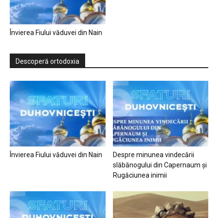
Învierea Fiului văduvei din Nain
Descoperă ortodoxia
Învierea Fiului văduvei din Nain
Despre minunea vindecării
slăbănogului din Capernaum și
Rugăciunea inimii