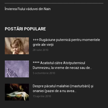
Învierea Fiului văduvei din Nain
POSTĂRI POPULARE
+++ Rugăciune puternică pentru momentele
grele ale vieţii
28 iulie 2010
**** Acatistul către Atotputernicul
Dumnezeu, la vreme de necaz sau de...
5 octombrie 2010
Despre păcatul malahiei (masturbării) şi
onaniei (pazei de a nu avea...
15 aprilie 2010