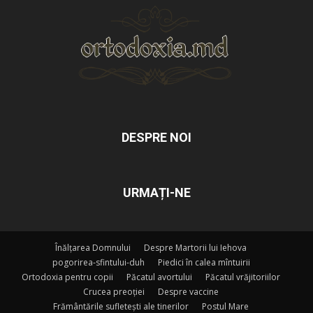
DESPRE NOI
URMAȚI-NE
Înălțarea Domnului
Despre Martorii lui Iehova
pogorirea-sfintului-duh
Piedici în calea mîntuirii
Ortodoxia pentru copii
Păcatul avortului
Păcatul vrăjitoriilor
Crucea preoției
Despre vaccine
Frământările sufletești ale tinerilor
Postul Mare