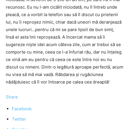
recunosc. Eu nu l-am cicălit niciodată, nu îl întreb unde
pleacă, ce a vorbit la telefon sau să îl discut cu prietenii
lui, nu îi reproşez nimic, chiar dacă uneori mă deranjează
unele lucruri…pentru că mi se pare lipsit de bun simţ,
însă el asta îmi reproşează. A încercat mama să îi
sugereze nişte idei acum câteva zile, cum ar trebui să se
comporte cu mine, ceea ce l-a înfuriat rău, dar nu înţeleg
ce vină am eu pentru că ceea ce este între noi eu nu
discut cu nimeni. Dintr-o legătură aproape perfectă, acum
nu vrea să mă mai vadă. Răbdarea şi rugăciunea
nădăjduiesc că îl vor întoarce pe calea cea dreaptă!
Share
Facebook
Twitter