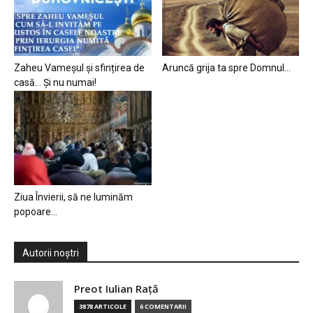
Zaheu Vameșul și sfințirea de
Aruncă grija ta spre Domnul…
casă… Și nu numai!
Ziua Învierii, să ne luminăm
popoare…
Autorii noștri
Preot Iulian Raţă
3878 ARTICOLE
6 COMENTARII