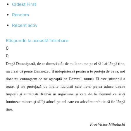
Oldest First
Random
Recent activ
Răspunde la această întrebare
0
0
Dragă Domnișoară, de ce dorești atât de mult anume pe el să-l ai lângă tine,
nu crezi că poate Dumnezeu îl îndepărtează pentru a te proteja de ceva, noi
doar nu cunoaștem ce ne așteaptă ca Domnul, numai El este știutorul a
toate, și ne protejază de multe lucrurui care ne-ar putea aduce daune
trupești și sufletești. Rămâi în rugăciune și cere de la Domnul ca să-ți
lumineze mintea și să îți aducă pe cel care cu adevărat trebuie să fie lângă
tine.
Prot Victor Mihalachi