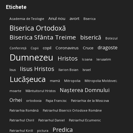
Etichete
Anul nou
avort
Academia de Teologie
Biserica
Biserica Ortodoxă
Biserica Sfânta Treime
biserică
Botezul
dragoste
copil
Coronavirus
Cruce
Conferință
Copii
Dumnezeu
Hristos
Icoana
Ierusalim
Iisus Hristos
Iisus
Ilarion Boian
Israel
Lucășeuca
mamă
Mitropolia
Mitropolia Moldovei;
Nașterea Domnului
moarte
Mântuitorul Hristos
Orhei
ortodoxia
Papa Francisc
Patriarhia de la Moscova
Patriarhia Română
Patriarhul Bisericii Ortodoxe Române
Patriarhul Chiril
Patriarhul Daniel
Patriarhul Ecumenic
Predica
Patriarhul Kirill
pictura