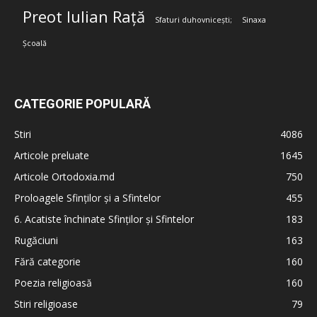
Preot Iulian Rață
Sfaturi duhovnicești;
Sinaxa
Școală
CATEGORIE POPULARĂ
Stiri
4086
Articole preluate
1645
Articole Ortodoxia.md
750
Proloagele Sfinților și a Sfintelor
455
6. Acatiste închinate Sfinților și Sfintelor
183
Rugăciuni
163
Fără categorie
160
Poezia religioasă
160
Stiri religioase
79