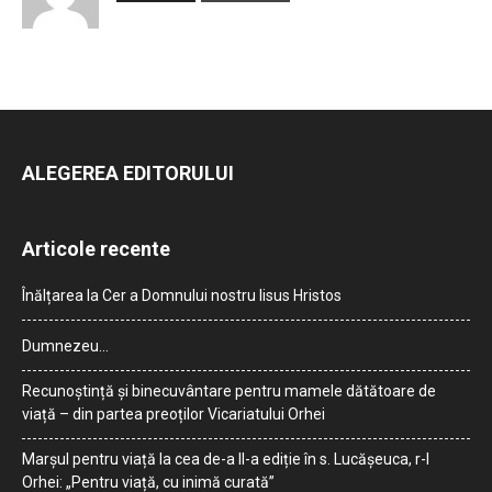
ALEGEREA EDITORULUI
Articole recente
Înălțarea la Cer a Domnului nostru Iisus Hristos
Dumnezeu…
Recunoștință și binecuvântare pentru mamele dătătoare de
viață – din partea preoților Vicariatului Orhei
Marșul pentru viață la cea de-a II-a ediție în s. Lucășeuca, r-l
Orhei: „Pentru viață, cu inimă curată”