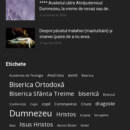
**** Acatistul către Atotputernicul
Dumnezeu, la vreme de necaz sau de...
5 octombrie 2010
Despre păcatul malahiei (masturbării) şi
onaniei (pazei de a nu avea...
15 aprilie 2010
Etichete
Anul nou
avort
Academia de Teologie
Biserica
Biserica Ortodoxă
Biserica Sfânta Treime
biserică
Botezul
dragoste
copil
Coronavirus
Cruce
Conferință
Copii
Dumnezeu
Hristos
Icoana
Ierusalim
Iisus Hristos
Iisus
Ilarion Boian
Israel