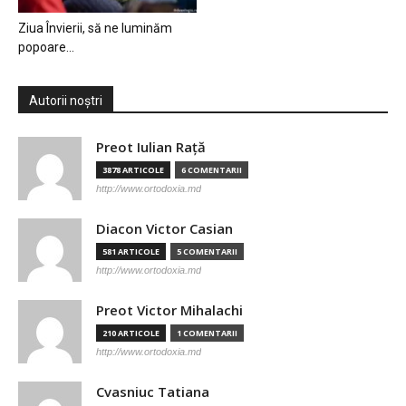
Ziua Învierii, să ne luminăm
popoare…
Autorii noștri
Preot Iulian Raţă
3878 ARTICOLE
6 COMENTARII
http://www.ortodoxia.md
Diacon Victor Casian
581 ARTICOLE
5 COMENTARII
http://www.ortodoxia.md
Preot Victor Mihalachi
210 ARTICOLE
1 COMENTARII
http://www.ortodoxia.md
Cvasniuc Tatiana