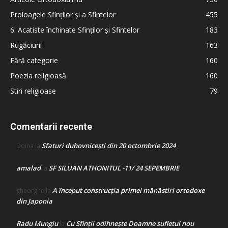
Proloagele Sfinților și a Sfintelor
455
6. Acatiste închinate Sfinților și Sfintelor
183
Rugăciuni
163
Fără categorie
160
Poezia religioasă
160
Stiri religioase
79
Comentarii recente
Sfaturi duhovnicești din 20 octombrie 2024
Doina
la
amalad
SF SILUAN ATHONITUL -11/ 24 SEPEMBRIE
la
A început construcţia primei mănăstiri ortodoxe
gheorghe
la
din Japonia
Radu Mungiu
Cu Sfinții odihnește Doamne sufletul nou
la