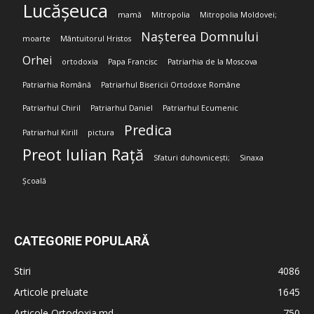
Lucășeuca
mamă
Mitropolia
Mitropolia Moldovei;
Nașterea Domnului
moarte
Mântuitorul Hristos
Orhei
ortodoxia
Papa Francisc
Patriarhia de la Moscova
Patriarhia Română
Patriarhul Bisericii Ortodoxe Române
Patriarhul Chiril
Patriarhul Daniel
Patriarhul Ecumenic
Predica
Patriarhul Kirill
pictura
Preot Iulian Rață
Sfaturi duhovnicești;
Sinaxa
Școală
CATEGORIE POPULARĂ
Stiri
4086
Articole preluate
1645
Articole Ortodoxia.md
750