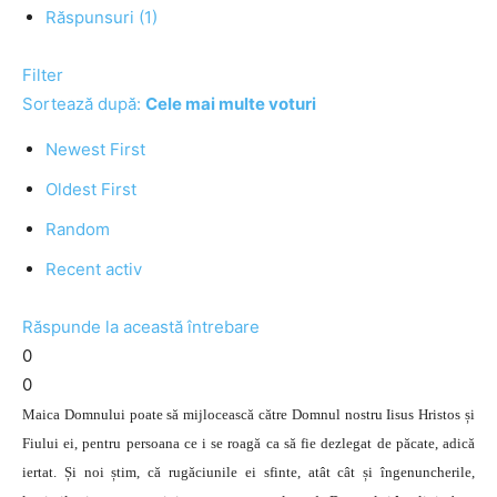
Răspunsuri (1)
Filter
Sortează după:
Cele mai multe voturi
Newest First
Oldest First
Random
Recent activ
Răspunde la această întrebare
0
0
Maica Domnului poate să mijlocească către Domnul nostru Iisus Hristos și
Fiului ei, pentru persoana ce i se roagă ca să fie dezlegat de păcate, adică
iertat. Și noi știm, că rugăciunile ei sfinte, atât cât și îngenuncherile,