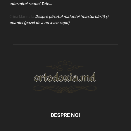
adormitei roabei Tale…
Despre păcatul malahiei (masturbării) şi
Crina Marina
la
onaniei (pazei de a nu avea copii)
DESPRE NOI