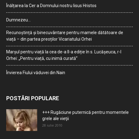
Înălțarea la Cer a Domnului nostru Iisus Hristos
Dumnezeu…
Recunoștință și binecuvântare pentru mamele dătătoare de
viață – din partea preoților Vicariatului Orhei
Marșul pentru viață la cea de-a II-a ediție în s. Lucășeuca, r-l
Orhei: „Pentru viață, cu inimă curată”
Învierea Fiului văduvei din Nain
POSTĂRI POPULARE
+++ Rugăciune puternică pentru momentele
grele ale vieţii
28 iulie 2010