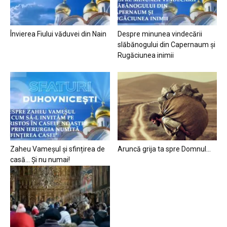
Învierea Fiului văduvei din Nain
Despre minunea vindecării
slăbănogului din Capernaum și
Rugăciunea inimii
Zaheu Vameșul și sfințirea de
Aruncă grija ta spre Domnul…
casă… Și nu numai!