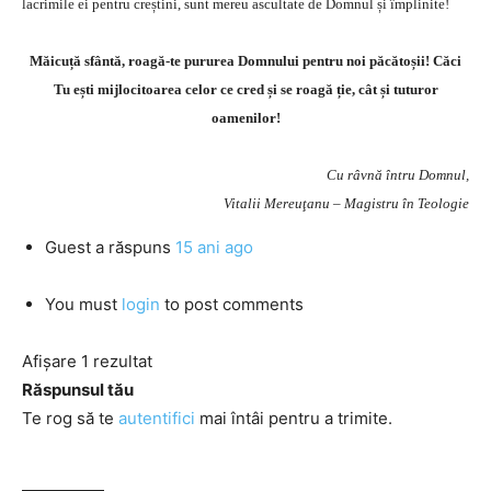
lacrimile ei pentru creștini, sunt mereu ascultate de Domnul și împlinite!
Măicuță sfântă, roagă-te pururea Domnului pentru noi păcătoșii! Căci
Tu ești mijlocitoarea celor ce cred și se roagă ție, cât și tuturor
oamenilor!
Cu râvnă întru Domnul,
Vitalii Mereuţanu – Magistru în Teologie
Guest
a răspuns
15 ani ago
You must
login
to post comments
Afișare 1 rezultat
Răspunsul tău
Te rog să te
autentifici
mai întâi pentru a trimite.