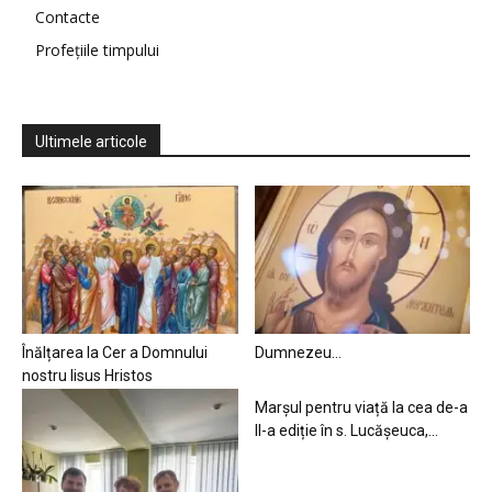
Contacte
Profețiile timpului
Ultimele articole
Înălțarea la Cer a Domnului
Dumnezeu…
nostru Iisus Hristos
Marșul pentru viață la cea de-a
II-a ediție în s. Lucășeuca,...