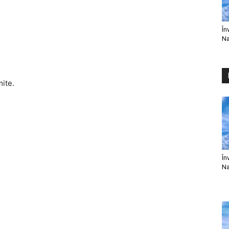
În
Na
mite.
În
Na