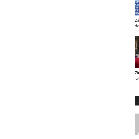
Za
de
Zi
lu