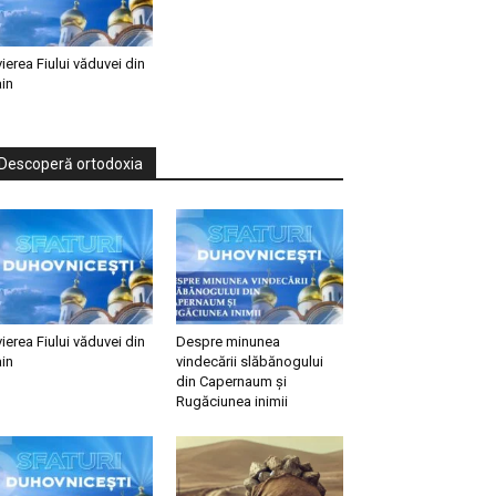
vierea Fiului văduvei din
in
Descoperă ortodoxia
vierea Fiului văduvei din
Despre minunea
in
vindecării slăbănogului
din Capernaum și
Rugăciunea inimii