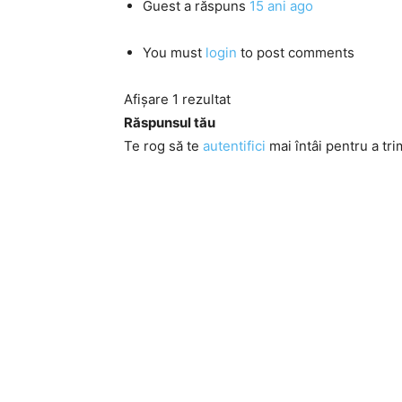
Guest
a răspuns
15 ani ago
You must
login
to post comments
Afișare 1 rezultat
Răspunsul tău
Te rog să te
autentifici
mai întâi pentru a tri