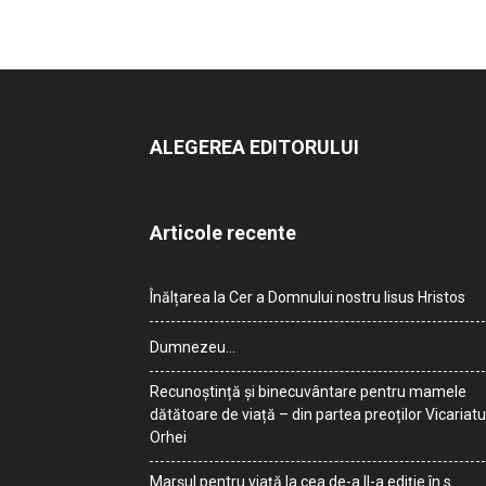
ALEGEREA EDITORULUI
Articole recente
Înălțarea la Cer a Domnului nostru Iisus Hristos
Dumnezeu…
Recunoștință și binecuvântare pentru mamele
dătătoare de viață – din partea preoților Vicariatu
Orhei
Marșul pentru viață la cea de-a II-a ediție în s.