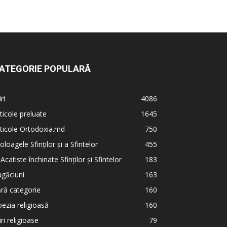
ATEGORIE POPULARĂ
iri
4086
ticole preluate
1645
ticole Ortodoxia.md
750
oloagele Sfinților și a Sfintelor
455
 Acatiste închinate Sfinților și Sfintelor
183
găciuni
163
ră categorie
160
ezia religioasă
160
iri religioase
79