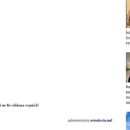
În
Do
Hr
Re
bi
ma
vi
 ne fie călăuza veșnică!
adminsitrația
ortodoxia.md