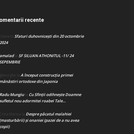
omentarii recente
Sfaturi duhovnicești din 20 octombrie
Doina
la
2024
amalad
SF SILUAN ATHONITUL -11/ 24
la
SEPEMBRIE
A început construcţia primei
gheorghe
la
mănăstiri ortodoxe din Japonia
Radu Mungiu
Cu Sfinții odihnește Doamne
la
sufletul nou adormitei roabei Tale…
Despre păcatul malahiei
Crina Marina
la
(masturbării) şi onaniei (pazei de a nu avea
copii)