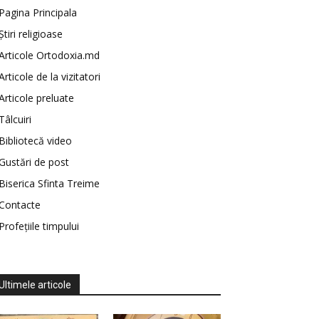
Pagina Principala
Știri religioase
Articole Ortodoxia.md
Articole de la vizitatori
Articole preluate
Tâlcuiri
Bibliotecă video
Gustări de post
Biserica Sfinta Treime
Contacte
Profețiile timpului
Ultimele articole