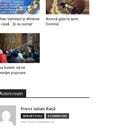
heu Vameșul și sfințirea
Aruncă grija ta spre
 casă… Și nu numai!
Domnul…
ua Învierii, să ne
minăm popoare…
Autorii noștri
Preot Iulian Raţă
3878 ARTICOLE
6 COMENTARII
http://www.ortodoxia.md