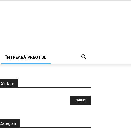
ÎNTREABĂ PREOTUL
Căutare
Categorii