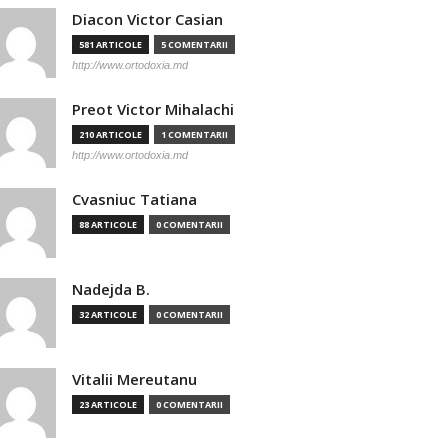
Diacon Victor Casian
581 ARTICOLE
5 COMENTARII
http://www.ortodoxia.md
Preot Victor Mihalachi
210 ARTICOLE
1 COMENTARII
http://www.ortodoxia.md
Cvasniuc Tatiana
88 ARTICOLE
0 COMENTARII
Nadejda B.
32 ARTICOLE
0 COMENTARII
Vitalii Mereutanu
23 ARTICOLE
0 COMENTARII