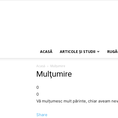
ACASĂ
ARTICOLE ŞI STUDII
RUGĂ
Acasă
Mulţumire
Mulţumire
0
0
Vă mulţumesc mult părinte, chiar aveam nev
Share