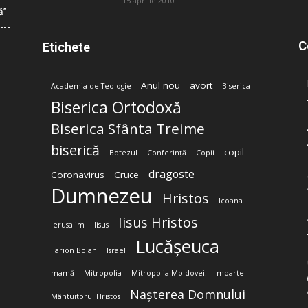
15 aprilie 2010
ă”
C
Etichete
Anul nou
avort
Academia de Teologie
Biserica
Biserica Ortodoxă
Biserica Sfânta Treime
biserică
copil
Botezul
Conferință
Copii
dragoste
Coronavirus
Cruce
Dumnezeu
Hristos
Icoana
Iisus Hristos
Ierusalim
Iisus
Lucășeuca
Ilarion Boian
Israel
mamă
Mitropolia
Mitropolia Moldovei;
moarte
Nașterea Domnului
Mântuitorul Hristos