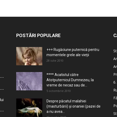
POSTĂRI POPULARE
C
+++ Rugăciune puternică pentru
St
momentele grele ale vieţii
Ar
28 iulie 2010
Ar
Pr
**** Acatistul către
Atotputernicul Dumnezeu, la
6.
vreme de necaz sau de...
Ru
5 octombrie 2010
Fă
lui
Despre păcatul malahiei
Po
(masturbării) şi onaniei (pazei de
a nu avea...
St