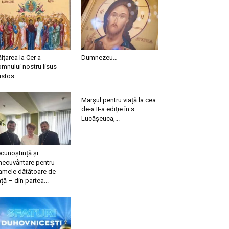
ălțarea la Cer a
Dumnezeu…
mnului nostru Iisus
istos
Marșul pentru viață la cea
de-a II-a ediție în s.
Lucășeuca,...
cunoștință și
necuvântare pentru
mele dătătoare de
ață – din partea...