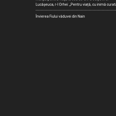
Lucășeuca, r-l Orhei: „Pentru viață, cu inimă curat
Învierea Fiului văduvei din Nain