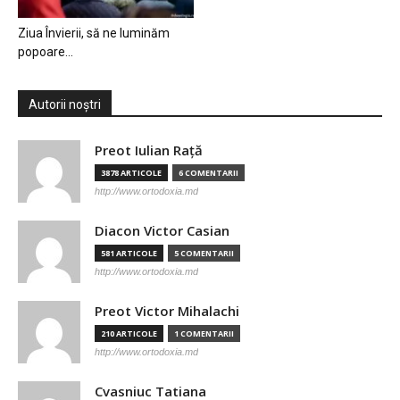
Ziua Învierii, să ne luminăm
popoare…
Autorii noștri
Preot Iulian Raţă
3878 ARTICOLE
6 COMENTARII
http://www.ortodoxia.md
Diacon Victor Casian
581 ARTICOLE
5 COMENTARII
http://www.ortodoxia.md
Preot Victor Mihalachi
210 ARTICOLE
1 COMENTARII
http://www.ortodoxia.md
Cvasniuc Tatiana