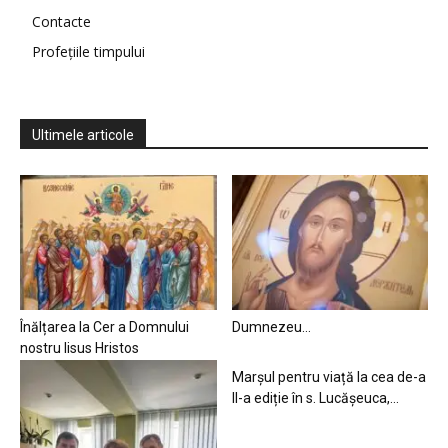
Contacte
Profețiile timpului
Ultimele articole
Înălțarea la Cer a Domnului
Dumnezeu…
nostru Iisus Hristos
Marșul pentru viață la cea de-a
II-a ediție în s. Lucășeuca,...