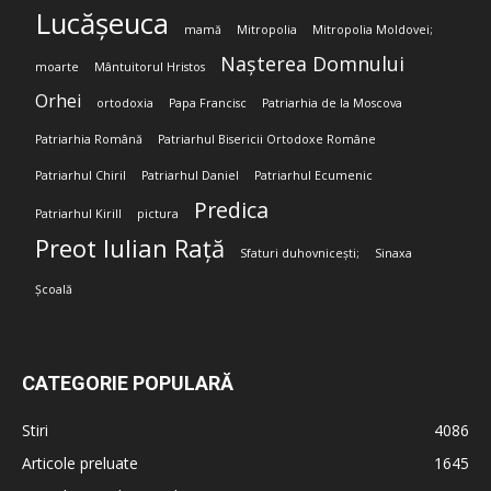
Lucășeuca
mamă
Mitropolia
Mitropolia Moldovei;
Nașterea Domnului
moarte
Mântuitorul Hristos
Orhei
ortodoxia
Papa Francisc
Patriarhia de la Moscova
Patriarhia Română
Patriarhul Bisericii Ortodoxe Române
Patriarhul Chiril
Patriarhul Daniel
Patriarhul Ecumenic
Predica
Patriarhul Kirill
pictura
Preot Iulian Rață
Sfaturi duhovnicești;
Sinaxa
Școală
CATEGORIE POPULARĂ
Stiri
4086
Articole preluate
1645