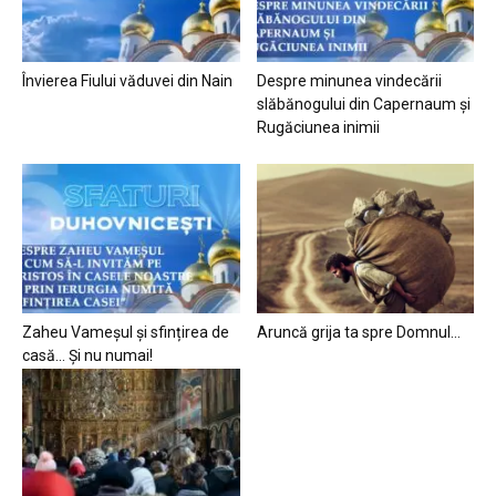
Învierea Fiului văduvei din Nain
Despre minunea vindecării
slăbănogului din Capernaum și
Rugăciunea inimii
Zaheu Vameșul și sfințirea de
Aruncă grija ta spre Domnul…
casă… Și nu numai!