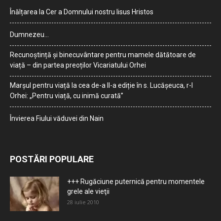
Înălțarea la Cer a Domnului nostru Iisus Hristos
Dumnezeu…
Recunoștință și binecuvântare pentru mamele dătătoare de
viață – din partea preoților Vicariatului Orhei
Marșul pentru viață la cea de-a II-a ediție în s. Lucășeuca, r-l
Orhei: „Pentru viață, cu inimă curată”
Învierea Fiului văduvei din Nain
POSTĂRI POPULARE
+++ Rugăciune puternică pentru momentele
grele ale vieţii
28 iulie 2010