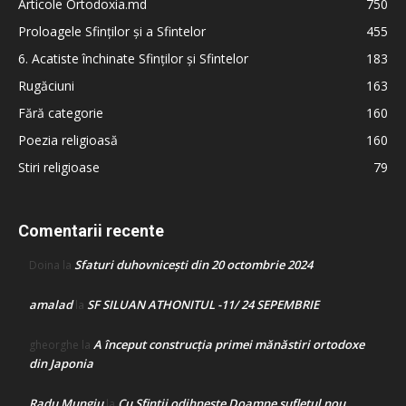
Articole Ortodoxia.md
750
Proloagele Sfinților și a Sfintelor
455
6. Acatiste închinate Sfinților și Sfintelor
183
Rugăciuni
163
Fără categorie
160
Poezia religioasă
160
Stiri religioase
79
Comentarii recente
Sfaturi duhovnicești din 20 octombrie 2024
Doina
la
amalad
SF SILUAN ATHONITUL -11/ 24 SEPEMBRIE
la
A început construcţia primei mănăstiri ortodoxe
gheorghe
la
din Japonia
Radu Mungiu
Cu Sfinții odihnește Doamne sufletul nou
la