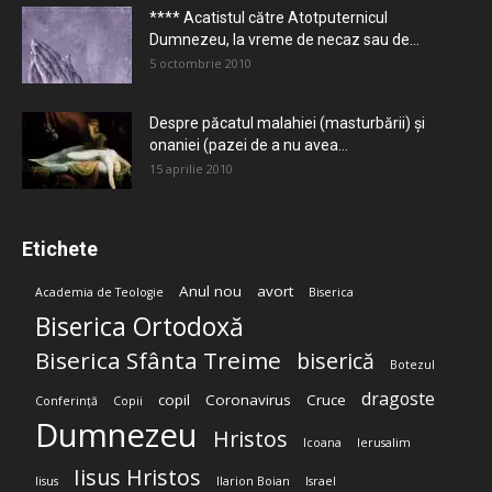
**** Acatistul către Atotputernicul
Dumnezeu, la vreme de necaz sau de...
5 octombrie 2010
Despre păcatul malahiei (masturbării) şi
onaniei (pazei de a nu avea...
15 aprilie 2010
Etichete
Anul nou
avort
Academia de Teologie
Biserica
Biserica Ortodoxă
Biserica Sfânta Treime
biserică
Botezul
dragoste
copil
Coronavirus
Cruce
Conferință
Copii
Dumnezeu
Hristos
Icoana
Ierusalim
Iisus Hristos
Iisus
Ilarion Boian
Israel