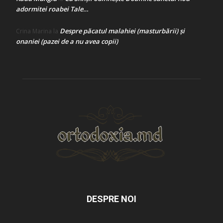
adormitei roabei Tale…
Despre păcatul malahiei (masturbării) şi
Crina Marina
la
onaniei (pazei de a nu avea copii)
DESPRE NOI