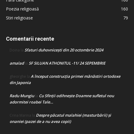
Poezia religioasă
160
Stiri religioase
79
Comentarii recente
Sfaturi duhovnicești din 20 octombrie 2024
Doina
la
amalad
SF SILUAN ATHONITUL -11/ 24 SEPEMBRIE
la
A început construcţia primei mănăstiri ortodoxe
gheorghe
la
din Japonia
Radu Mungiu
Cu Sfinții odihnește Doamne sufletul nou
la
adormitei roabei Tale…
Despre păcatul malahiei (masturbării) şi
Crina Marina
la
onaniei (pazei de a nu avea copii)