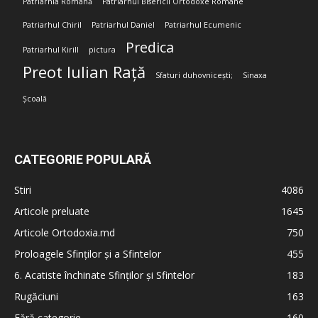
Patriarhia Română
Patriarhul Bisericii Ortodoxe Române
Patriarhul Chiril
Patriarhul Daniel
Patriarhul Ecumenic
Predica
Patriarhul Kirill
pictura
Preot Iulian Rață
Sfaturi duhovnicești;
Sinaxa
Școală
CATEGORIE POPULARĂ
Stiri
4086
Articole preluate
1645
Articole Ortodoxia.md
750
Proloagele Sfinților și a Sfintelor
455
6. Acatiste închinate Sfinților și Sfintelor
183
Rugăciuni
163
Fără categorie
160