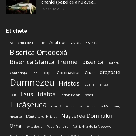
onaniei (pazei de a nu avea...
15 aprilie 2010
Etichete
Anul nou
avort
Academia de Teologie
Biserica
Biserica Ortodoxă
Biserica Sfânta Treime
biserică
Botezul
dragoste
copil
Coronavirus
Cruce
Conferință
Copii
Dumnezeu
Hristos
Icoana
Ierusalim
Iisus Hristos
Iisus
Ilarion Boian
Israel
Lucășeuca
mamă
Mitropolia
Mitropolia Moldovei;
Nașterea Domnului
moarte
Mântuitorul Hristos
Orhei
ortodoxia
Papa Francisc
Patriarhia de la Moscova