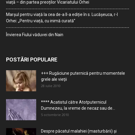
viață – din partea preoților Vicariatului Orhei
Marșul pentru viață la cea de-a II-a ediție în s. Lucășeuca, r-l
Orhei: „Pentru viață, cu inimă curată”
Învierea Fiului văduvei din Nain
POSTĂRI POPULARE
+++ Rugăciune puternică pentru momentele
grele ale vieţii
28 iulie 2010
**** Acatistul către Atotputernicul
Dumnezeu, la vreme de necaz sau de...
5 octombrie 2010
Despre păcatul malahiei (masturbării) şi