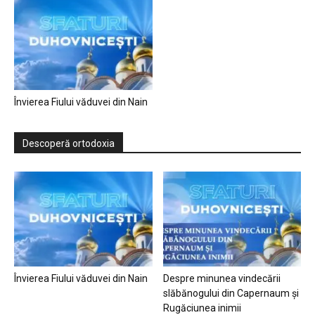
Învierea Fiului văduvei din Nain
Descoperă ortodoxia
Învierea Fiului văduvei din Nain
Despre minunea vindecării
slăbănogului din Capernaum și
Rugăciunea inimii