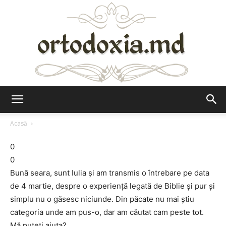
Ortodoxia.md
Acasă
0
0
Bună seara, sunt Iulia şi am transmis o întrebare pe data
de 4 martie, despre o experienţă legată de Biblie şi pur şi
simplu nu o găsesc niciunde. Din păcate nu mai ştiu
categoria unde am pus-o, dar am căutat cam peste tot.
Mă puteţi ajuta?