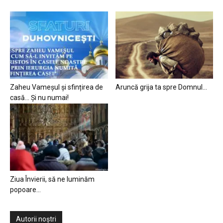
Zaheu Vameșul și sfințirea de
Aruncă grija ta spre Domnul…
casă… Și nu numai!
Ziua Învierii, să ne luminăm
popoare…
Autorii noștri