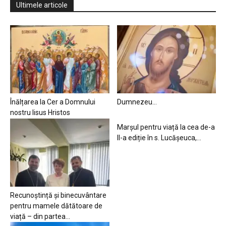
Ultimele articole
Înălțarea la Cer a Domnului
Dumnezeu…
nostru Iisus Hristos
Marșul pentru viață la cea de-a
II-a ediție în s. Lucășeuca,...
Recunoștință și binecuvântare
pentru mamele dătătoare de
viață – din partea...