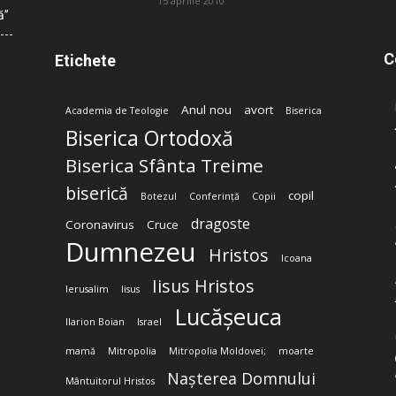
15 aprilie 2010
ă”
C
Etichete
Anul nou
avort
Academia de Teologie
Biserica
Biserica Ortodoxă
Biserica Sfânta Treime
biserică
copil
Botezul
Conferință
Copii
dragoste
Coronavirus
Cruce
Dumnezeu
Hristos
Icoana
Iisus Hristos
Ierusalim
Iisus
Lucășeuca
Ilarion Boian
Israel
mamă
Mitropolia
Mitropolia Moldovei;
moarte
Nașterea Domnului
Mântuitorul Hristos