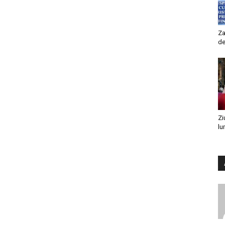
Za
de
Zi
lu