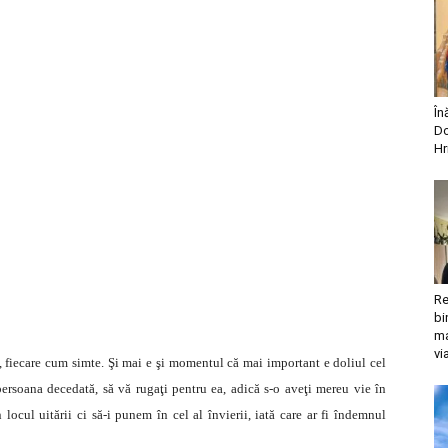
În
Do
Hr
Re
bi
ma
vi
ui, fiecare cum simte. Şi mai e şi momentul că mai important e doliul cel
 persoana decedată, să vă rugaţi pentru ea, adică s-o aveţi mereu vie în
 locul uitării ci să-i punem în cel al învierii, iată care ar fi îndemnul