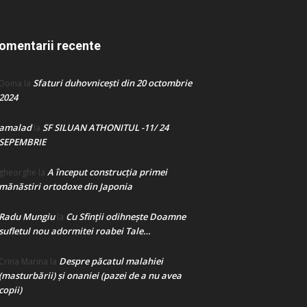
omentarii recente
Sfaturi duhovnicești din 20 octombrie
Doina
la
2024
amalad
SF SILUAN ATHONITUL -11/ 24
la
SEPEMBRIE
A început construcţia primei
gheorghe
la
mănăstiri ortodoxe din Japonia
Radu Mungiu
Cu Sfinții odihnește Doamne
la
sufletul nou adormitei roabei Tale…
Despre păcatul malahiei
Crina Marina
la
(masturbării) şi onaniei (pazei de a nu avea
copii)