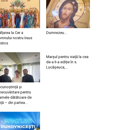
ălțarea la Cer a
Dumnezeu…
mnului nostru Iisus
istos
Marșul pentru viață la cea
de-a II-a ediție în s.
Lucășeuca,...
cunoștință și
necuvântare pentru
mele dătătoare de
ață – din partea...