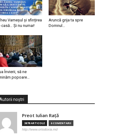
heu Vameșul și sfințirea
Aruncă grija ta spre
 casă… Și nu numai!
Domnul…
ua Învierii, să ne
minăm popoare…
Autorii noștri
Preot Iulian Raţă
3878 ARTICOLE
6 COMENTARII
http://www.ortodoxia.md