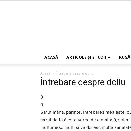
ACASĂ
ARTICOLE ŞI STUDII
RUGĂ
Acasă
Întrebare despre doliu
Întrebare despre doliu
0
0
Sărut mâna, părinte. Întrebarea mea este: du
cazul de faţă este vorba de o matuşă, soţia 
mulţumesc mult, şi vă doresc multă sănătate