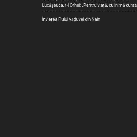
Lucășeuca, r-l Orhei: „Pentru viață, cu inimă curat
Învierea Fiului văduvei din Nain