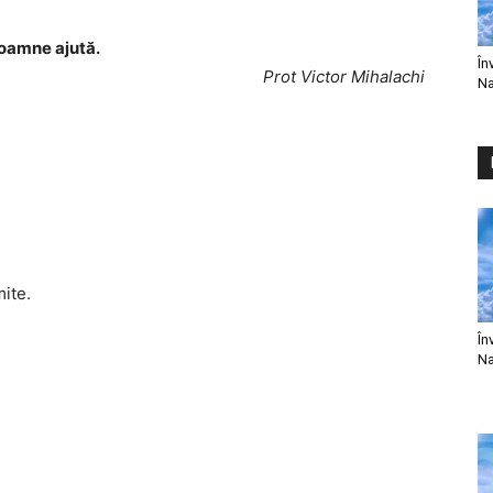
oamne ajută.
În
Prot Victor Mihalachi
Na
mite.
În
Na