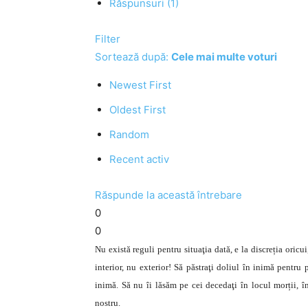
Răspunsuri (1)
Filter
Sortează după:
Cele mai multe voturi
Newest First
Oldest First
Random
Recent activ
Răspunde la această întrebare
0
0
Nu există reguli pentru situaţia dată, e la discreția oric
interior, nu exterior! Să păstraţi doliul în inimă pentru
inimă. Să nu îi lăsăm pe cei decedaţi în locul morții, în
nostru.