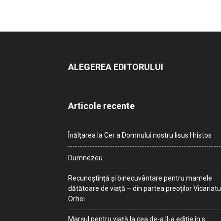
ALEGEREA EDITORULUI
Articole recente
Înălțarea la Cer a Domnului nostru Iisus Hristos
Dumnezeu…
Recunoștință și binecuvântare pentru mamele
dătătoare de viață – din partea preoților Vicariatu
Orhei
Marșul pentru viață la cea de-a II-a ediție în s.