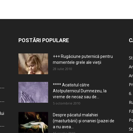
POSTĂRI POPULARE
C
+++ Rugăciune puternică pentru
St
momentele grele ale vieţii
Ar
28 iulie 2010
Ar
Pr
**** Acatistul către
Atotputernicul Dumnezeu, la
6.
vreme de necaz sau de...
Ru
5 octombrie 2010
Fă
lui
Despre păcatul malahiei
Po
(masturbării) şi onaniei (pazei de
a nu avea...
St