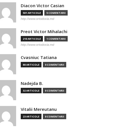
Diacon Victor Casian
581 ARTICOLE
5 COMENTARII
http://www.ortodoxia.md
Preot Victor Mihalachi
210 ARTICOLE
1 COMENTARII
http://www.ortodoxia.md
Cvasniuc Tatiana
88 ARTICOLE
0 COMENTARII
Nadejda B.
32 ARTICOLE
0 COMENTARII
Vitalii Mereutanu
23 ARTICOLE
0 COMENTARII