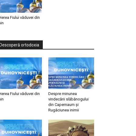
vierea Fiului văduvei din
in
Descoperă ortodoxia
vierea Fiului văduvei din
Despre minunea
in
vindecării slăbănogului
din Capernaum și
Rugăciunea inimii