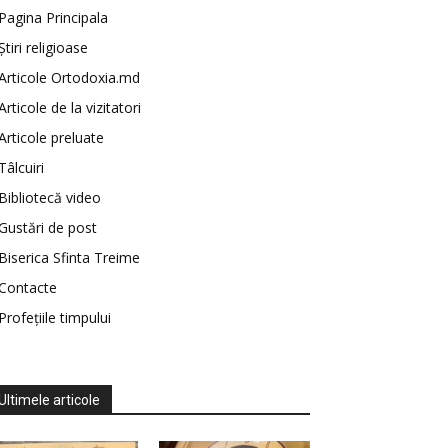
Pagina Principala
Știri religioase
Articole Ortodoxia.md
Articole de la vizitatori
Articole preluate
Tâlcuiri
Bibliotecă video
Gustări de post
Biserica Sfinta Treime
Contacte
Profețiile timpului
Ultimele articole