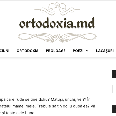
CIUNI
ORTODOXIA
PROLOAGE
POEZII
LĂCAŞURI
Ortodoxia.md
pă care rude se ţine doliu? Mătuşi, unchi, veri? În
fratelui mamei mele. Trebuie să ţin doliu după ea? Vă
 şi toate cele bune!