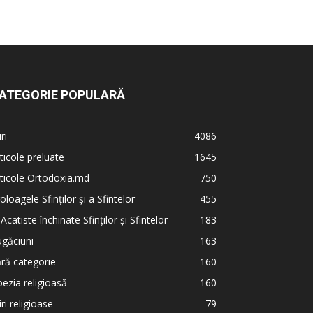
ATEGORIE POPULARĂ
iri
4086
ticole preluate
1645
ticole Ortodoxia.md
750
oloagele Sfinților și a Sfintelor
455
 Acatiste închinate Sfinților și Sfintelor
183
găciuni
163
ră categorie
160
ezia religioasă
160
iri religioase
79