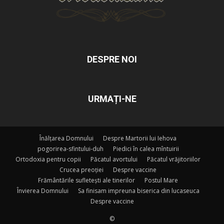
DESPRE NOI
URMAȚI-NE
Înălțarea Domnului
Despre Martorii lui Iehova
pogorirea-sfintului-duh
Piedici în calea mîntuirii
Ortodoxia pentru copii
Păcatul avortului
Păcatul vrăjitoriilor
Crucea preoției
Despre vaccine
Frământările sufletești ale tinerilor
Postul Mare
Învierea Domnului
Sa finisam impreuna biserica din lucaseuca
Despre vaccine
©