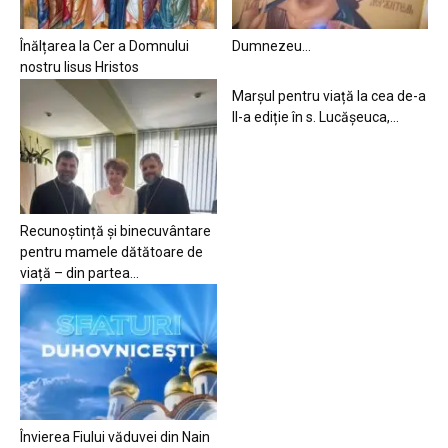
Înălțarea la Cer a Domnului
Dumnezeu…
nostru Iisus Hristos
Marșul pentru viață la cea de-a
II-a ediție în s. Lucășeuca,...
Recunoștință și binecuvântare
pentru mamele dătătoare de
viață – din partea...
Învierea Fiului văduvei din Nain