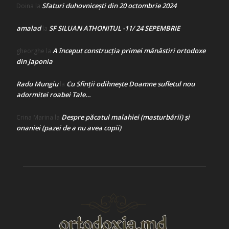
Sfaturi duhovnicești din 20 octombrie 2024
Doina
la
amalad
SF SILUAN ATHONITUL -11/ 24 SEPEMBRIE
la
A început construcţia primei mănăstiri ortodoxe
gheorghe
la
din Japonia
Radu Mungiu
Cu Sfinții odihnește Doamne sufletul nou
la
adormitei roabei Tale…
Despre păcatul malahiei (masturbării) şi
Crina Marina
la
onaniei (pazei de a nu avea copii)