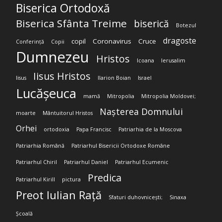
Biserica Ortodoxă
Biserica Sfânta Treime
biserică
Botezul
dragoste
copil
Coronavirus
Cruce
Conferință
Copii
Dumnezeu
Hristos
Icoana
Ierusalim
Iisus Hristos
Iisus
Ilarion Boian
Israel
Lucășeuca
mamă
Mitropolia
Mitropolia Moldovei;
Nașterea Domnului
moarte
Mântuitorul Hristos
Orhei
ortodoxia
Papa Francisc
Patriarhia de la Moscova
Patriarhia Română
Patriarhul Bisericii Ortodoxe Române
Patriarhul Chiril
Patriarhul Daniel
Patriarhul Ecumenic
Predica
Patriarhul Kirill
pictura
Preot Iulian Rață
Sfaturi duhovnicești;
Sinaxa
Școală