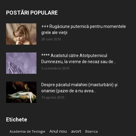
POSTĂRI POPULARE
+++ Rugăciune puternică pentru momentele
grele ale vieţii
28 iulie 2010
**** Acatistul către Atotputernicul
Dumnezeu, la vreme de necaz sau de...
5 octombrie 2010
Despre păcatul malahiei (masturbării) şi
onaniei (pazei de a nu avea...
15 aprilie 2010
Etichete
Anul nou
avort
Academia de Teologie
Biserica