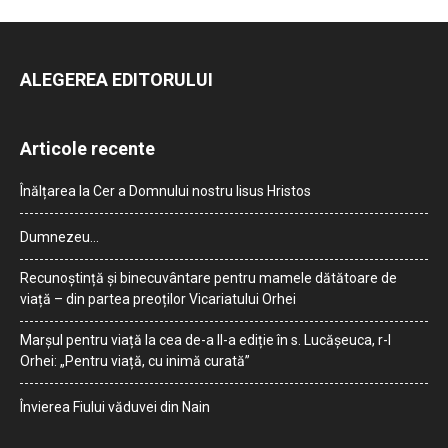
ALEGEREA EDITORULUI
Articole recente
Înălțarea la Cer a Domnului nostru Iisus Hristos
Dumnezeu…
Recunoștință și binecuvântare pentru mamele dătătoare de
viață – din partea preoților Vicariatului Orhei
Marșul pentru viață la cea de-a II-a ediție în s. Lucășeuca, r-l
Orhei: „Pentru viață, cu inimă curată”
Învierea Fiului văduvei din Nain