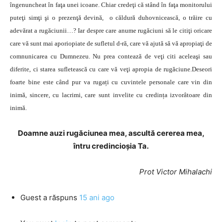
îngenuncheat în faţa unei icoane. Chiar credeţi că stând în faţa monitorului
puteţi simţi şi o prezenţă devină, o căldură duhovnicească, o trăire cu
adevărat a rugăciunii…? Iar despre care anume rugăciuni să le citiţi oricare
care vă sunt mai aporiopiate de sufletul d-ră, care vă ajută să vă apropiaţi de
comnunicarea cu Dumnezeu. Nu prea contează de veţi citi aceleaşi sau
diferite, ci starea sufletească cu care vă veţi apropia de rugăciune.Deseori
foarte bine este când pur va rugați cu cuvintele personale care vin din
inimă, sincere, cu lacrimi, care sunt invelite cu credința izvorâtoare din
inimă.
Doamne auzi rugăciunea mea, ascultă cererea mea,
întru credincioșia Ta.
Prot Victor Mihalachi
Guest
a răspuns
15 ani ago