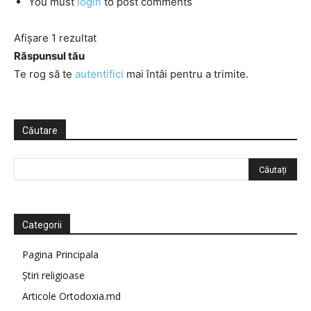
You must
login
to post comments
Afișare 1 rezultat
Răspunsul tău
Te rog să te
autentifici
mai întâi pentru a trimite.
Căutare
Categorii
Pagina Principala
Știri religioase
Articole Ortodoxia.md