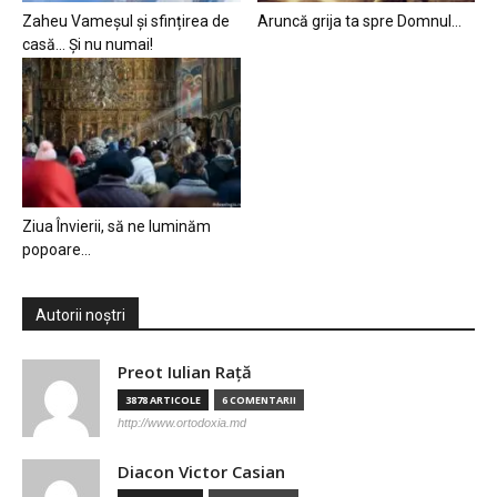
Zaheu Vameșul și sfințirea de
Aruncă grija ta spre Domnul…
casă… Și nu numai!
Ziua Învierii, să ne luminăm
popoare…
Autorii noștri
Preot Iulian Raţă
3878 ARTICOLE
6 COMENTARII
http://www.ortodoxia.md
Diacon Victor Casian