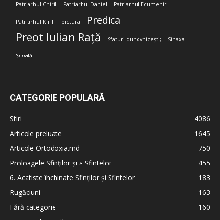
Patriarhul Chiril
Patriarhul Daniel
Patriarhul Ecumenic
Predica
Patriarhul Kirill
pictura
Preot Iulian Rață
Sfaturi duhovnicești;
Sinaxa
Școală
CATEGORIE POPULARĂ
Stiri
4086
Articole preluate
1645
Articole Ortodoxia.md
750
Proloagele Sfinților și a Sfintelor
455
6. Acatiste închinate Sfinților și Sfintelor
183
Rugăciuni
163
Fără categorie
160