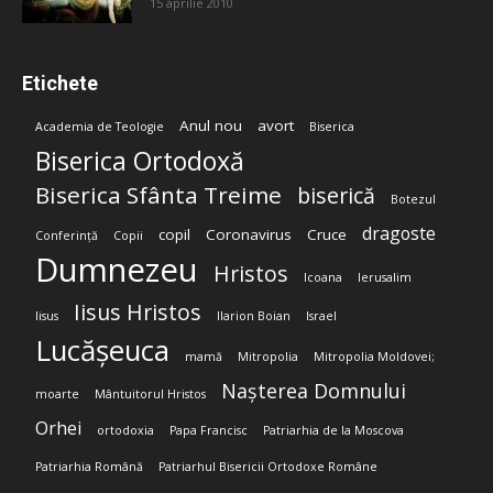
15 aprilie 2010
Etichete
Anul nou
avort
Academia de Teologie
Biserica
Biserica Ortodoxă
Biserica Sfânta Treime
biserică
Botezul
dragoste
copil
Coronavirus
Cruce
Conferință
Copii
Dumnezeu
Hristos
Icoana
Ierusalim
Iisus Hristos
Iisus
Ilarion Boian
Israel
Lucășeuca
mamă
Mitropolia
Mitropolia Moldovei;
Nașterea Domnului
moarte
Mântuitorul Hristos
Orhei
ortodoxia
Papa Francisc
Patriarhia de la Moscova
Patriarhia Română
Patriarhul Bisericii Ortodoxe Române