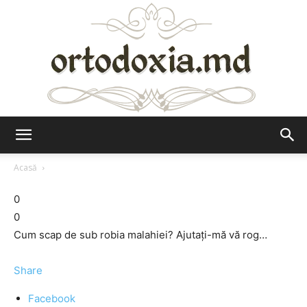
Ortodoxia.md
Acasă
0
0
Cum scap de sub robia malahiei? Ajutaţi-mă vă rog…
Share
Facebook