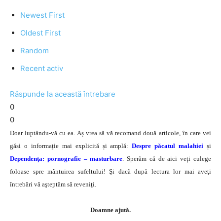
Newest First
Oldest First
Random
Recent activ
Răspunde la această întrebare
0
0
Doar luptându-vă cu ea. Aș vrea să vă recomand două articole, în care vei
găsi o informație mai explicită și amplă:
Despre păcatul malahiei
și
Dependenţa: pornografie – masturbare
. Sperăm că de aici veți culege
foloase spre mântuirea sufeltului! Şi dacă după lectura lor mai aveţi
întrebări vă aşteptăm să reveniţi.
Doamne ajută.