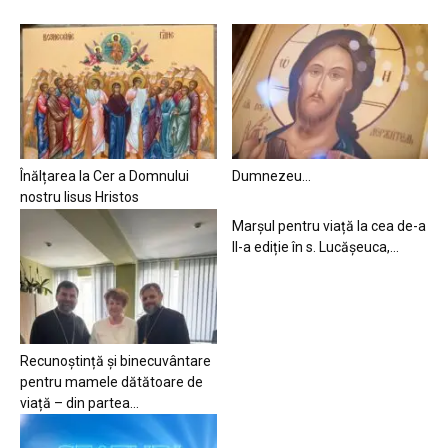
Înălțarea la Cer a Domnului
Dumnezeu…
nostru Iisus Hristos
Marșul pentru viață la cea de-a
II-a ediție în s. Lucășeuca,...
Recunoștință și binecuvântare
pentru mamele dătătoare de
viață – din partea...