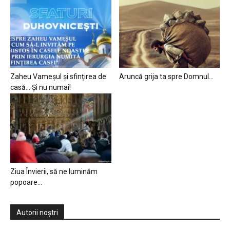
Zaheu Vameșul și sfințirea de
Aruncă grija ta spre Domnul…
casă… Și nu numai!
Ziua Învierii, să ne luminăm
popoare…
Autorii noștri