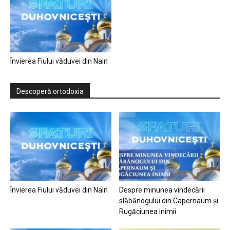
Învierea Fiului văduvei din Nain
Descoperă ortodoxia
Învierea Fiului văduvei din Nain
Despre minunea vindecării
slăbănogului din Capernaum și
Rugăciunea inimii