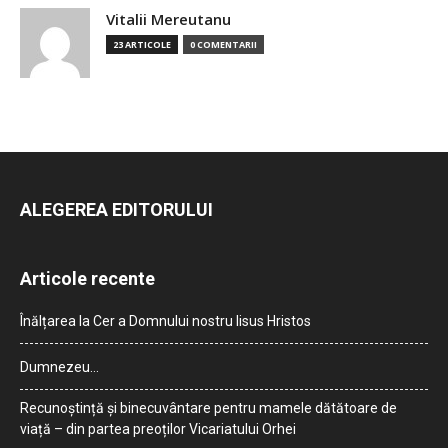
Vitalii Mereutanu
23 ARTICOLE
0 COMENTARII
ALEGEREA EDITORULUI
Articole recente
Înălțarea la Cer a Domnului nostru Iisus Hristos
Dumnezeu…
Recunoștință și binecuvântare pentru mamele dătătoare de
viață – din partea preoților Vicariatului Orhei