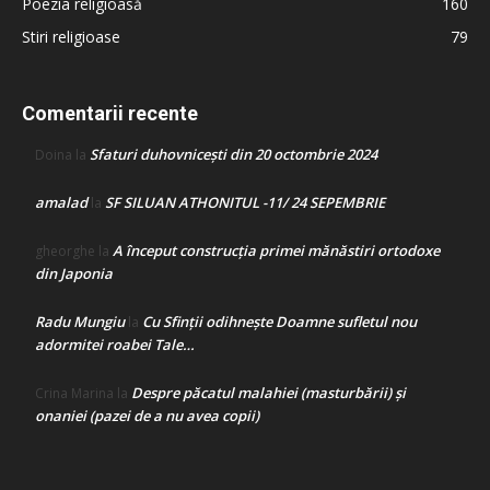
Poezia religioasă
160
Stiri religioase
79
Comentarii recente
Sfaturi duhovnicești din 20 octombrie 2024
Doina
la
amalad
SF SILUAN ATHONITUL -11/ 24 SEPEMBRIE
la
A început construcţia primei mănăstiri ortodoxe
gheorghe
la
din Japonia
Radu Mungiu
Cu Sfinții odihnește Doamne sufletul nou
la
adormitei roabei Tale…
Despre păcatul malahiei (masturbării) şi
Crina Marina
la
onaniei (pazei de a nu avea copii)