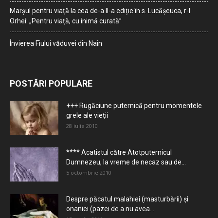
Marșul pentru viață la cea de-a II-a ediție în s. Lucășeuca, r-l
Orhei: „Pentru viață, cu inimă curată”
Învierea Fiului văduvei din Nain
POSTĂRI POPULARE
+++ Rugăciune puternică pentru momentele
grele ale vieţii
28 iulie 2010
**** Acatistul către Atotputernicul
Dumnezeu, la vreme de necaz sau de...
5 octombrie 2010
Despre păcatul malahiei (masturbării) şi
onaniei (pazei de a nu avea...