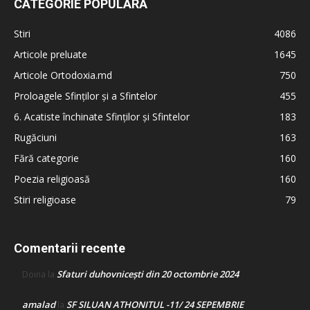
CATEGORIE POPULARĂ
Stiri
4086
Articole preluate
1645
Articole Ortodoxia.md
750
Proloagele Sfinților și a Sfintelor
455
6. Acatiste închinate Sfinților și Sfintelor
183
Rugăciuni
163
Fără categorie
160
Poezia religioasă
160
Stiri religioase
79
Comentarii recente
Sfaturi duhovnicești din 20 octombrie 2024
Doina
la
amalad
SF SILUAN ATHONITUL -11/ 24 SEPEMBRIE
la