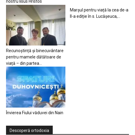
nostru Iisus Hristos
Marșul pentru viață la cea de-a
II-a ediție în s. Lucășeuca,...
Recunoștință și binecuvântare
pentru mamele dătătoare de
viață – din partea...
Învierea Fiului văduvei din Nain
Descoperă ortodoxia