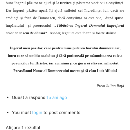
bune îngerul păzitor ne ajută şi la trezirea şi păstrarea vocii vii a coştiinţei.
Dar Îngerul păzitor apară îţi ajută sufletul cel încredinţat lui, dacă are
credinţă şi
frică de Dumnezeu
, dacă conştiinţa sa este vie, după spusa
împăratului şi proorocului:
„Tăbărâ-va îngerul Domnului împrejurul
celor ce se tem de dânsul“
. Așadar, legătura este foarte și foarte strânsă!
Îngerul meu păzitor, cere pentru mine puterea harului dumnezeiesc,
întru care să umblu neabătut şi fără poticneală pe mântuitoarea cale a
poruncilor lui Hristos, iar cu inima şi cu gura să slăvesc neîncetat
Preasfântul Nume al Dumnezeului nostru şi să cânt Lui: Aliluia!
Preot Iulian Rață
Guest
a răspuns
15 ani ago
You must
login
to post comments
Afișare 1 rezultat