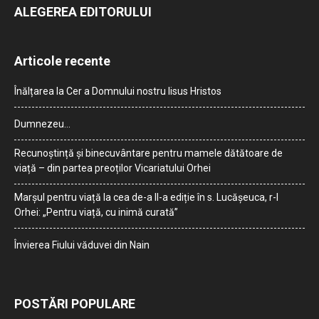
ALEGEREA EDITORULUI
Articole recente
Înălțarea la Cer a Domnului nostru Iisus Hristos
Dumnezeu…
Recunoștință și binecuvântare pentru mamele dătătoare de
viață – din partea preoților Vicariatului Orhei
Marșul pentru viață la cea de-a II-a ediție în s. Lucășeuca, r-l
Orhei: „Pentru viață, cu inimă curată”
Învierea Fiului văduvei din Nain
POSTĂRI POPULARE