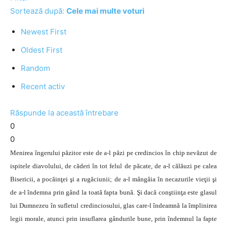
Sortează după:
Cele mai multe voturi
Newest First
Oldest First
Random
Recent activ
Răspunde la această întrebare
0
0
Menirea îngerului păzitor este de a-l păzi pe credincios în chip nevăzut de
ispitele diavolului, de căderi în tot felul de păcate, de a-l călăuzi pe
calea
Bisericii
, a pocăinţei şi a rugăciunii; de a-l
mângâia în necazurile
vieţii şi
de a-l îndemna prin gând la toată fapta bună. Şi dacă conştiinţa este glasul
lui Dumnezeu în sufletul credinciosului, glas care-l îndeamnă la împlinirea
legii morale, atunci prin insuflarea gândurile bune, prin îndemnul la fapte