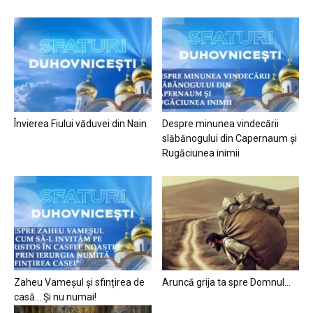
Învierea Fiului văduvei din Nain
Despre minunea vindecării
slăbănogului din Capernaum și
Rugăciunea inimii
Zaheu Vameșul și sfințirea de
Aruncă grija ta spre Domnul…
casă… Și nu numai!