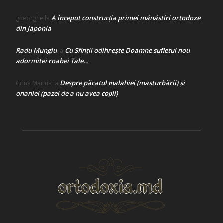
A început construcţia primei mănăstiri ortodoxe
gheorghe
la
din Japonia
Radu Mungiu
Cu Sfinții odihnește Doamne sufletul nou
la
adormitei roabei Tale…
Despre păcatul malahiei (masturbării) şi
Crina Marina
la
onaniei (pazei de a nu avea copii)