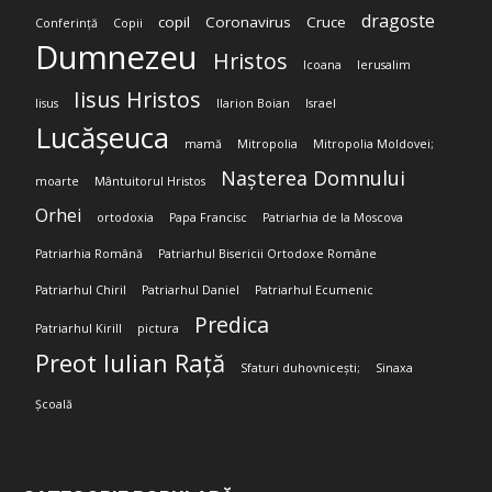
dragoste
copil
Coronavirus
Cruce
Conferință
Copii
Dumnezeu
Hristos
Icoana
Ierusalim
Iisus Hristos
Iisus
Ilarion Boian
Israel
Lucășeuca
mamă
Mitropolia
Mitropolia Moldovei;
Nașterea Domnului
moarte
Mântuitorul Hristos
Orhei
ortodoxia
Papa Francisc
Patriarhia de la Moscova
Patriarhia Română
Patriarhul Bisericii Ortodoxe Române
Patriarhul Chiril
Patriarhul Daniel
Patriarhul Ecumenic
Predica
Patriarhul Kirill
pictura
Preot Iulian Rață
Sfaturi duhovnicești;
Sinaxa
Școală