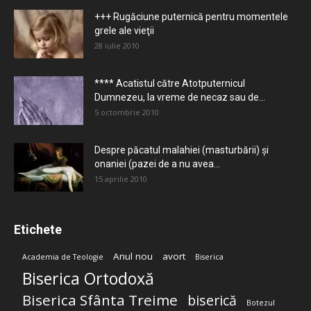
+++ Rugăciune puternică pentru momentele
grele ale vieţii
28 iulie 2010
**** Acatistul către Atotputernicul
Dumnezeu, la vreme de necaz sau de...
5 octombrie 2010
Despre păcatul malahiei (masturbării) şi
onaniei (pazei de a nu avea...
15 aprilie 2010
Etichete
Anul nou
avort
Academia de Teologie
Biserica
Biserica Ortodoxă
Biserica Sfânta Treime
biserică
Botezul