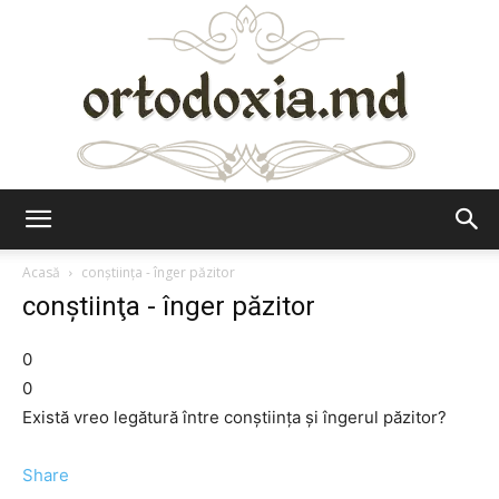
Ortodoxia.md
Acasă
conştiinţa - înger păzitor
conştiinţa - înger păzitor
0
0
Există vreo legătură între conştiinţa şi îngerul păzitor?
Share