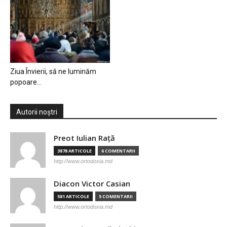
Ziua Învierii, să ne luminăm
popoare…
Autorii noștri
Preot Iulian Raţă
3878 ARTICOLE
6 COMENTARII
http://www.ortodoxia.md
Diacon Victor Casian
581 ARTICOLE
5 COMENTARII
http://www.ortodoxia.md