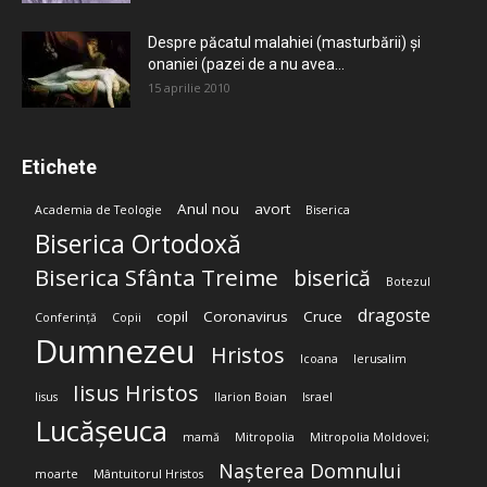
Despre păcatul malahiei (masturbării) şi
onaniei (pazei de a nu avea...
15 aprilie 2010
Etichete
Anul nou
avort
Academia de Teologie
Biserica
Biserica Ortodoxă
Biserica Sfânta Treime
biserică
Botezul
dragoste
copil
Coronavirus
Cruce
Conferință
Copii
Dumnezeu
Hristos
Icoana
Ierusalim
Iisus Hristos
Iisus
Ilarion Boian
Israel
Lucășeuca
mamă
Mitropolia
Mitropolia Moldovei;
Nașterea Domnului
moarte
Mântuitorul Hristos