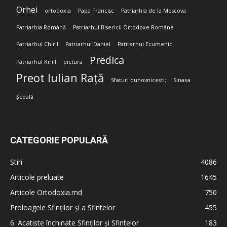
Orhei
ortodoxia
Papa Francisc
Patriarhia de la Moscova
Patriarhia Română
Patriarhul Bisericii Ortodoxe Române
Patriarhul Chiril
Patriarhul Daniel
Patriarhul Ecumenic
Predica
Patriarhul Kirill
pictura
Preot Iulian Rață
Sfaturi duhovnicești;
Sinaxa
Școală
CATEGORIE POPULARĂ
Stiri
4086
Articole preluate
1645
Articole Ortodoxia.md
750
Proloagele Sfinților și a Sfintelor
455
6. Acatiste închinate Sfinților și Sfintelor
183