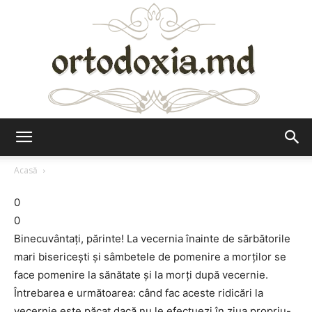
Ortodoxia.md
Acasă
0
0
Binecuvântaţi, părinte! La vecernia înainte de sărbătorile
mari bisericeşti şi sâmbetele de pomenire a morţilor se
face pomenire la sănătate şi la morţi după vecernie.
Întrebarea e următoarea: când fac aceste ridicări la
vecernie este păcat dacă nu le efectuezi în ziua propriu-