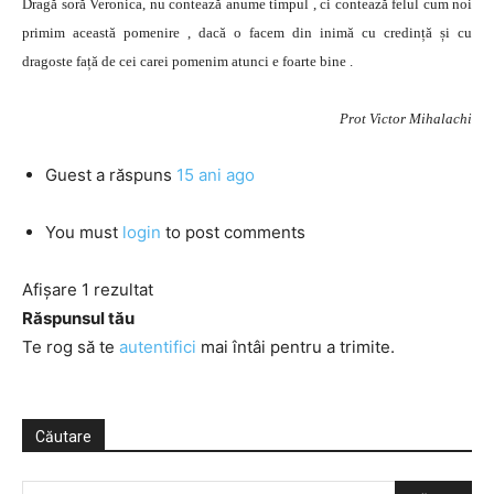
Dragă soră Veronica, nu contează anume timpul , ci contează felul cum noi
primim această pomenire , dacă o facem din inimă cu credință și cu
dragoste față de cei carei pomenim atunci e foarte bine .
Prot Victor Mihalachi
Guest
a răspuns
15 ani ago
You must
login
to post comments
Afișare 1 rezultat
Răspunsul tău
Te rog să te
autentifici
mai întâi pentru a trimite.
Căutare