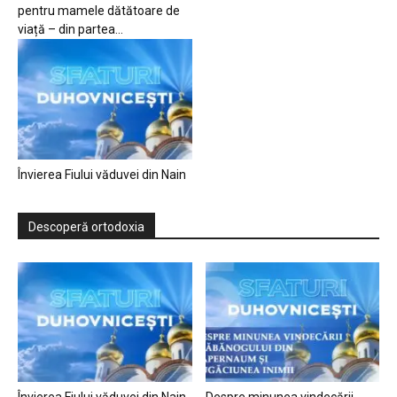
pentru mamele dătătoare de
viață – din partea...
Învierea Fiului văduvei din Nain
Descoperă ortodoxia
Învierea Fiului văduvei din Nain
Despre minunea vindecării