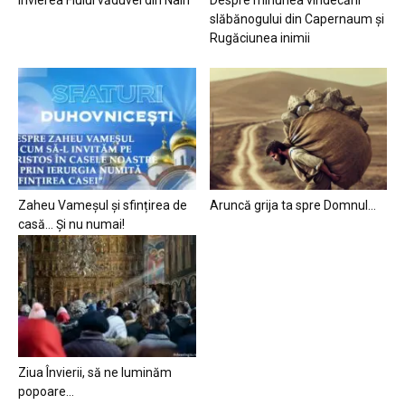
slăbănogului din Capernaum și
Rugăciunea inimii
Zaheu Vameșul și sfințirea de
Aruncă grija ta spre Domnul…
casă… Și nu numai!
Ziua Învierii, să ne luminăm
popoare…