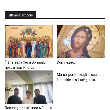
Ultimele articole
Înălțarea la Cer a Domnului
Dumnezeu…
nostru Iisus Hristos
Marșul pentru viață la cea de-a
II-a ediție în s. Lucășeuca,...
Recunoștință și binecuvântare