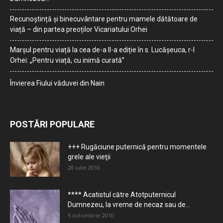
Recunoștință și binecuvântare pentru mamele dătătoare de
viață – din partea preoților Vicariatului Orhei
Marșul pentru viață la cea de-a II-a ediție în s. Lucășeuca, r-l
Orhei: „Pentru viață, cu inimă curată”
Învierea Fiului văduvei din Nain
POSTĂRI POPULARE
+++ Rugăciune puternică pentru momentele
grele ale vieţii
28 iulie 2010
**** Acatistul către Atotputernicul
Dumnezeu, la vreme de necaz sau de...
5 octombrie 2010