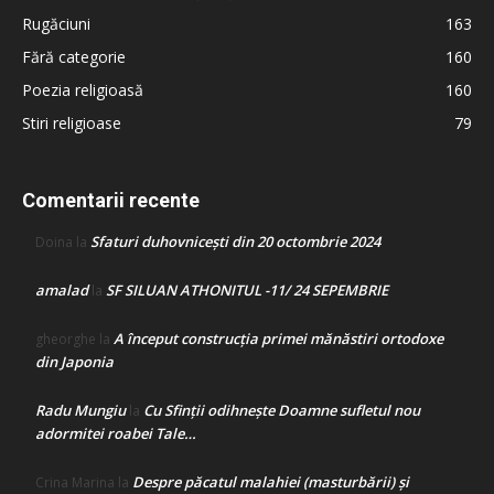
Rugăciuni
163
Fără categorie
160
Poezia religioasă
160
Stiri religioase
79
Comentarii recente
Sfaturi duhovnicești din 20 octombrie 2024
Doina
la
amalad
SF SILUAN ATHONITUL -11/ 24 SEPEMBRIE
la
A început construcţia primei mănăstiri ortodoxe
gheorghe
la
din Japonia
Radu Mungiu
Cu Sfinții odihnește Doamne sufletul nou
la
adormitei roabei Tale…
Despre păcatul malahiei (masturbării) şi
Crina Marina
la