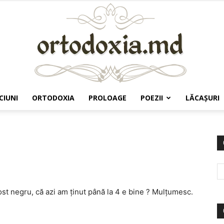
CIUNI
ORTODOXIA
PROLOAGE
POEZII
LĂCAŞURI
Ortodoxia.md
ost negru, că azi am ţinut până la 4 e bine ? Mulţumesc.