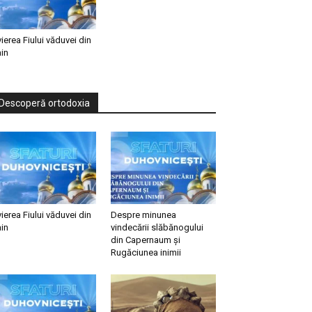
vierea Fiului văduvei din
in
Descoperă ortodoxia
vierea Fiului văduvei din
Despre minunea
in
vindecării slăbănogului
din Capernaum și
Rugăciunea inimii