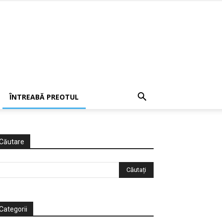
ÎNTREABĂ PREOTUL
Căutare
Categorii