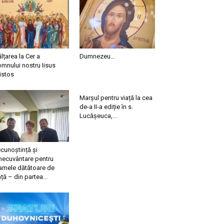
ălțarea la Cer a
Dumnezeu…
mnului nostru Iisus
istos
Marșul pentru viață la cea
de-a II-a ediție în s.
Lucășeuca,...
cunoștință și
necuvântare pentru
mele dătătoare de
ață – din partea...