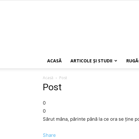
ACASĂ
ARTICOLE ŞI STUDII
RUGĂ
Acasă
Post
Post
0
0
Sărut mâna, părinte până la ce ora se ţine p
Share