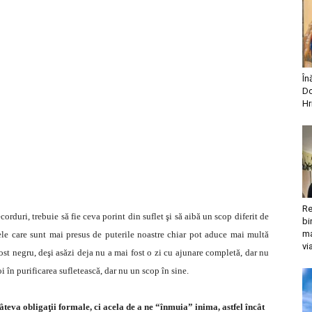
În
Do
Hr
Re
corduri, trebuie să fie ceva porint din suflet şi să aibă un scop diferit de
bi
ma
le care sunt mai presus de puterile noastre chiar pot aduce mai multă
vi
ost negru, deşi asăzi deja nu a mai fost o zi cu ajunare completă, dar nu
i în purificarea sufletească, dar nu un scop în sine.
âteva obligaţii formale, ci acela de a ne “înmuia” inima, astfel încât