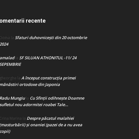
omentarii recente
Sfaturi duhovnicești din 20 octombrie
Doina
la
2024
amalad
SF SILUAN ATHONITUL -11/ 24
la
SEPEMBRIE
A început construcţia primei
gheorghe
la
mănăstiri ortodoxe din Japonia
Radu Mungiu
Cu Sfinții odihnește Doamne
la
sufletul nou adormitei roabei Tale…
Despre păcatul malahiei
Crina Marina
la
(masturbării) şi onaniei (pazei de a nu avea
copii)