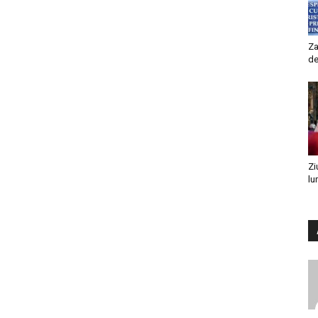
Za
de
Zi
lu