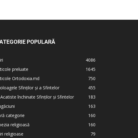
ATEGORIE POPULARĂ
iri
4086
ticole preluate
1645
ticole Ortodoxia.md
750
oloagele Sfinților și a Sfintelor
455
 Acatiste închinate Sfinților și Sfintelor
183
găciuni
163
ră categorie
160
ezia religioasă
160
iri religioase
79