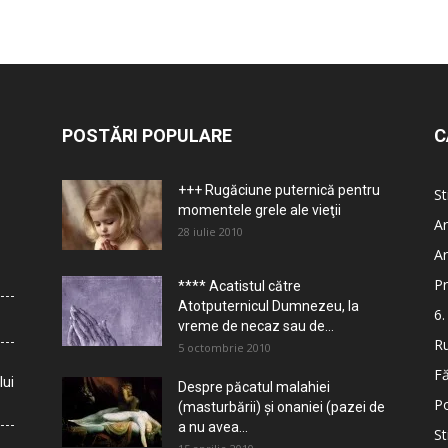
POSTĂRI POPULARE
C
+++ Rugăciune puternică pentru
St
momentele grele ale vieţii
Ar
28 iulie 2010
Ar
Pr
**** Acatistul către
Atotputernicul Dumnezeu, la
6.
vreme de necaz sau de...
Ru
5 octombrie 2010
Fă
lui
Despre păcatul malahiei
Po
(masturbării) şi onaniei (pazei de
a nu avea...
St