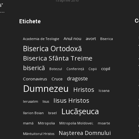
15 aprilie 2010
ă”
C
Etichete
Anul nou
avort
Academia de Teologie
Biserica
Biserica Ortodoxă
Biserica Sfânta Treime
biserică
copil
Botezul
Conferință
Copii
dragoste
Coronavirus
Cruce
Dumnezeu
Hristos
Icoana
Iisus Hristos
Ierusalim
Iisus
Lucășeuca
Ilarion Boian
Israel
mamă
Mitropolia
Mitropolia Moldovei;
moarte
Nașterea Domnului
Mântuitorul Hristos