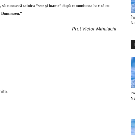
ti, să cunoască tainica “sete şi foame” după comuniunea harică cu
Dumnezeu.”
În
Na
Prot Victor Mihalachi
mite.
În
Na