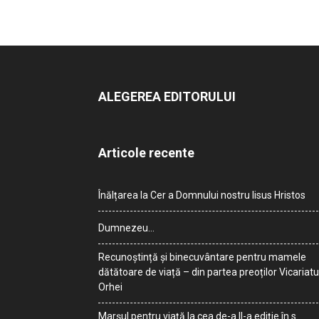
ALEGEREA EDITORULUI
Articole recente
Înălțarea la Cer a Domnului nostru Iisus Hristos
Dumnezeu…
Recunoștință și binecuvântare pentru mamele
dătătoare de viață – din partea preoților Vicariatu
Orhei
Marșul pentru viață la cea de-a II-a ediție în s.