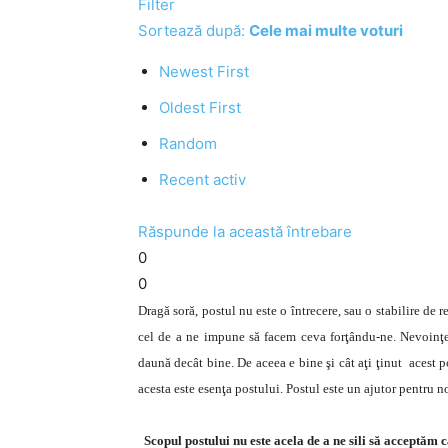
Filter
Sortează după:
Cele mai multe voturi
Newest First
Oldest First
Random
Recent activ
Răspunde la această întrebare
0
0
Dragă soră, postul nu este o întrecere, sau o stabilire de re
cel de a ne impune să facem ceva forţându-ne. Nevoinţe
daună decât bine. De aceea e bine şi cât aţi ţinut acest p
acesta este esenţa postului. Postul este un ajutor pentru no
Scopul postului nu este acela de a ne sili să acceptăm c