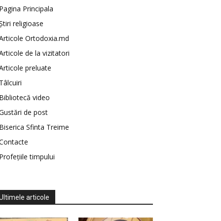
Pagina Principala
Știri religioase
Articole Ortodoxia.md
Articole de la vizitatori
Articole preluate
Tâlcuiri
Bibliotecă video
Gustări de post
Biserica Sfinta Treime
Contacte
Profețiile timpului
Ultimele articole