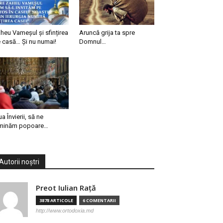
heu Vameșul și sfințirea
Aruncă grija ta spre
 casă… Și nu numai!
Domnul…
ua Învierii, să ne
minăm popoare…
Autorii noștri
Preot Iulian Raţă
3878 ARTICOLE
6 COMENTARII
http://www.ortodoxia.md