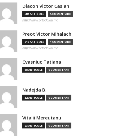
Diacon Victor Casian
581 ARTICOLE
5 COMENTARII
http://www.ortodoxia.md
Preot Victor Mihalachi
210 ARTICOLE
1 COMENTARII
http://www.ortodoxia.md
Cvasniuc Tatiana
88 ARTICOLE
0 COMENTARII
Nadejda B.
32 ARTICOLE
0 COMENTARII
Vitalii Mereutanu
23 ARTICOLE
0 COMENTARII