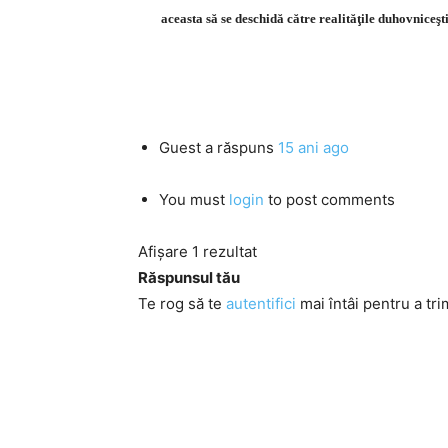
aceasta să se deschidă către realităţile duhovniceş
Guest
a răspuns
15 ani ago
You must
login
to post comments
Afișare 1 rezultat
Răspunsul tău
Te rog să te
autentifici
mai întâi pentru a tri