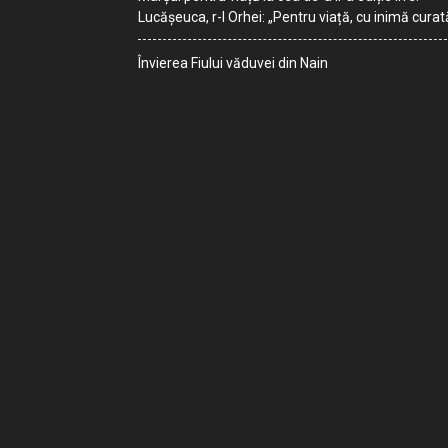
Lucășeuca, r-l Orhei: „Pentru viață, cu inimă curat
Învierea Fiului văduvei din Nain