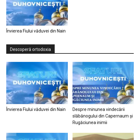
Învierea Fiului văduvei din Nain
Descoperă ortodoxia
Învierea Fiului văduvei din Nain
Despre minunea vindecării
slăbănogului din Capernaum și
Rugăciunea inimii