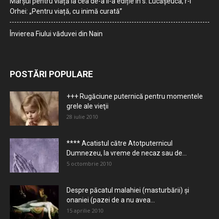
Marșul pentru viață la cea de-a II-a ediție în s. Lucășeuca, r-l
Orhei: „Pentru viață, cu inimă curată”
Învierea Fiului văduvei din Nain
POSTĂRI POPULARE
+++ Rugăciune puternică pentru momentele
grele ale vieţii
28 iulie 2010
**** Acatistul către Atotputernicul
Dumnezeu, la vreme de necaz sau de...
5 octombrie 2010
Despre păcatul malahiei (masturbării) şi
onaniei (pazei de a nu avea...
15 aprilie 2010