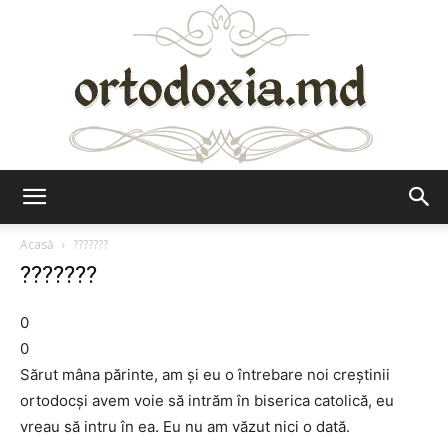
Ortodoxia.md
Acasă
???????
???????
0
0
Sărut mâna părinte, am şi eu o întrebare noi creştinii
ortodocşi avem voie să intrăm în biserica catolică, eu
vreau să intru în ea. Eu nu am văzut nici o dată.