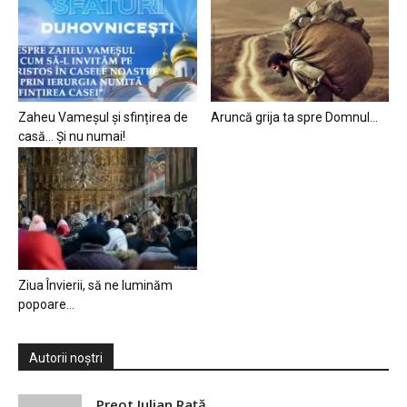
Zaheu Vameșul și sfințirea de
Aruncă grija ta spre Domnul…
casă… Și nu numai!
Ziua Învierii, să ne luminăm
popoare…
Autorii noștri
Preot Iulian Raţă