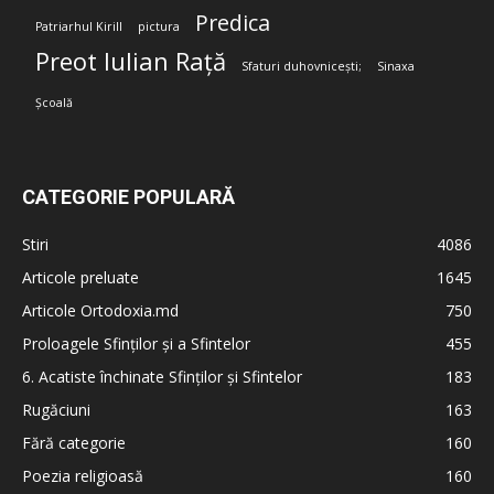
Predica
Patriarhul Kirill
pictura
Preot Iulian Rață
Sfaturi duhovnicești;
Sinaxa
Școală
CATEGORIE POPULARĂ
Stiri
4086
Articole preluate
1645
Articole Ortodoxia.md
750
Proloagele Sfinților și a Sfintelor
455
6. Acatiste închinate Sfinților și Sfintelor
183
Rugăciuni
163
Fără categorie
160
Poezia religioasă
160