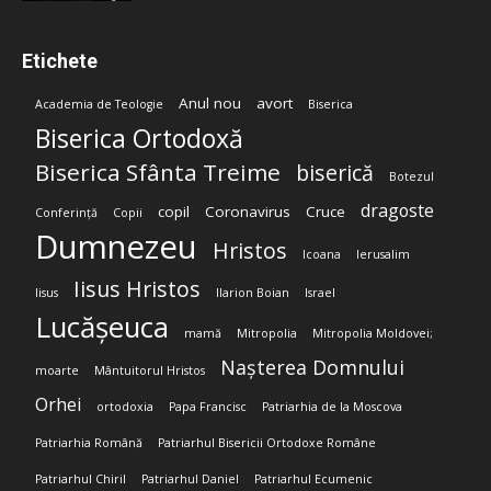
Etichete
Anul nou
avort
Academia de Teologie
Biserica
Biserica Ortodoxă
Biserica Sfânta Treime
biserică
Botezul
dragoste
copil
Coronavirus
Cruce
Conferință
Copii
Dumnezeu
Hristos
Icoana
Ierusalim
Iisus Hristos
Iisus
Ilarion Boian
Israel
Lucășeuca
mamă
Mitropolia
Mitropolia Moldovei;
Nașterea Domnului
moarte
Mântuitorul Hristos
Orhei
ortodoxia
Papa Francisc
Patriarhia de la Moscova
Patriarhia Română
Patriarhul Bisericii Ortodoxe Române
Patriarhul Chiril
Patriarhul Daniel
Patriarhul Ecumenic