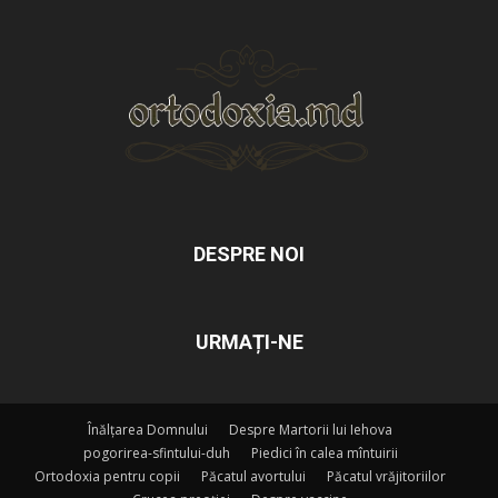
DESPRE NOI
URMAȚI-NE
Înălțarea Domnului
Despre Martorii lui Iehova
pogorirea-sfintului-duh
Piedici în calea mîntuirii
Ortodoxia pentru copii
Păcatul avortului
Păcatul vrăjitoriilor