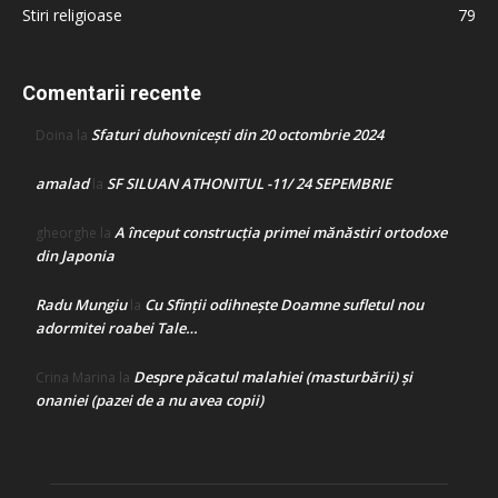
Stiri religioase
79
Comentarii recente
Sfaturi duhovnicești din 20 octombrie 2024
Doina
la
amalad
SF SILUAN ATHONITUL -11/ 24 SEPEMBRIE
la
A început construcţia primei mănăstiri ortodoxe
gheorghe
la
din Japonia
Radu Mungiu
Cu Sfinții odihnește Doamne sufletul nou
la
adormitei roabei Tale…
Despre păcatul malahiei (masturbării) şi
Crina Marina
la
onaniei (pazei de a nu avea copii)