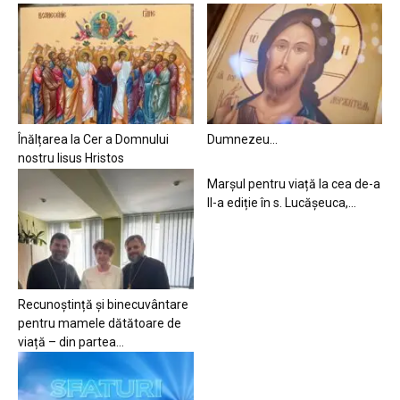
Înălțarea la Cer a Domnului
Dumnezeu…
nostru Iisus Hristos
Marșul pentru viață la cea de-a
II-a ediție în s. Lucășeuca,...
Recunoștință și binecuvântare
pentru mamele dătătoare de
viață – din partea...