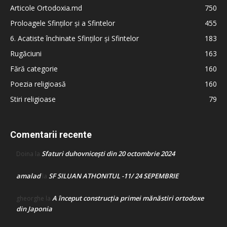
Articole Ortodoxia.md
750
Proloagele Sfinților și a Sfintelor
455
6. Acatiste închinate Sfinților și Sfintelor
183
Rugăciuni
163
Fără categorie
160
Poezia religioasă
160
Stiri religioase
79
Comentarii recente
Sfaturi duhovnicești din 20 octombrie 2024
Doina
la
amalad
SF SILUAN ATHONITUL -11/ 24 SEPEMBRIE
la
A început construcţia primei mănăstiri ortodoxe
gheorghe
la
din Japonia