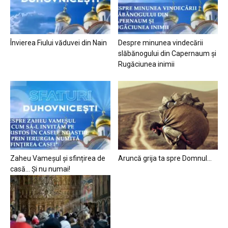
Învierea Fiului văduvei din Nain
Despre minunea vindecării
slăbănogului din Capernaum și
Rugăciunea inimii
Zaheu Vameșul și sfințirea de
Aruncă grija ta spre Domnul…
casă… Și nu numai!