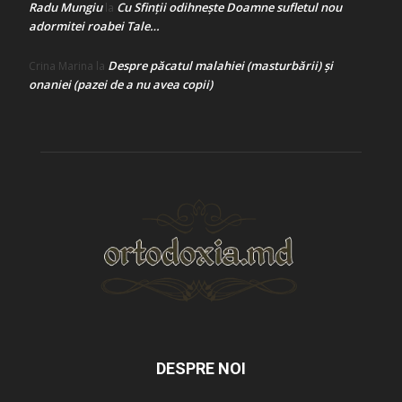
Radu Mungiu
Cu Sfinții odihnește Doamne sufletul nou
la
adormitei roabei Tale…
Despre păcatul malahiei (masturbării) şi
Crina Marina
la
onaniei (pazei de a nu avea copii)
DESPRE NOI