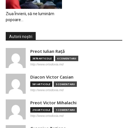
Ziua Învierii, să ne luminăm
popoare…
Autorii noștri
Preot Iulian Raţă
3878 ARTICOLE
6 COMENTARII
http://www.ortodoxia.md
Diacon Victor Casian
581 ARTICOLE
5 COMENTARII
http://www.ortodoxia.md
Preot Victor Mihalachi
210 ARTICOLE
1 COMENTARII
http://www.ortodoxia.md