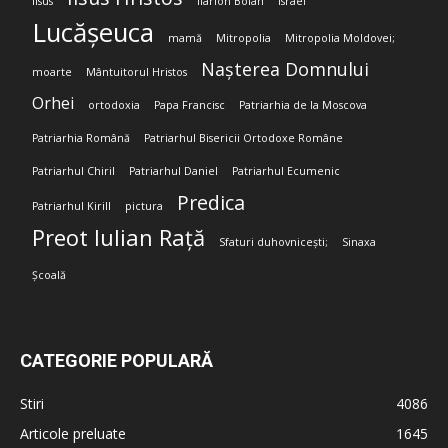
Iisus
Ilarion Boian
Israel
Lucășeuca
mamă
Mitropolia
Mitropolia Moldovei;
Nașterea Domnului
moarte
Mântuitorul Hristos
Orhei
ortodoxia
Papa Francisc
Patriarhia de la Moscova
Patriarhia Română
Patriarhul Bisericii Ortodoxe Române
Patriarhul Chiril
Patriarhul Daniel
Patriarhul Ecumenic
Predica
Patriarhul Kirill
pictura
Preot Iulian Rață
Sfaturi duhovnicești;
Sinaxa
Școală
CATEGORIE POPULARĂ
Stiri
4086
Articole preluate
1645