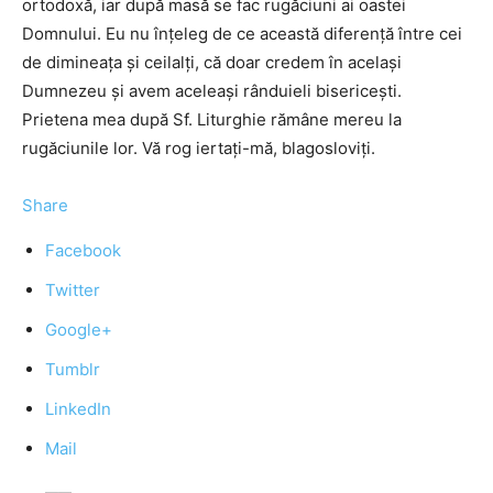
ortodoxă, iar după masă se fac rugăciuni ai oastei
Domnului. Eu nu înţeleg de ce această diferenţă între cei
de dimineaţa şi ceilalţi, că doar credem în acelaşi
Dumnezeu şi avem aceleaşi rânduieli bisericeşti.
Prietena mea după Sf. Liturghie rămâne mereu la
rugăciunile lor. Vă rog iertaţi-mă, blagosloviţi.
Share
Facebook
Twitter
Google+
Tumblr
LinkedIn
Mail