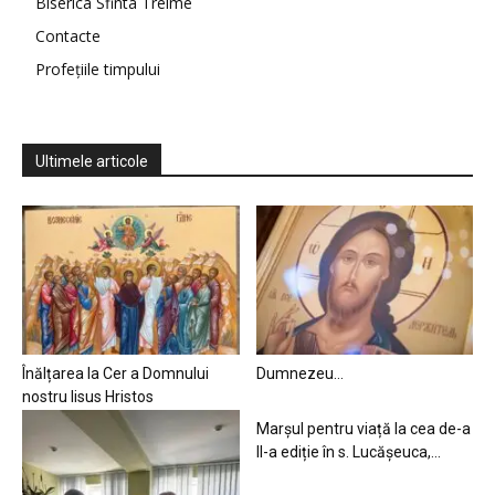
Biserica Sfinta Treime
Contacte
Profețiile timpului
Ultimele articole
Înălțarea la Cer a Domnului
Dumnezeu…
nostru Iisus Hristos
Marșul pentru viață la cea de-a
II-a ediție în s. Lucășeuca,...