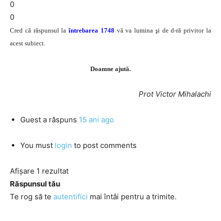
0
0
Cred că răspunsul la
întrebarea 1748
vă va lumina şi de d-ră privitor la
acest subiect.
Doamne ajută.
Prot Victor Mihalachi
Guest
a răspuns
15 ani ago
You must
login
to post comments
Afișare 1 rezultat
Răspunsul tău
Te rog să te
autentifici
mai întâi pentru a trimite.