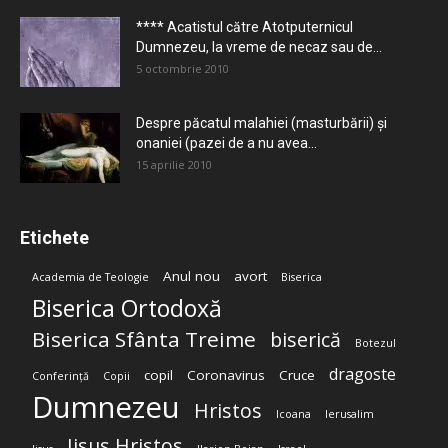
**** Acatistul către Atotputernicul
Dumnezeu, la vreme de necaz sau de...
5 octombrie 2010
Despre păcatul malahiei (masturbării) şi
onaniei (pazei de a nu avea...
15 aprilie 2010
Etichete
Anul nou
avort
Academia de Teologie
Biserica
Biserica Ortodoxă
Biserica Sfânta Treime
biserică
Botezul
dragoste
copil
Coronavirus
Cruce
Conferință
Copii
Dumnezeu
Hristos
Icoana
Ierusalim
Iisus Hristos