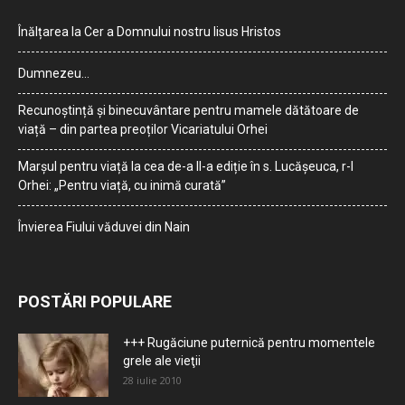
Înălțarea la Cer a Domnului nostru Iisus Hristos
Dumnezeu…
Recunoștință și binecuvântare pentru mamele dătătoare de
viață – din partea preoților Vicariatului Orhei
Marșul pentru viață la cea de-a II-a ediție în s. Lucășeuca, r-l
Orhei: „Pentru viață, cu inimă curată”
Învierea Fiului văduvei din Nain
POSTĂRI POPULARE
+++ Rugăciune puternică pentru momentele
grele ale vieţii
28 iulie 2010