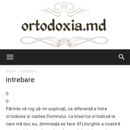
Ortodoxia.md
Acasă
intrebare
intrebare
0
0
Părinte vă rog să-mi explicaţi, ce diferenţă e între
ortodoxie şi oastea Domnului. La biserica ortodoxă la
care mă duc eu, dimineaţa se face Sf.Liturghie a noastră