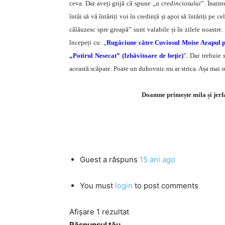
ceva. Dar aveți grijă că spune „
a credinciosului
”. Înaint
întâi să vă întăriți voi în credință și apoi să întăriți pe 
călăuzesc spre groapă” sunt valabile și în zilele noastre.
începeți cu: „
Rugăciune către Cuviosul Moise Arapul p
„Potirul Nesecat” (Izbăvitoare de beţie)
”. Dar trebuie 
această scăpare. Poate un duhovnic nu ar strica. Așa mai s
Doamne primește mila și jerf
Guest
a răspuns
15 ani ago
You must
login
to post comments
Afișare 1 rezultat
Răspunsul tău