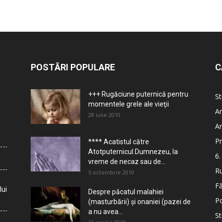
POSTĂRI POPULARE
C
+++ Rugăciune puternică pentru
St
momentele grele ale vieţii
Ar
28 iulie 2010
Ar
Pr
**** Acatistul către
Atotputernicul Dumnezeu, la
6.
vreme de necaz sau de...
Ru
5 octombrie 2010
Fă
lui
Despre păcatul malahiei
Po
(masturbării) şi onaniei (pazei de
a nu avea...
St