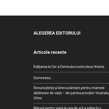
ALEGEREA EDITORULUI
Articole recente
Înălțarea la Cer a Domnului nostru Iisus Hristos
Dumnezeu…
Recunoștință și binecuvântare pentru mamele
dătătoare de viață – din partea preoților Vicariatu
Orhei
Marșul pentru viață la cea de-a II-a ediție în s.