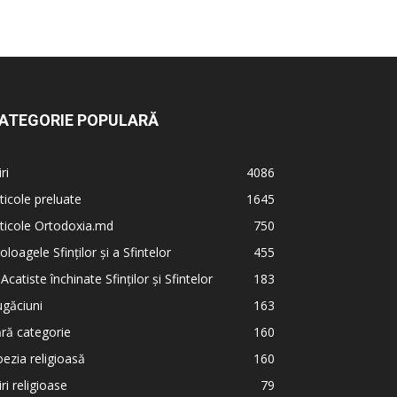
ATEGORIE POPULARĂ
iri
4086
ticole preluate
1645
ticole Ortodoxia.md
750
oloagele Sfinților și a Sfintelor
455
 Acatiste închinate Sfinților și Sfintelor
183
găciuni
163
ră categorie
160
ezia religioasă
160
iri religioase
79