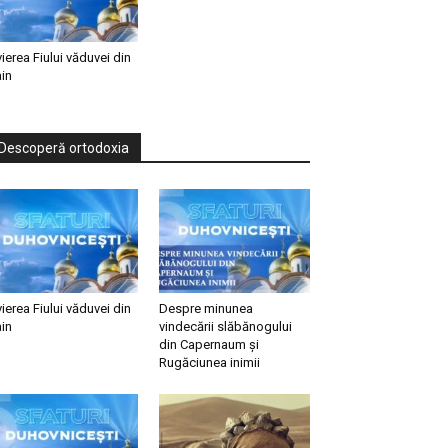
vierea Fiului văduvei din
in
Descoperă ortodoxia
vierea Fiului văduvei din
Despre minunea
in
vindecării slăbănogului
din Capernaum și
Rugăciunea inimii