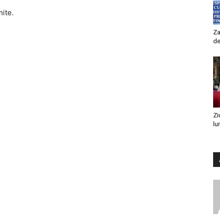
mite.
Za
de
Zi
lu