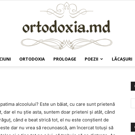
CIUNI
ORTODOXIA
PROLOAGE
POEZII
LĂCAŞURI
Ortodoxia.md
patima alcoolului? Este un băiat, cu care sunt prietenă
, dar el nu știe asta, suntem doar prieteni și atât, când
ăguț, când e beat strică tot, el nu este conștient de
e este dar nu vrea să recunoască, am încercat totuși să