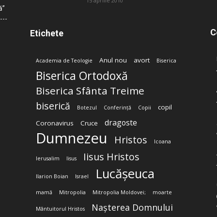
15 aprilie 2010
ă”
C
Etichete
Anul nou
avort
Academia de Teologie
Biserica
Biserica Ortodoxă
Biserica Sfânta Treime
biserică
copil
Botezul
Conferință
Copii
dragoste
Coronavirus
Cruce
Dumnezeu
Hristos
Icoana
Iisus Hristos
Ierusalim
Iisus
Lucășeuca
Ilarion Boian
Israel
mamă
Mitropolia
Mitropolia Moldovei;
moarte
Nașterea Domnului
Mântuitorul Hristos