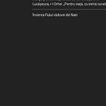
Lucășeuca, r-l Orhei: „Pentru viață, cu inimă curat
Învierea Fiului văduvei din Nain