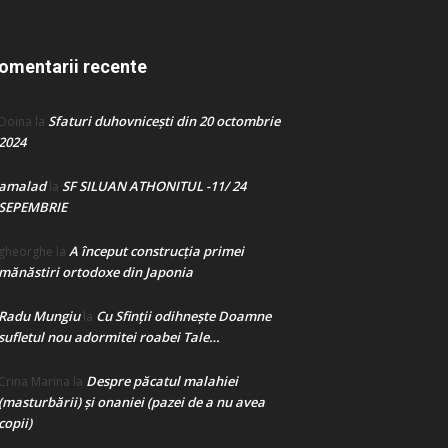
omentarii recente
Sfaturi duhovnicești din 20 octombrie
Doina
la
2024
amalad
SF SILUAN ATHONITUL -11/ 24
la
SEPEMBRIE
A început construcţia primei
gheorghe
la
mănăstiri ortodoxe din Japonia
Radu Mungiu
Cu Sfinții odihnește Doamne
la
sufletul nou adormitei roabei Tale…
Despre păcatul malahiei
Crina Marina
la
(masturbării) şi onaniei (pazei de a nu avea
copii)