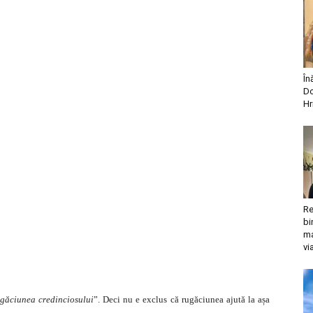
În
Do
Hr
Re
bi
ma
vi
ugăciunea credinciosului
”. Deci nu e exclus că rugăciunea ajută la așa