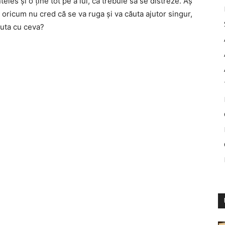
teles și o ține tot pe a lui, că trebuie să se distreze. Aș
 oricum nu cred că se va ruga și va căuta ajutor singur,
juta cu ceva?