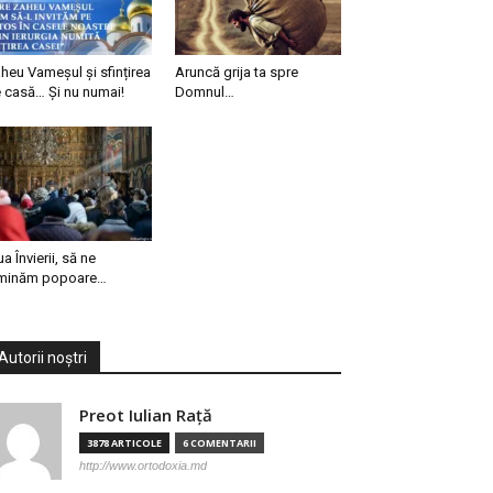
heu Vameșul și sfințirea
Aruncă grija ta spre
 casă… Și nu numai!
Domnul…
ua Învierii, să ne
minăm popoare…
Autorii noștri
Preot Iulian Raţă
3878 ARTICOLE
6 COMENTARII
http://www.ortodoxia.md