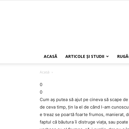
ACASĂ
ARTICOLE ŞI STUDII
RUGĂ
Acasă
0
0
Cum aș putea să ajut pe cineva să scape de 
de ceva timp, țin la el de când l-am cunoscut
e treaz se poartă foarte frumos, manierat, dr
faptul că băutura îi distruge viața, sau poat