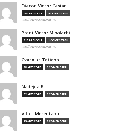
Diacon Victor Casian
581 ARTICOLE
5 COMENTARII
http://www.ortodoxia.md
Preot Victor Mihalachi
210 ARTICOLE
1 COMENTARII
http://www.ortodoxia.md
Cvasniuc Tatiana
88 ARTICOLE
0 COMENTARII
Nadejda B.
32 ARTICOLE
0 COMENTARII
Vitalii Mereutanu
23 ARTICOLE
0 COMENTARII