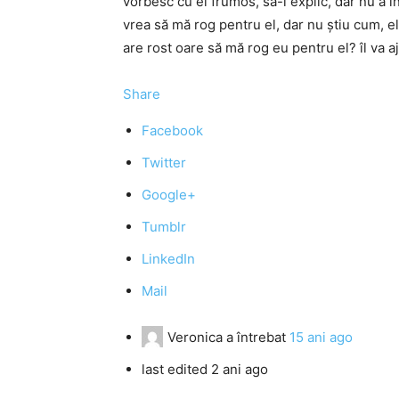
vorbesc cu el frumos, să-i explic, dar nu a în
vrea să mă rog pentru el, dar nu știu cum, el
are rost oare să mă rog eu pentru el? îl va a
Share
Facebook
Twitter
Google+
Tumblr
LinkedIn
Mail
Veronica
a întrebat
15 ani ago
last edited 2 ani ago