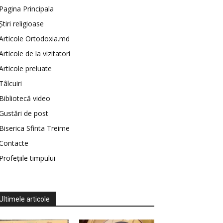
Pagina Principala
Știri religioase
Articole Ortodoxia.md
Articole de la vizitatori
Articole preluate
Tâlcuiri
Bibliotecă video
Gustări de post
Biserica Sfinta Treime
Contacte
Profețiile timpului
Ultimele articole