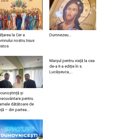
ălțarea la Cer a
Dumnezeu…
mnului nostru Iisus
istos
Marșul pentru viață la cea
de-a II-a ediție în s.
Lucășeuca,...
cunoștință și
necuvântare pentru
mele dătătoare de
ață – din partea...