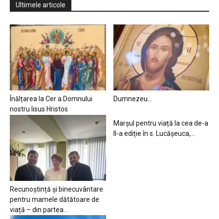
Ultimele articole
Înălțarea la Cer a Domnului
Dumnezeu…
nostru Iisus Hristos
Marșul pentru viață la cea de-a
II-a ediție în s. Lucășeuca,...
Recunoștință și binecuvântare
pentru mamele dătătoare de
viață – din partea...