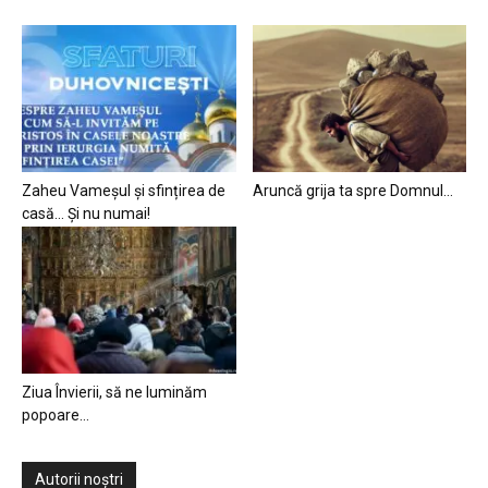
Zaheu Vameșul și sfințirea de
Aruncă grija ta spre Domnul…
casă… Și nu numai!
Ziua Învierii, să ne luminăm
popoare…
Autorii noștri