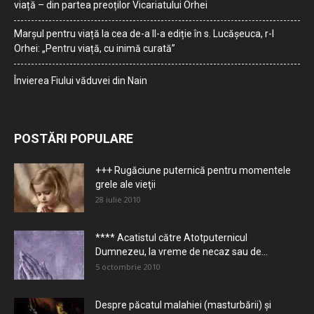
viață – din partea preoților Vicariatului Orhei
Marșul pentru viață la cea de-a II-a ediție în s. Lucășeuca, r-l
Orhei: „Pentru viață, cu inimă curată”
Învierea Fiului văduvei din Nain
POSTĂRI POPULARE
+++ Rugăciune puternică pentru momentele
grele ale vieţii
28 iulie 2010
**** Acatistul către Atotputernicul
Dumnezeu, la vreme de necaz sau de...
5 octombrie 2010
Despre păcatul malahiei (masturbării) şi