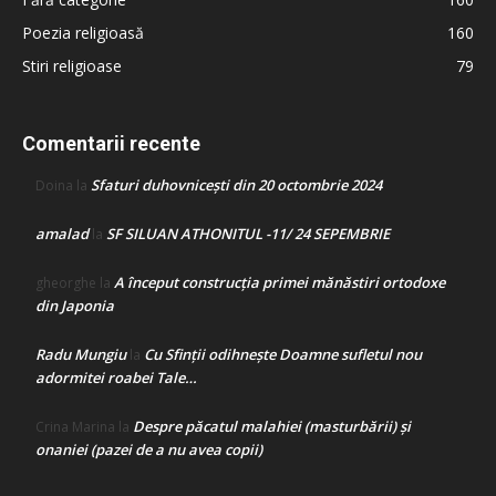
Poezia religioasă
160
Stiri religioase
79
Comentarii recente
Sfaturi duhovnicești din 20 octombrie 2024
Doina
la
amalad
SF SILUAN ATHONITUL -11/ 24 SEPEMBRIE
la
A început construcţia primei mănăstiri ortodoxe
gheorghe
la
din Japonia
Radu Mungiu
Cu Sfinții odihnește Doamne sufletul nou
la
adormitei roabei Tale…
Despre păcatul malahiei (masturbării) şi
Crina Marina
la
onaniei (pazei de a nu avea copii)