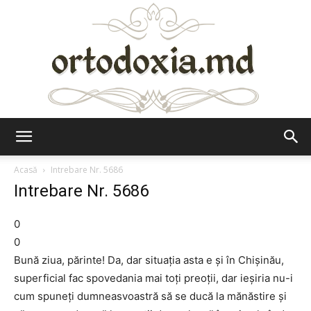
Ortodoxia.md
Acasă
Intrebare Nr. 5686
Intrebare Nr. 5686
0
0
Bună ziua, părinte! Da, dar situația asta e și în Chișinău,
superficial fac spovedania mai toți preoții, dar ieşiria nu-i
cum spuneți dumneasvoastră să se ducă la mănăstire și