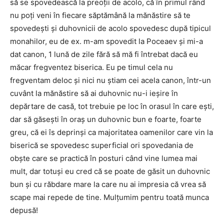
să se spovedească la preoții de acolo, că în primul rând
nu poți veni în fiecare săptămână la mănăstire să te
spovedești și duhovnicii de acolo spovedesc după tipicul
monahilor, eu de ex. m-am spovedit la Poceaev și mi-a
dat canon, 1 lună de zile fără să mă fi întrebat dacă eu
măcar fregventez biserica. Eu pe timul cela nu
fregventam deloc și nici nu știam cei acela canon, într-un
cuvânt la mănăstire să ai duhovnic nu-i ieșire în
depărtare de casă, tot trebuie pe loc în orasul în care ești,
dar să găsești în oraș un duhovnic bun e foarte, foarte
greu, că ei îs deprinși ca majoritatea oamenilor care vin la
biserică se spovedesc superficial ori spovedania de
obște care se practică în posturi când vine lumea mai
mult, dar totuși eu cred că se poate de găsit un duhovnic
bun și cu răbdare mare la care nu ai impresia că vrea să
scape mai repede de tine. Mulțumim pentru toată munca
depusă!