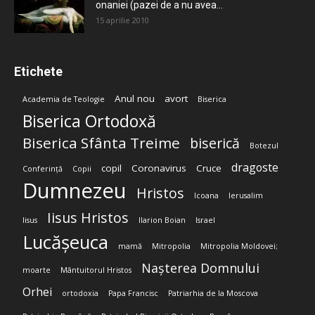
onaniei (pazei de a nu avea...
15 aprilie 2010
Etichete
Anul nou
avort
Academia de Teologie
Biserica
Biserica Ortodoxă
Biserica Sfânta Treime
biserică
Botezul
dragoste
copil
Coronavirus
Cruce
Conferință
Copii
Dumnezeu
Hristos
Icoana
Ierusalim
Iisus Hristos
Iisus
Ilarion Boian
Israel
Lucășeuca
mamă
Mitropolia
Mitropolia Moldovei;
Nașterea Domnului
moarte
Mântuitorul Hristos
Orhei
ortodoxia
Papa Francisc
Patriarhia de la Moscova