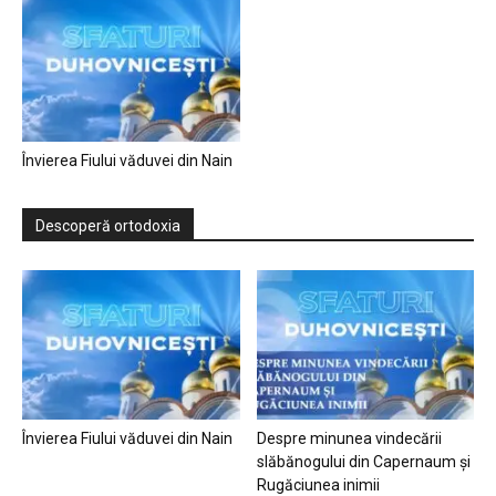
Învierea Fiului văduvei din Nain
Descoperă ortodoxia
Învierea Fiului văduvei din Nain
Despre minunea vindecării
slăbănogului din Capernaum și
Rugăciunea inimii