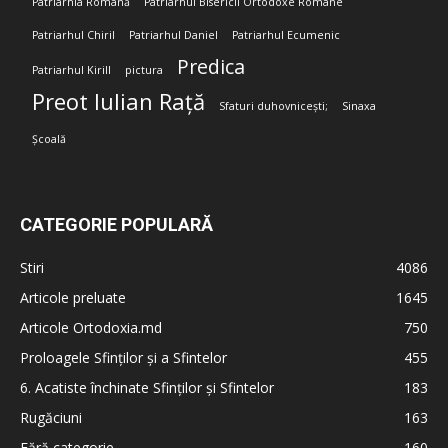
Patriarhia Română
Patriarhul Bisericii Ortodoxe Române
Patriarhul Chiril
Patriarhul Daniel
Patriarhul Ecumenic
Predica
Patriarhul Kirill
pictura
Preot Iulian Rață
Sfaturi duhovnicești;
Sinaxa
Școală
CATEGORIE POPULARĂ
Stiri
4086
Articole preluate
1645
Articole Ortodoxia.md
750
Proloagele Sfinților și a Sfintelor
455
6. Acatiste închinate Sfinților și Sfintelor
183
Rugăciuni
163
Fără categorie
160