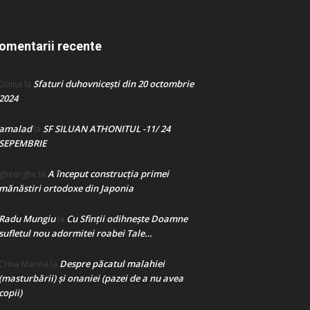
omentarii recente
Sfaturi duhovnicești din 20 octombrie
Doina
la
2024
amalad
SF SILUAN ATHONITUL -11/ 24
la
SEPEMBRIE
A început construcţia primei
gheorghe
la
mănăstiri ortodoxe din Japonia
Radu Mungiu
Cu Sfinții odihnește Doamne
la
sufletul nou adormitei roabei Tale…
Despre păcatul malahiei
Crina Marina
la
(masturbării) şi onaniei (pazei de a nu avea
copii)