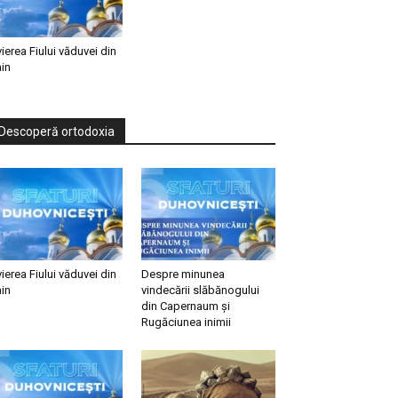
vierea Fiului văduvei din
in
Descoperă ortodoxia
vierea Fiului văduvei din
Despre minunea
in
vindecării slăbănogului
din Capernaum și
Rugăciunea inimii