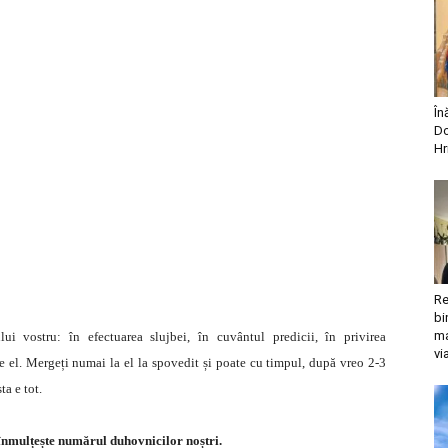
În
Do
Hr
Re
bi
ma
lui vostru: în efectuarea slujbei, în cuvântul predicii, în privirea
vi
e el. Mergeți numai la el la spovedit și poate cu timpul, după vreo 2-3
ta e tot.
înmulțește numărul duhovnicilor noștri.