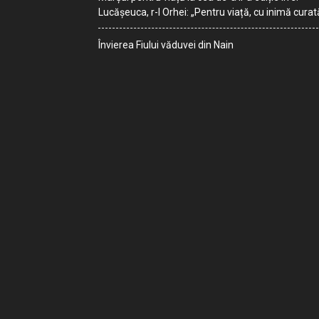
Lucășeuca, r-l Orhei: „Pentru viață, cu inimă curat
Învierea Fiului văduvei din Nain