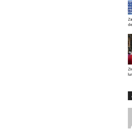
Za
de
Zi
lu