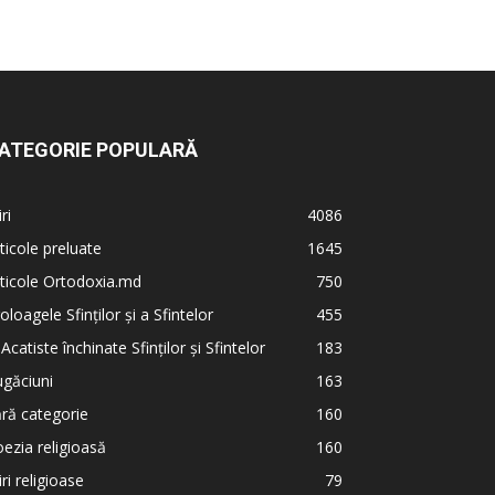
ATEGORIE POPULARĂ
iri
4086
ticole preluate
1645
ticole Ortodoxia.md
750
oloagele Sfinților și a Sfintelor
455
 Acatiste închinate Sfinților și Sfintelor
183
găciuni
163
ră categorie
160
ezia religioasă
160
iri religioase
79