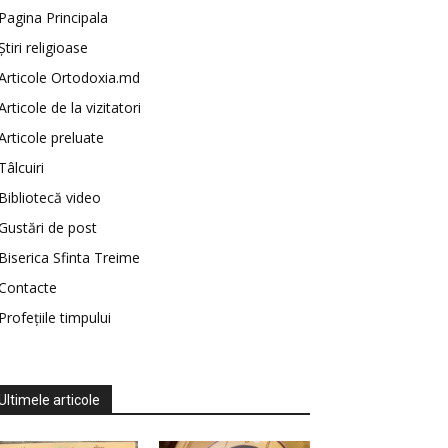
Pagina Principala
Știri religioase
Articole Ortodoxia.md
Articole de la vizitatori
Articole preluate
Tâlcuiri
Bibliotecă video
Gustări de post
Biserica Sfinta Treime
Contacte
Profețiile timpului
Ultimele articole