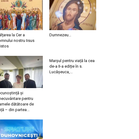
ălțarea la Cer a
Dumnezeu…
mnului nostru Iisus
istos
Marșul pentru viață la cea
de-a II-a ediție în s.
Lucășeuca,...
cunoștință și
necuvântare pentru
mele dătătoare de
ață – din partea...