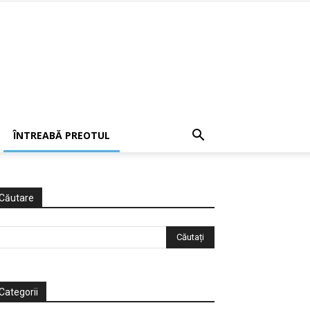
ÎNTREABĂ PREOTUL
Căutare
Categorii