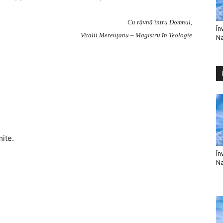
Cu râvnă întru Domnul,
În
Vitalii Mereuţanu – Magistru în Teologie
Na
mite.
În
Na