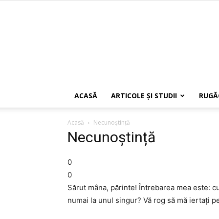
ACASĂ
ARTICOLE ŞI STUDII
RUGĂ
Acasă
Necunoștință
Necunoștință
0
0
Sărut mâna, părinte! Întrebarea mea este: c
numai la unul singur? Vă rog să mă iertați p