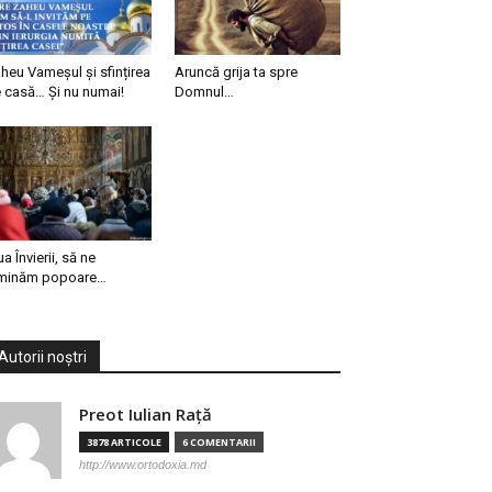
heu Vameșul și sfințirea
Aruncă grija ta spre
 casă… Și nu numai!
Domnul…
ua Învierii, să ne
minăm popoare…
Autorii noștri
Preot Iulian Raţă
3878 ARTICOLE
6 COMENTARII
http://www.ortodoxia.md