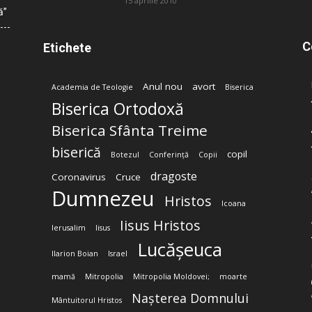
15 aprilie 2010
ă”
C
Etichete
Anul nou
avort
Academia de Teologie
Biserica
Biserica Ortodoxă
Biserica Sfânta Treime
biserică
copil
Botezul
Conferință
Copii
dragoste
Coronavirus
Cruce
Dumnezeu
Hristos
Icoana
Iisus Hristos
Ierusalim
Iisus
Lucășeuca
Ilarion Boian
Israel
mamă
Mitropolia
Mitropolia Moldovei;
moarte
Nașterea Domnului
Mântuitorul Hristos