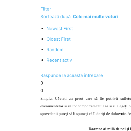
Filter
Sortează după:
Cele mai multe voturi
Newest First
Oldest First
Random
Recent activ
Răspunde la această întrebare
0
0
Simplu. Căutați un preot care să fie potrivit sufletu
evenimentelor și în tot comportamentul să și îl alegeți p
spovedanii puteți să îi spuneți că îl doriți de duhovnic. As
Doamne ai milă de noi și 