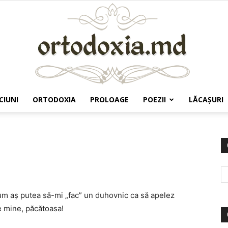
CIUNI
ORTODOXIA
PROLOAGE
POEZII
LĂCAŞURI
Ortodoxia.md
um aș putea să-mi „fac” un duhovnic ca să apelez
e mine, păcătoasa!