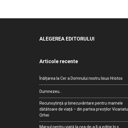
ALEGEREA EDITORULUI
Articole recente
Înălțarea la Cer a Domnului nostru Iisus Hristos
Dumnezeu…
Recunoștință și binecuvântare pentru mamele
dătătoare de viață – din partea preoților Vicariatu
Orhei
Marșul pentru viață la cea de-a II-a ediție în s.