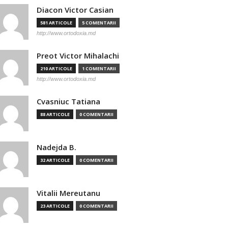
Diacon Victor Casian
581 ARTICOLE
5 COMENTARII
http://www.ortodoxia.md
Preot Victor Mihalachi
210 ARTICOLE
1 COMENTARII
http://www.ortodoxia.md
Cvasniuc Tatiana
88 ARTICOLE
0 COMENTARII
Nadejda B.
32 ARTICOLE
0 COMENTARII
Vitalii Mereutanu
23 ARTICOLE
0 COMENTARII