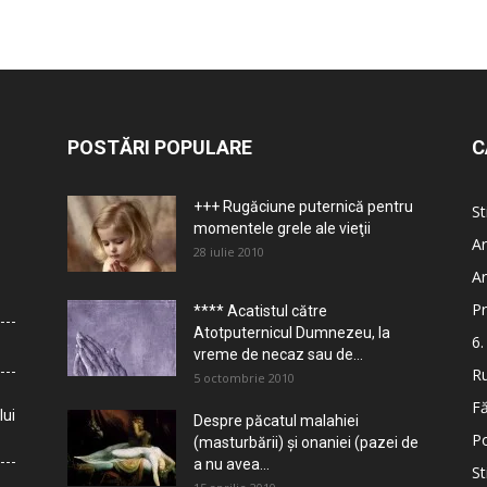
POSTĂRI POPULARE
C
+++ Rugăciune puternică pentru
St
momentele grele ale vieţii
Ar
28 iulie 2010
Ar
Pr
**** Acatistul către
Atotputernicul Dumnezeu, la
6.
vreme de necaz sau de...
Ru
5 octombrie 2010
Fă
lui
Despre păcatul malahiei
Po
(masturbării) şi onaniei (pazei de
a nu avea...
St