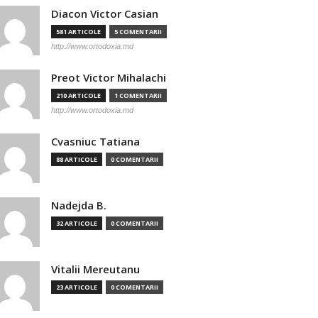
Diacon Victor Casian
581 ARTICOLE
5 COMENTARII
http://www.ortodoxia.md
Preot Victor Mihalachi
210 ARTICOLE
1 COMENTARII
http://www.ortodoxia.md
Cvasniuc Tatiana
88 ARTICOLE
0 COMENTARII
Nadejda B.
32 ARTICOLE
0 COMENTARII
Vitalii Mereutanu
23 ARTICOLE
0 COMENTARII