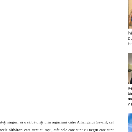
În
Do
Hr
Re
bi
ma
vi
eți singuri să o sărbătoriți prin rugăciuni către Arhangelui Gavriil, cel
acele sărbători care sunt cu roșu, atât cele care sunt cu negru care sunt