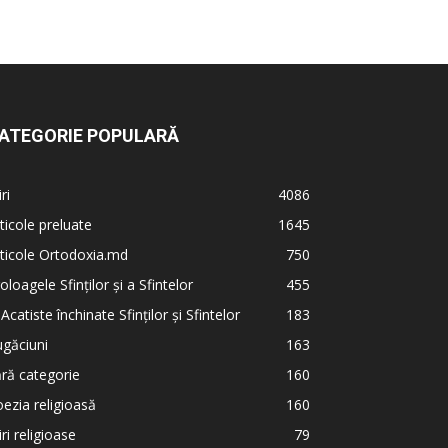
ATEGORIE POPULARĂ
iri
4086
ticole preluate
1645
ticole Ortodoxia.md
750
oloagele Sfinților și a Sfintelor
455
 Acatiste închinate Sfinților și Sfintelor
183
găciuni
163
ră categorie
160
ezia religioasă
160
iri religioase
79