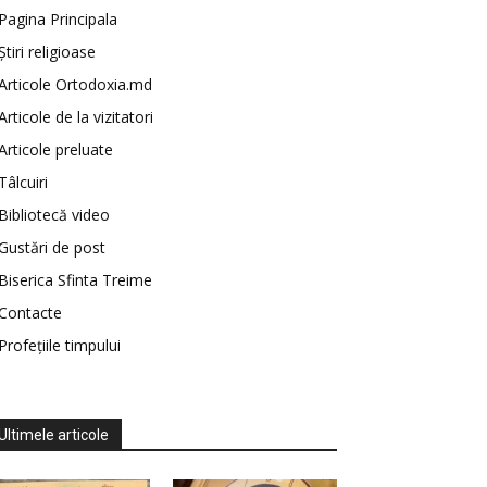
Pagina Principala
Știri religioase
Articole Ortodoxia.md
Articole de la vizitatori
Articole preluate
Tâlcuiri
Bibliotecă video
Gustări de post
Biserica Sfinta Treime
Contacte
Profețiile timpului
Ultimele articole