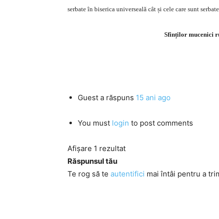
serbate în biserica universeală cât și cele care sunt serbate
Sfinților mucenici 
Guest
a răspuns
15 ani ago
You must
login
to post comments
Afișare 1 rezultat
Răspunsul tău
Te rog să te
autentifici
mai întâi pentru a tri