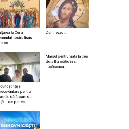
ălțarea la Cer a
Dumnezeu…
mnului nostru Iisus
istos
Marșul pentru viață la cea
de-a II-a ediție în s.
Lucășeuca,...
cunoștință și
necuvântare pentru
mele dătătoare de
ață – din partea...