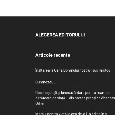
ALEGEREA EDITORULUI
Articole recente
Înălțarea la Cer a Domnului nostru Iisus Hristos
Dumnezeu…
Recunoștință și binecuvântare pentru mamele
dătătoare de viață – din partea preoților Vicariatu
Orhei
Marșul pentru viață la cea de-a II-a ediție în s.