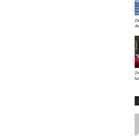
Za
de
Zi
lu