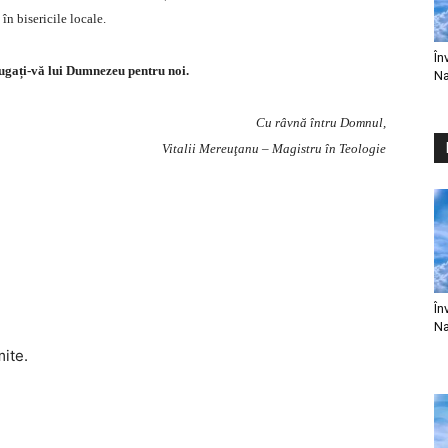
 în bisericile locale.
În
rugați-vă lui Dumnezeu pentru noi.
Na
Cu râvnă întru Domnul,
Vitalii Mereuţanu – Magistru în Teologie
În
Na
mite.