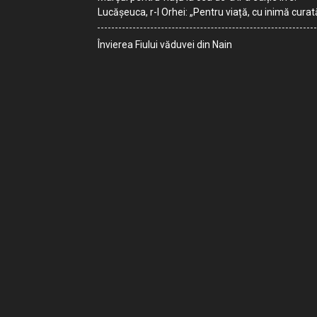
Lucășeuca, r-l Orhei: „Pentru viață, cu inimă curat
Învierea Fiului văduvei din Nain