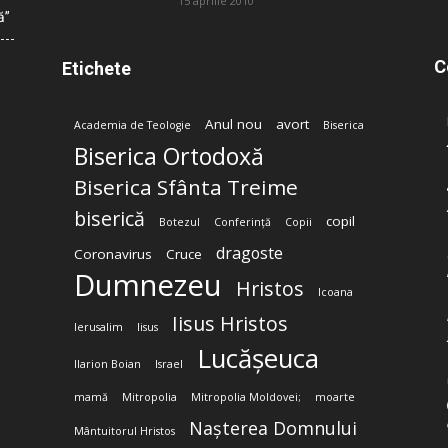
15 aprilie 2010
ă”
C
Etichete
Anul nou
avort
Academia de Teologie
Biserica
Biserica Ortodoxă
Biserica Sfânta Treime
biserică
copil
Botezul
Conferință
Copii
dragoste
Coronavirus
Cruce
Dumnezeu
Hristos
Icoana
Iisus Hristos
Ierusalim
Iisus
Lucășeuca
Ilarion Boian
Israel
mamă
Mitropolia
Mitropolia Moldovei;
moarte
Nașterea Domnului
Mântuitorul Hristos