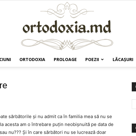
CIUNI
ORTODOXIA
PROLOAGE
POEZII
LĂCAŞURI
Ortodoxia.md
re
te sărbătorile şi nu admit ca în familia mea să nu se
r la acesta am o întrebare puţin neobişnuită pe data de
sau nu??? Şi în care sărbători nu se lucrează doar