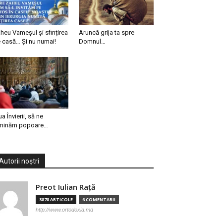
heu Vameșul și sfințirea
Aruncă grija ta spre
 casă… Și nu numai!
Domnul…
ua Învierii, să ne
minăm popoare…
Autorii noștri
Preot Iulian Raţă
3878 ARTICOLE
6 COMENTARII
http://www.ortodoxia.md