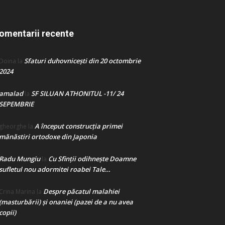
omentarii recente
Sfaturi duhovnicești din 20 octombrie
Doina
la
2024
amalad
SF SILUAN ATHONITUL -11/ 24
la
SEPEMBRIE
A început construcţia primei
gheorghe
la
mănăstiri ortodoxe din Japonia
Radu Mungiu
Cu Sfinții odihnește Doamne
la
sufletul nou adormitei roabei Tale…
Despre păcatul malahiei
Crina Marina
la
(masturbării) şi onaniei (pazei de a nu avea
copii)