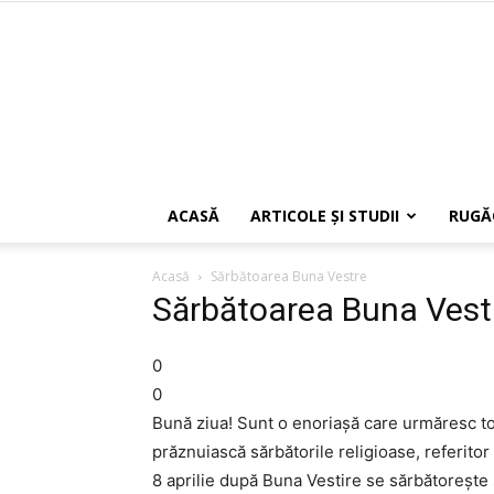
ACASĂ
ARTICOLE ŞI STUDII
RUGĂ
Acasă
Sărbătoarea Buna Vestre
Sărbătoarea Buna Vest
0
0
Bună ziua! Sunt o enoriaşă care urmăresc toa
prăznuiască sărbătorile religioase, referito
8 aprilie după Buna Vestire se sărbătoreşte 