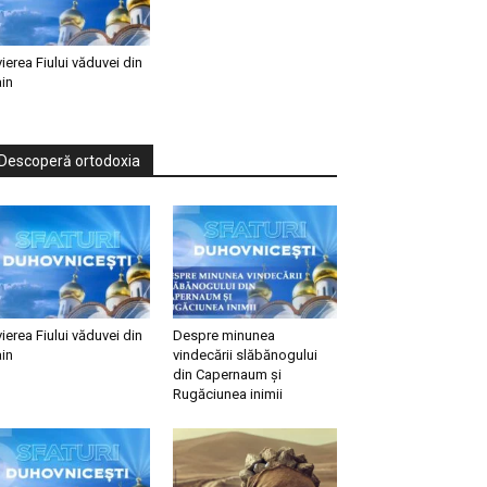
vierea Fiului văduvei din
in
Descoperă ortodoxia
vierea Fiului văduvei din
Despre minunea
in
vindecării slăbănogului
din Capernaum și
Rugăciunea inimii