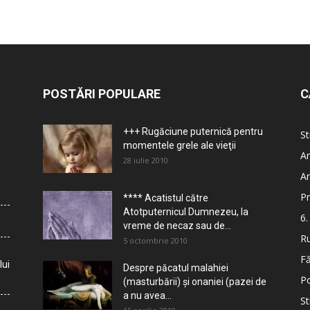
POSTĂRI POPULARE
C
+++ Rugăciune puternică pentru
St
momentele grele ale vieţii
Ar
28 iulie 2010
Ar
Pr
**** Acatistul către
Atotputernicul Dumnezeu, la
6.
vreme de necaz sau de...
Ru
5 octombrie 2010
Fă
lui
Despre păcatul malahiei
Po
(masturbării) şi onaniei (pazei de
a nu avea...
St