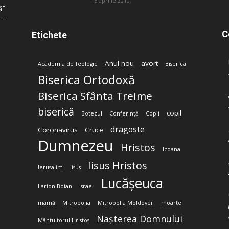
15 aprilie 2010
ă”
C
Etichete
Anul nou
avort
Academia de Teologie
Biserica
Biserica Ortodoxă
Biserica Sfânta Treime
biserică
copil
Botezul
Conferință
Copii
dragoste
Coronavirus
Cruce
Dumnezeu
Hristos
Icoana
Iisus Hristos
Ierusalim
Iisus
Lucășeuca
Ilarion Boian
Israel
mamă
Mitropolia
Mitropolia Moldovei;
moarte
Nașterea Domnului
Mântuitorul Hristos