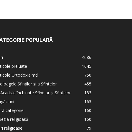
ATEGORIE POPULARĂ
iri
4086
ticole preluate
1645
ticole Ortodoxia.md
750
oloagele Sfinților și a Sfintelor
455
 Acatiste închinate Sfinților și Sfintelor
183
găciuni
163
ră categorie
160
ezia religioasă
160
iri religioase
79