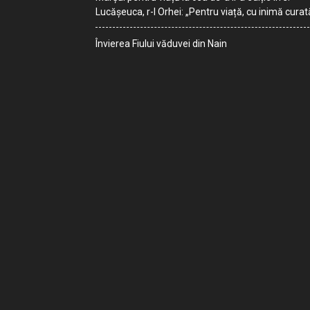
Lucășeuca, r-l Orhei: „Pentru viață, cu inimă curat
Învierea Fiului văduvei din Nain