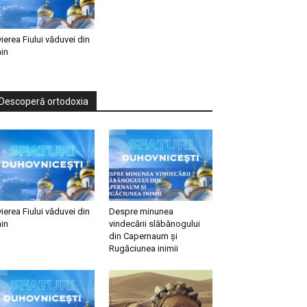
vierea Fiului văduvei din
in
Descoperă ortodoxia
vierea Fiului văduvei din
Despre minunea
in
vindecării slăbănogului
din Capernaum și
Rugăciunea inimii