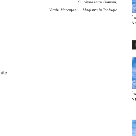
Cu râvnă întru Domnul,
Vitalii Mereuţanu – Magistru în Teologie
În
Na
mite.
În
Na