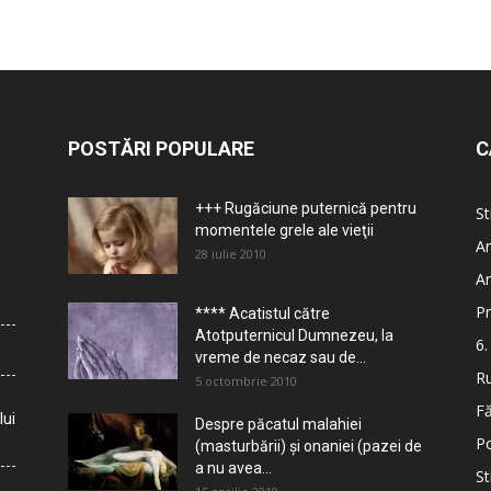
POSTĂRI POPULARE
C
+++ Rugăciune puternică pentru
St
momentele grele ale vieţii
Ar
28 iulie 2010
Ar
Pr
**** Acatistul către
Atotputernicul Dumnezeu, la
6.
vreme de necaz sau de...
Ru
5 octombrie 2010
Fă
lui
Despre păcatul malahiei
Po
(masturbării) şi onaniei (pazei de
a nu avea...
St