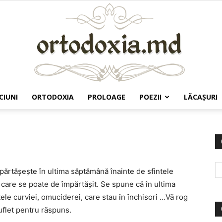
CIUNI
ORTODOXIA
PROLOAGE
POEZII
LĂCAŞURI
Ortodoxia.md
părtăşeşte în ultima săptămână înainte de sfintele
n care se poate de împărtăşit. Se spune că în ultima
le curviei, omuciderei, care stau în închisori …Vă rog
uflet pentru răspuns.