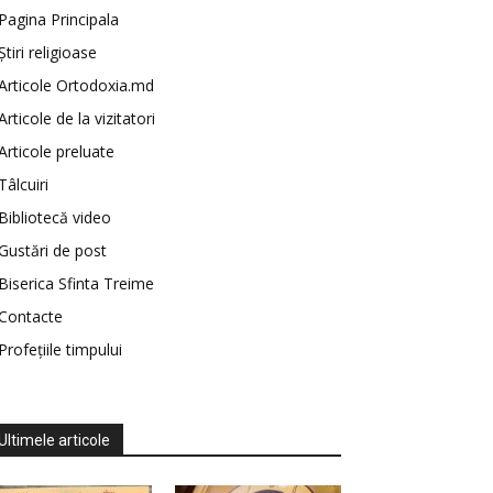
Pagina Principala
Știri religioase
Articole Ortodoxia.md
Articole de la vizitatori
Articole preluate
Tâlcuiri
Bibliotecă video
Gustări de post
Biserica Sfinta Treime
Contacte
Profețiile timpului
Ultimele articole