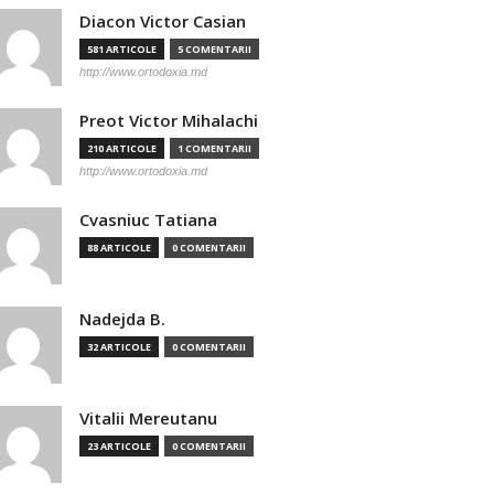
Diacon Victor Casian
581 ARTICOLE
5 COMENTARII
http://www.ortodoxia.md
Preot Victor Mihalachi
210 ARTICOLE
1 COMENTARII
http://www.ortodoxia.md
Cvasniuc Tatiana
88 ARTICOLE
0 COMENTARII
Nadejda B.
32 ARTICOLE
0 COMENTARII
Vitalii Mereutanu
23 ARTICOLE
0 COMENTARII