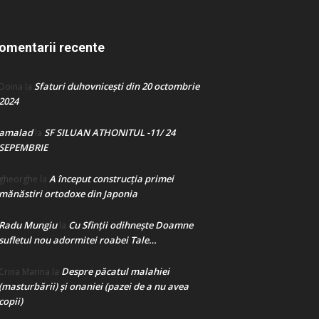
omentarii recente
Sfaturi duhovnicești din 20 octombrie
Doina
la
2024
amalad
SF SILUAN ATHONITUL -11/ 24
la
SEPEMBRIE
A început construcţia primei
gheorghe
la
mănăstiri ortodoxe din Japonia
Radu Mungiu
Cu Sfinții odihnește Doamne
la
sufletul nou adormitei roabei Tale…
Despre păcatul malahiei
Crina Marina
la
(masturbării) şi onaniei (pazei de a nu avea
copii)