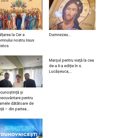
ălțarea la Cer a
Dumnezeu…
mnului nostru Iisus
istos
Marșul pentru viață la cea
de-a II-a ediție în s.
Lucășeuca,...
cunoștință și
necuvântare pentru
mele dătătoare de
ață – din partea...