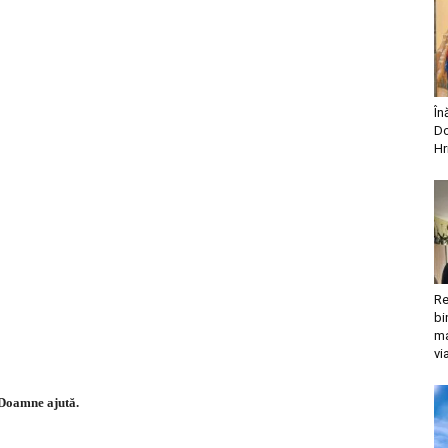
În
Do
Hr
Re
bi
ma
vi
Doamne ajută.