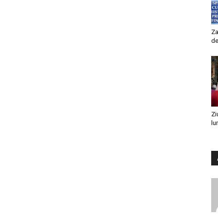
Za
de
Zi
lu