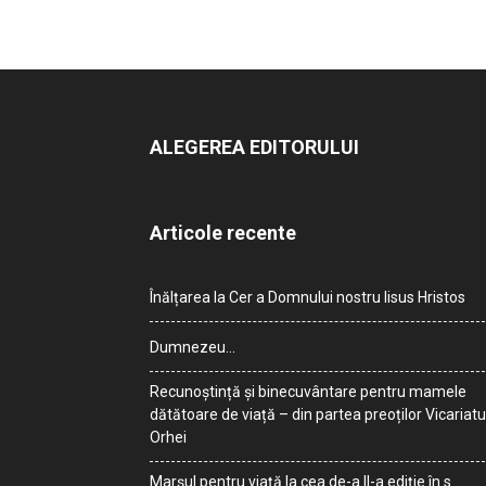
ALEGEREA EDITORULUI
Articole recente
Înălțarea la Cer a Domnului nostru Iisus Hristos
Dumnezeu…
Recunoștință și binecuvântare pentru mamele
dătătoare de viață – din partea preoților Vicariatu
Orhei
Marșul pentru viață la cea de-a II-a ediție în s.