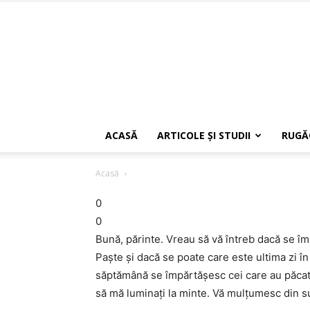
ACASĂ
ARTICOLE ŞI STUDII
RUGĂ
Acasă
0
0
Bună, părinte. Vreau să vă întreb dacă se îm
Paşte şi dacă se poate care este ultima zi î
săptămână se împărtăşesc cei care au păcate
să mă luminaţi la minte. Vă mulţumesc din s