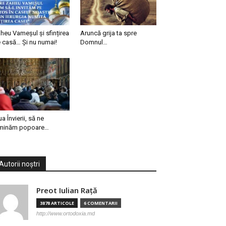
heu Vameșul și sfințirea
Aruncă grija ta spre
 casă… Și nu numai!
Domnul…
ua Învierii, să ne
minăm popoare…
Autorii noștri
Preot Iulian Raţă
3878 ARTICOLE
6 COMENTARII
http://www.ortodoxia.md