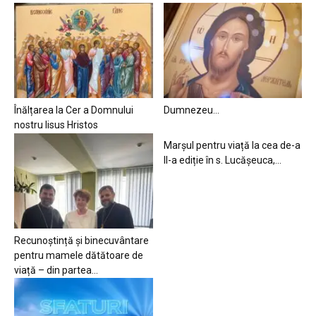
Înălțarea la Cer a Domnului
Dumnezeu…
nostru Iisus Hristos
Marșul pentru viață la cea de-a
II-a ediție în s. Lucășeuca,...
Recunoștință și binecuvântare
pentru mamele dătătoare de
viață – din partea...