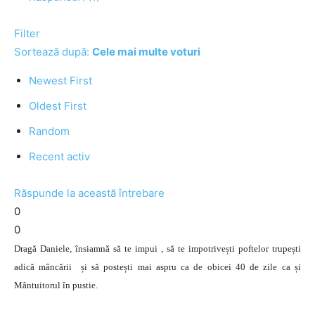
Filter
Sortează după:
Cele mai multe voturi
Newest First
Oldest First
Random
Recent activ
Răspunde la această întrebare
0
0
Dragă Daniele, însiamnă să te impui , să te impotrivești poftelor trupești
adică mâncării și să postești mai aspru ca de obicei 40 de zile ca și
Mântuitorul în pustie.