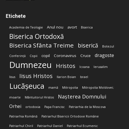
Etichete
Anul nou
avort
Academia de Teologie
Biserica
Biserica Ortodoxă
Biserica Sfânta Treime
biserică
Botezul
dragoste
copil
Coronavirus
Cruce
Conferință
Copii
Dumnezeu
Hristos
Icoana
Ierusalim
Iisus Hristos
Iisus
Ilarion Boian
Israel
Lucășeuca
mamă
Mitropolia
Mitropolia Moldovei;
Nașterea Domnului
moarte
Mântuitorul Hristos
Orhei
ortodoxia
Papa Francisc
Patriarhia de la Moscova
Patriarhia Română
Patriarhul Bisericii Ortodoxe Române
Patriarhul Chiril
Patriarhul Daniel
Patriarhul Ecumenic