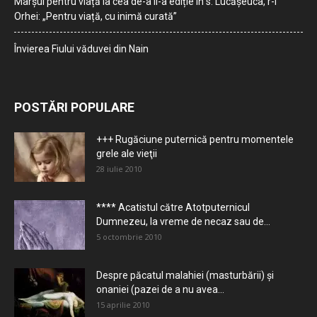
Marșul pentru viață la cea de-a II-a ediție în s. Lucășeuca, r-l
Orhei: „Pentru viață, cu inimă curată”
Învierea Fiului văduvei din Nain
POSTĂRI POPULARE
+++ Rugăciune puternică pentru momentele
grele ale vieţii
28 iulie 2010
**** Acatistul către Atotputernicul
Dumnezeu, la vreme de necaz sau de...
5 octombrie 2010
Despre păcatul malahiei (masturbării) şi
onaniei (pazei de a nu avea...
15 aprilie 2010