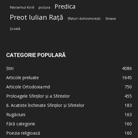
Predica
Patriarhul Kirill
pictura
Preot Iulian Rață
Sfaturi duhovnicești;
Sinaxa
Școală
CATEGORIE POPULARĂ
Stiri
4086
Articole preluate
1645
Articole Ortodoxia.md
750
Proloagele Sfinților și a Sfintelor
455
6. Acatiste închinate Sfinților și Sfintelor
183
Rugăciuni
163
Fără categorie
160
Poezia religioasă
160