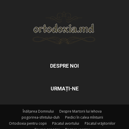
DESPRE NOI
URMAȚI-NE
Înălțarea Domnului
Despre Martorii lui Iehova
pogorirea-sfintului-duh
Piedici în calea mîntuirii
Ortodoxia pentru copii
Păcatul avortului
Păcatul vrăjitoriilor