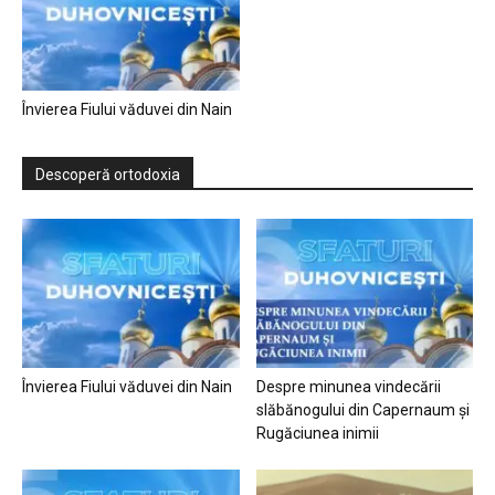
Învierea Fiului văduvei din Nain
Descoperă ortodoxia
Învierea Fiului văduvei din Nain
Despre minunea vindecării
slăbănogului din Capernaum și
Rugăciunea inimii