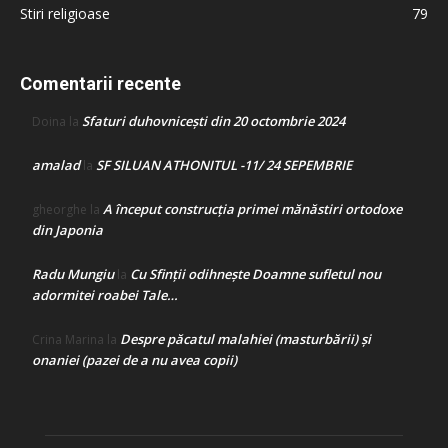
Stiri religioase
79
Comentarii recente
Sfaturi duhovnicești din 20 octombrie 2024
Doina
la
amalad
SF SILUAN ATHONITUL -11/ 24 SEPEMBRIE
la
A început construcţia primei mănăstiri ortodoxe
gheorghe
la
din Japonia
Radu Mungiu
Cu Sfinții odihnește Doamne sufletul nou
la
adormitei roabei Tale…
Despre păcatul malahiei (masturbării) şi
Crina Marina
la
onaniei (pazei de a nu avea copii)