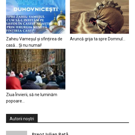
Zaheu Vameșul și sfințirea de
Aruncă grija ta spre Domnul…
casă… Și nu numai!
Ziua Învierii, să ne luminăm
popoare…
Autorii noștri
Preot Iulian Raţă