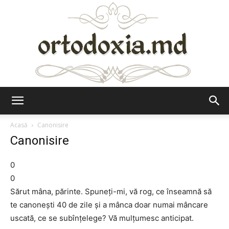
Ortodoxia.md
Acasă
Canonisire
Canonisire
0
0
Sărut mâna, părinte. Spuneți-mi, vă rog, ce înseamnă să
te canoneşti 40 de zile și a mânca doar numai mâncare
uscată, ce se subînțelege? Vă mulțumesc anticipat.