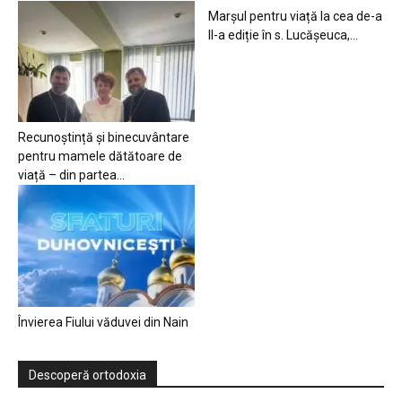
Marșul pentru viață la cea de-a
II-a ediție în s. Lucășeuca,...
Recunoștință și binecuvântare
pentru mamele dătătoare de
viață – din partea...
Învierea Fiului văduvei din Nain
Descoperă ortodoxia