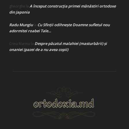
A început construcţia primei mănăstiri ortodoxe
gheorghe
la
din Japonia
Radu Mungiu
Cu Sfinții odihnește Doamne sufletul nou
la
adormitei roabei Tale…
Despre păcatul malahiei (masturbării) şi
Crina Marina
la
onaniei (pazei de a nu avea copii)