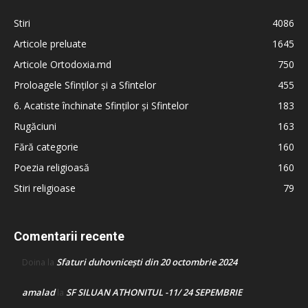
Stiri
4086
Articole preluate
1645
Articole Ortodoxia.md
750
Proloagele Sfinților și a Sfintelor
455
6. Acatiste închinate Sfinților și Sfintelor
183
Rugăciuni
163
Fără categorie
160
Poezia religioasă
160
Stiri religioase
79
Comentarii recente
Sfaturi duhovnicești din 20 octombrie 2024
Doina
la
amalad
SF SILUAN ATHONITUL -11/ 24 SEPEMBRIE
la