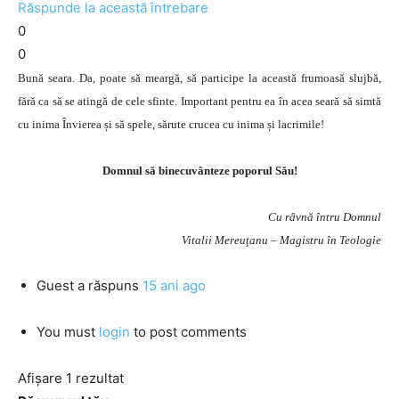
Răspunde la această întrebare
0
0
Bună seara. Da, poate să meargă, să participe la această frumoasă slujbă,
fără ca să se atingă de cele sfinte. Important pentru ea în acea seară să simtă
cu inima Învierea și să spele, sărute crucea cu inima și lacrimile!
Domnul să binecuvânteze poporul Său!
Cu râvnă întru Domnul
Vitalii Mereuţanu – Magistru în Teologie
Guest
a răspuns
15 ani ago
You must
login
to post comments
Afișare 1 rezultat