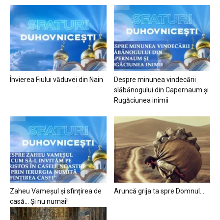
Învierea Fiului văduvei din Nain
Despre minunea vindecării
slăbănogului din Capernaum și
Rugăciunea inimii
Zaheu Vameșul și sfințirea de
Aruncă grija ta spre Domnul…
casă… Și nu numai!