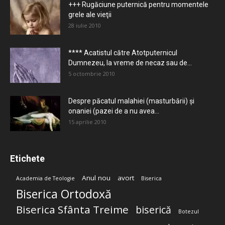
+++ Rugăciune puternică pentru momentele
grele ale vieţii
28 iulie 2010
**** Acatistul către Atotputernicul
Dumnezeu, la vreme de necaz sau de...
5 octombrie 2010
Despre păcatul malahiei (masturbării) şi
onaniei (pazei de a nu avea...
15 aprilie 2010
Etichete
Anul nou
avort
Academia de Teologie
Biserica
Biserica Ortodoxă
Biserica Sfânta Treime
biserică
Botezul