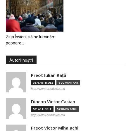
Ziua Învierii, să ne luminăm
popoare…
Autorii noștri
Preot Iulian Raţă
3878 ARTICOLE
6 COMENTARII
http://www.ortodoxia.md
Diacon Victor Casian
581 ARTICOLE
5 COMENTARII
http://www.ortodoxia.md
Preot Victor Mihalachi