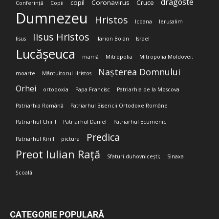
dragoste
copil
Coronavirus
Cruce
Conferință
Copii
Dumnezeu
Hristos
Icoana
Ierusalim
Iisus Hristos
Iisus
Ilarion Boian
Israel
Lucășeuca
mamă
Mitropolia
Mitropolia Moldovei;
Nașterea Domnului
moarte
Mântuitorul Hristos
Orhei
ortodoxia
Papa Francisc
Patriarhia de la Moscova
Patriarhia Română
Patriarhul Bisericii Ortodoxe Române
Patriarhul Chiril
Patriarhul Daniel
Patriarhul Ecumenic
Predica
Patriarhul Kirill
pictura
Preot Iulian Rață
Sfaturi duhovnicești;
Sinaxa
Școală
CATEGORIE POPULARĂ