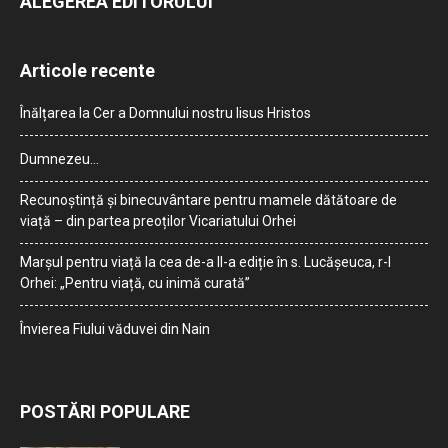
ALEGEREA EDITORULUI
Articole recente
Înălțarea la Cer a Domnului nostru Iisus Hristos
Dumnezeu…
Recunoștință și binecuvântare pentru mamele dătătoare de
viață – din partea preoților Vicariatului Orhei
Marșul pentru viață la cea de-a II-a ediție în s. Lucășeuca, r-l
Orhei: „Pentru viață, cu inimă curată”
Învierea Fiului văduvei din Nain
POSTĂRI POPULARE