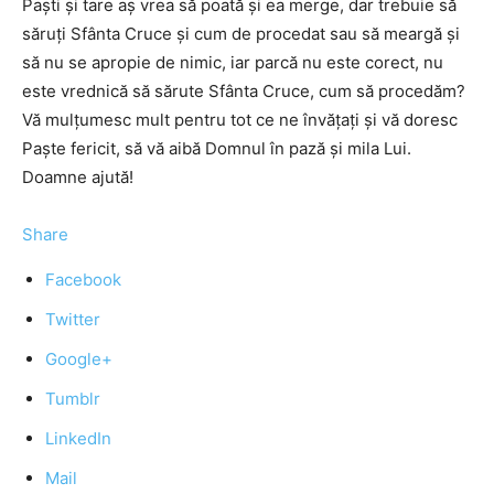
Paşti şi tare aş vrea să poată şi ea merge, dar trebuie să
săruţi Sfânta Cruce şi cum de procedat sau să meargă şi
să nu se apropie de nimic, iar parcă nu este corect, nu
este vrednică să sărute Sfânta Cruce, cum să procedăm?
Vă mulţumesc mult pentru tot ce ne învăţaţi şi vă doresc
Paşte fericit, să vă aibă Domnul în pază şi mila Lui.
Doamne ajută!
Share
Facebook
Twitter
Google+
Tumblr
LinkedIn
Mail