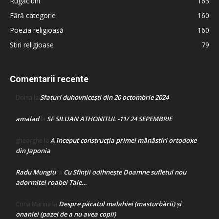
Rugăciuni
163
Fără categorie
160
Poezia religioasă
160
Stiri religioase
79
Comentarii recente
Sfaturi duhovnicești din 20 octombrie 2024
Doina
la
amalad
SF SILUAN ATHONITUL -11/ 24 SEPEMBRIE
la
A început construcţia primei mănăstiri ortodoxe
gheorghe
la
din Japonia
Radu Mungiu
Cu Sfinții odihnește Doamne sufletul nou
la
adormitei roabei Tale…
Despre păcatul malahiei (masturbării) şi
Crina Marina
la
onaniei (pazei de a nu avea copii)