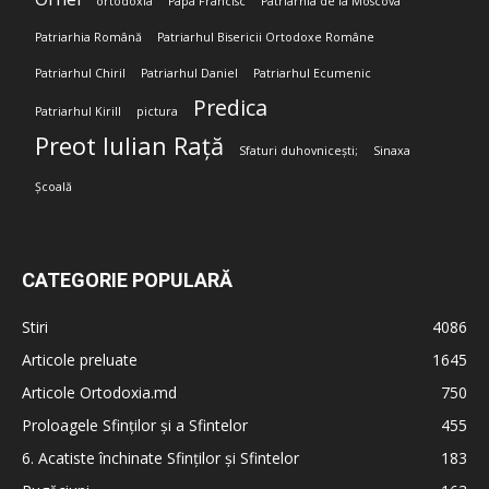
ortodoxia
Papa Francisc
Patriarhia de la Moscova
Patriarhia Română
Patriarhul Bisericii Ortodoxe Române
Patriarhul Chiril
Patriarhul Daniel
Patriarhul Ecumenic
Predica
Patriarhul Kirill
pictura
Preot Iulian Rață
Sfaturi duhovnicești;
Sinaxa
Școală
CATEGORIE POPULARĂ
Stiri
4086
Articole preluate
1645
Articole Ortodoxia.md
750
Proloagele Sfinților și a Sfintelor
455
6. Acatiste închinate Sfinților și Sfintelor
183