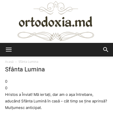
Ortodoxia.md
Acasă
Sfânta Lumina
Sfânta Lumina
0
0
Hristos a Înviat! Mă iertaţi, dar am o aşa întrebare,
aducând Sfânta Lumină în casă – cât timp se ţine aprinsă?
Mulţumesc anticipat.