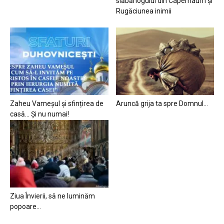
slăbănogului din Capernaum și
Rugăciunea inimii
Zaheu Vameșul și sfințirea de
Aruncă grija ta spre Domnul…
casă… Și nu numai!
Ziua Învierii, să ne luminăm
popoare…