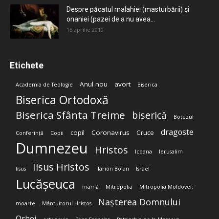
Despre păcatul malahiei (masturbării) şi
onaniei (pazei de a nu avea...
15 aprilie 2010
Etichete
Anul nou
avort
Academia de Teologie
Biserica
Biserica Ortodoxă
Biserica Sfânta Treime
biserică
Botezul
dragoste
copil
Coronavirus
Cruce
Conferință
Copii
Dumnezeu
Hristos
Icoana
Ierusalim
Iisus Hristos
Iisus
Ilarion Boian
Israel
Lucășeuca
mamă
Mitropolia
Mitropolia Moldovei;
Nașterea Domnului
moarte
Mântuitorul Hristos
Orhei