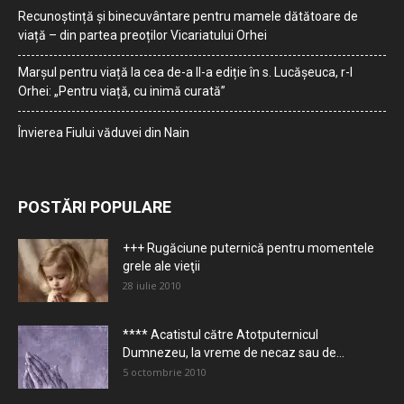
Recunoștință și binecuvântare pentru mamele dătătoare de
viață – din partea preoților Vicariatului Orhei
Marșul pentru viață la cea de-a II-a ediție în s. Lucășeuca, r-l
Orhei: „Pentru viață, cu inimă curată”
Învierea Fiului văduvei din Nain
POSTĂRI POPULARE
+++ Rugăciune puternică pentru momentele
grele ale vieţii
28 iulie 2010
**** Acatistul către Atotputernicul
Dumnezeu, la vreme de necaz sau de...
5 octombrie 2010