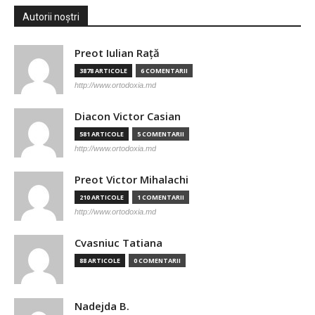
Autorii noștri
Preot Iulian Raţă
3878 ARTICOLE
6 COMENTARII
http://www.ortodoxia.md
Diacon Victor Casian
581 ARTICOLE
5 COMENTARII
http://www.ortodoxia.md
Preot Victor Mihalachi
210 ARTICOLE
1 COMENTARII
http://www.ortodoxia.md
Cvasniuc Tatiana
88 ARTICOLE
0 COMENTARII
Nadejda B.