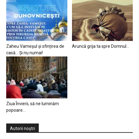
Zaheu Vameșul și sfințirea de
Aruncă grija ta spre Domnul…
casă… Și nu numai!
Ziua Învierii, să ne luminăm
popoare…
Autorii noștri