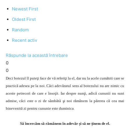
Newest First
Oldest First
Random
Recent activ
Răspunde la această întrebare
0
0
Deci botezul îl puteţi face de vă referiţi la el, dar nu la acele cumătrii care se
practică adesea pe la noi. Căci adevăratul sens al botezului nu are nimic cu
aceste petreceri de care e însoţit. Iar despre nunţi, adică cununii nu sunt
admise, căci este o zi de sâmbătă şi noi rămânem la părerea că cea mai
binevenită zi pentru cununie este duminica.
Să încercăm să rămânem în adevăr și să ne ținem de el.