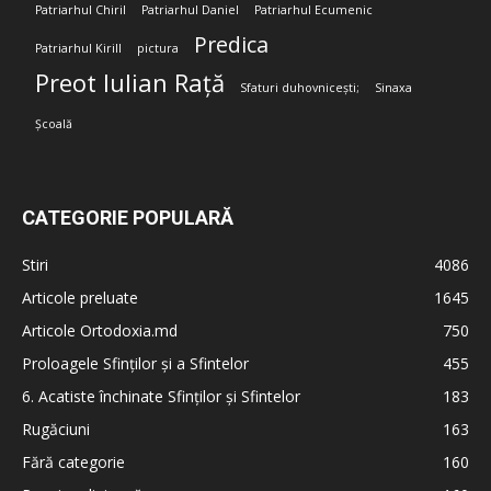
Patriarhul Chiril
Patriarhul Daniel
Patriarhul Ecumenic
Predica
Patriarhul Kirill
pictura
Preot Iulian Rață
Sfaturi duhovnicești;
Sinaxa
Școală
CATEGORIE POPULARĂ
Stiri
4086
Articole preluate
1645
Articole Ortodoxia.md
750
Proloagele Sfinților și a Sfintelor
455
6. Acatiste închinate Sfinților și Sfintelor
183
Rugăciuni
163
Fără categorie
160