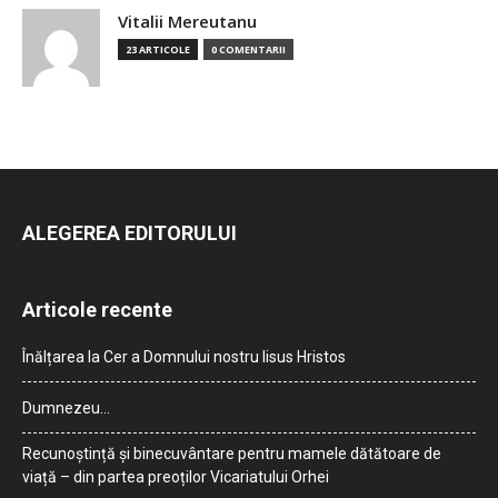
Vitalii Mereutanu
23 ARTICOLE
0 COMENTARII
ALEGEREA EDITORULUI
Articole recente
Înălțarea la Cer a Domnului nostru Iisus Hristos
Dumnezeu…
Recunoștință și binecuvântare pentru mamele dătătoare de
viață – din partea preoților Vicariatului Orhei