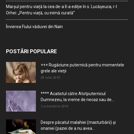
Marșul pentru viață la cea de-a II-a ediție în s. Lucășeuca, r-l
Orhei: „Pentru viață, cu inimă curată”
Învierea Fiului văduvei din Nain
POSTĂRI POPULARE
+++ Rugăciune puternică pentru momentele
grele ale vieţii
28 iulie 2010
**** Acatistul către Atotputernicul
Dumnezeu, la vreme de necaz sau de...
5 octombrie 2010
Despre păcatul malahiei (masturbării) şi
onaniei (pazei de a nu avea...