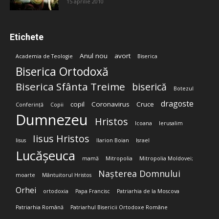
15 aprilie 2010
Etichete
Anul nou
avort
Academia de Teologie
Biserica
Biserica Ortodoxă
Biserica Sfânta Treime
biserică
Botezul
dragoste
copil
Coronavirus
Cruce
Conferință
Copii
Dumnezeu
Hristos
Icoana
Ierusalim
Iisus Hristos
Iisus
Ilarion Boian
Israel
Lucășeuca
mamă
Mitropolia
Mitropolia Moldovei;
Nașterea Domnului
moarte
Mântuitorul Hristos
Orhei
ortodoxia
Papa Francisc
Patriarhia de la Moscova
Patriarhia Română
Patriarhul Bisericii Ortodoxe Române