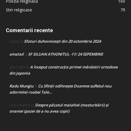
Poezia religioasă
160
Stiri religioase
79
Comentarii recente
Sfaturi duhovnicești din 20 octombrie 2024
Doina
la
amalad
SF SILUAN ATHONITUL -11/ 24 SEPEMBRIE
la
A început construcţia primei mănăstiri ortodoxe
gheorghe
la
din Japonia
Radu Mungiu
Cu Sfinții odihnește Doamne sufletul nou
la
adormitei roabei Tale…
Despre păcatul malahiei (masturbării) şi
Crina Marina
la
onaniei (pazei de a nu avea copii)