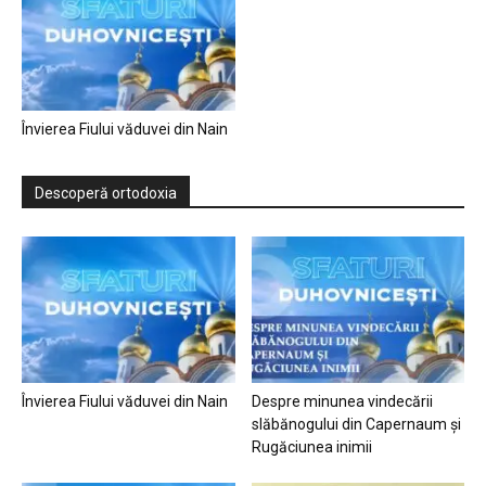
Învierea Fiului văduvei din Nain
Descoperă ortodoxia
Învierea Fiului văduvei din Nain
Despre minunea vindecării
slăbănogului din Capernaum și
Rugăciunea inimii