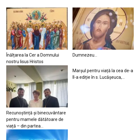
Înălțarea la Cer a Domnului
Dumnezeu…
nostru Iisus Hristos
Marșul pentru viață la cea de-a
II-a ediție în s. Lucășeuca,...
Recunoștință și binecuvântare
pentru mamele dătătoare de
viață – din partea...