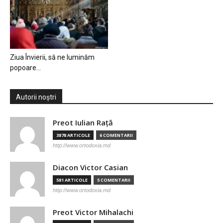
Ziua Învierii, să ne luminăm
popoare…
Autorii noștri
Preot Iulian Raţă
3878 ARTICOLE
6 COMENTARII
http://www.ortodoxia.md
Diacon Victor Casian
581 ARTICOLE
5 COMENTARII
http://www.ortodoxia.md
Preot Victor Mihalachi