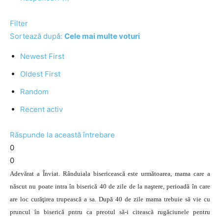
Filter
Sortează după:
Cele mai multe voturi
Newest First
Oldest First
Random
Recent activ
Răspunde la această întrebare
0
0
Adevărat a Înviat. Rânduiala bisericească este următoarea, mama care a
născut nu poate intra în biserică 40 de zile de la naştere, perioadă în care
are loc curăţirea trupească a sa. După 40 de zile mama trebuie să vie cu
pruncul în biserică pntru ca preotul să-i citească rugăciunele pentru