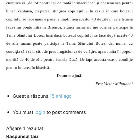
curăţirea ei „de tot păcatul şi de toată întinăciunea” şi deasemenea pentru
binecuvântarea, creşterea, sfinţirea copilaşului. În cazul în care botezul
copilului se face anume până la împlinirea acestor 40 de zile în care femeia
lăuză nu poate intra în Biserică, atunci mama nu are voie să participe la
Taina Sfântului Botez. Însă dacă botezul copilului se face după aceste 40
de zile mama poate participa la Taina Sfântului Botez, dar numai cu
condiţia să i se fi citit de preot rugăciunea de curăţire, aşa numita în popor:
moliftă de 40 de zile pentru femeia lăuză. De fapt aceasta este o condiţie
pentru intrarea în biserică.
Doamne ajută!
Prot Victor Mihalachi
Guest
a răspuns
15 ani ago
You must
login
to post comments
Afișare 1 rezultat
Răspunsul tău