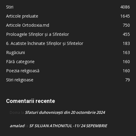
Stiri
4086
Articole preluate
1645
Articole Ortodoxia.md
750
Proloagele Sfinților și a Sfintelor
455
6. Acatiste închinate Sfinților și Sfintelor
183
Rugăciuni
163
Fără categorie
160
Poezia religioasă
160
Stiri religioase
79
Comentarii recente
Sfaturi duhovnicești din 20 octombrie 2024
Doina
la
amalad
SF SILUAN ATHONITUL -11/ 24 SEPEMBRIE
la