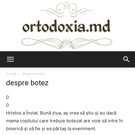
Ortodoxia.md
Acasă
despre botez
despre botez
0
0
Hristos a Înviat. Bună ziua, aş vrea să ştiu şi eu dacă
mama copilului care trebuie botezat are voie să intre în
biserică şi să fie şi ea părtaş la eveniment.