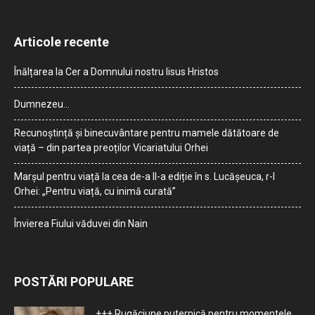
Articole recente
Înălțarea la Cer a Domnului nostru Iisus Hristos
Dumnezeu…
Recunoștință și binecuvântare pentru mamele dătătoare de
viață – din partea preoților Vicariatului Orhei
Marșul pentru viață la cea de-a II-a ediție în s. Lucășeuca, r-l
Orhei: „Pentru viață, cu inimă curată”
Învierea Fiului văduvei din Nain
POSTĂRI POPULARE
+++ Rugăciune puternică pentru momentele