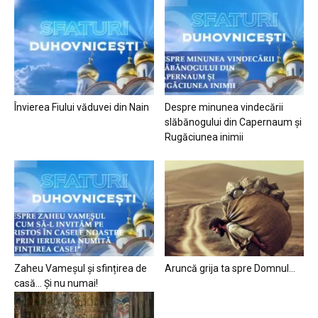
Învierea Fiului văduvei din Nain
Despre minunea vindecării
slăbănogului din Capernaum și
Rugăciunea inimii
Zaheu Vameșul și sfințirea de
Aruncă grija ta spre Domnul…
casă… Și nu numai!