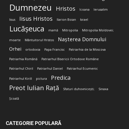
Dumnezeu
Hristos
Icoana
Ierusalim
Iisus Hristos
Iisus
Ilarion Boian
Israel
Lucășeuca
mamă
Mitropolia
Mitropolia Moldovei;
Nașterea Domnului
moarte
Mântuitorul Hristos
Orhei
ortodoxia
Papa Francisc
Patriarhia de la Moscova
Patriarhia Română
Patriarhul Bisericii Ortodoxe Române
Patriarhul Chiril
Patriarhul Daniel
Patriarhul Ecumenic
Predica
Patriarhul Kirill
pictura
Preot Iulian Rață
Sfaturi duhovnicești;
Sinaxa
Școală
CATEGORIE POPULARĂ