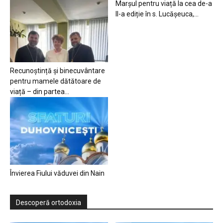
Marșul pentru viață la cea de-a
II-a ediție în s. Lucășeuca,...
Recunoștință și binecuvântare
pentru mamele dătătoare de
viață – din partea...
Învierea Fiului văduvei din Nain
Descoperă ortodoxia