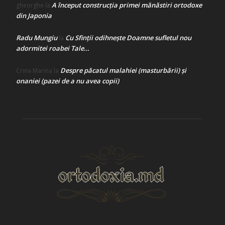
A început construcţia primei mănăstiri ortodoxe
gheorghe
la
din Japonia
Radu Mungiu
Cu Sfinții odihnește Doamne sufletul nou
la
adormitei roabei Tale…
Despre păcatul malahiei (masturbării) şi
Crina Marina
la
onaniei (pazei de a nu avea copii)