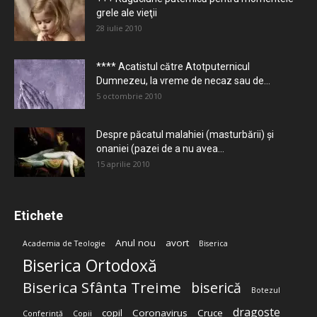
grele ale vieţii
28 iulie 2010
**** Acatistul către Atotputernicul
Dumnezeu, la vreme de necaz sau de...
5 octombrie 2010
Despre păcatul malahiei (masturbării) şi
onaniei (pazei de a nu avea...
15 aprilie 2010
Etichete
Anul nou
avort
Academia de Teologie
Biserica
Biserica Ortodoxă
Biserica Sfânta Treime
biserică
Botezul
dragoste
copil
Coronavirus
Cruce
Conferință
Copii