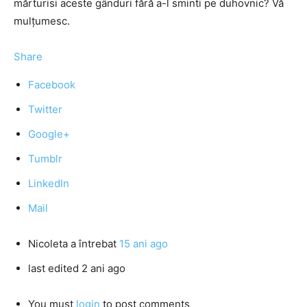
mărturisi aceste gânduri fără a-l sminti pe duhovnic? Vă
mulţumesc.
Share
Facebook
Twitter
Google+
Tumblr
LinkedIn
Mail
Nicoleta
a întrebat
15 ani ago
last edited 2 ani ago
You must
login
to post comments