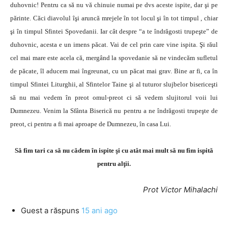
duhovnic! Pentru ca să nu vă chinuie numai pe dvs aceste ispite, dar şi pe
părinte. Căci diavolul îşi aruncă mrejele în tot locul şi în tot timpul , chiar
şi în timpul Sfintei Spovedanii. Iar cât despre “a te îndrăgosti trupeşte” de
duhovnic, acesta e un imens păcat. Vai de cel prin care vine ispita. Şi răul
cel mai mare este acela că, mergând la spovedanie să ne vindecăm sufletul
de păcate, îl aducem mai îngreunat, cu un păcat mai grav. Bine ar fi, ca în
timpul Sfintei Liturghii, al Sfintelor Taine şi al tuturor slujbelor bisericeşti
să nu mai vedem în preot omul-preot ci să vedem slujitorul voii lui
Dumnezeu. Venim la Sfânta Biserică nu pentru a ne îndrăgosti trupeşte de
preot, ci pentru a fi mai aproape de Dumnezeu, în casa Lui.
Să fim tari ca să nu cădem în ispite şi cu atât mai mult să nu fim ispită
pentru alţii.
Prot Victor Mihalachi
Guest
a răspuns
15 ani ago