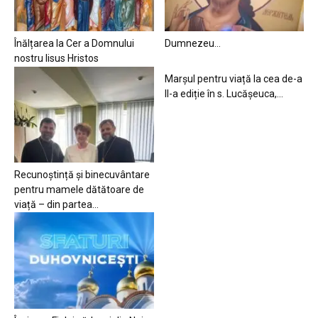
Înălțarea la Cer a Domnului
Dumnezeu…
nostru Iisus Hristos
Marșul pentru viață la cea de-a
II-a ediție în s. Lucășeuca,...
Recunoștință și binecuvântare
pentru mamele dătătoare de
viață – din partea...