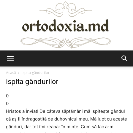
Ortodoxia.md
Acasă
ispita gândurilor
ispita gândurilor
0
0
Hristos a Înviat! De câteva săptămâni mă ispiteşte gândul
că aş fi îndragostită de duhovnicul meu. Mă lupt cu aceste
gânduri, dar tot îmi reapar în minte. Cum să fac a-mi