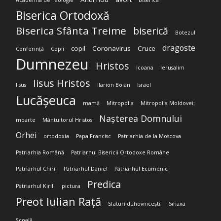
Academia de Teologie
Biserica
Biserica Ortodoxă
Biserica Sfânta Treime
biserică
Botezul
dragoste
copil
Coronavirus
Cruce
Conferință
Copii
Dumnezeu
Hristos
Icoana
Ierusalim
Iisus Hristos
Iisus
Ilarion Boian
Israel
Lucășeuca
mamă
Mitropolia
Mitropolia Moldovei;
Nașterea Domnului
moarte
Mântuitorul Hristos
Orhei
ortodoxia
Papa Francisc
Patriarhia de la Moscova
Patriarhia Română
Patriarhul Bisericii Ortodoxe Române
Patriarhul Chiril
Patriarhul Daniel
Patriarhul Ecumenic
Predica
Patriarhul Kirill
pictura
Preot Iulian Rață
Sfaturi duhovnicești;
Sinaxa
Școală