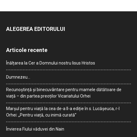
ALEGEREA EDITORULUI
Articole recente
Înălțarea la Cer a Domnului nostru Iisus Hristos
Dumnezeu…
Recunoștință și binecuvântare pentru mamele dătătoare de
viață – din partea preoților Vicariatului Orhei
Marșul pentru viață la cea de-a II-a ediție în s. Lucășeuca, r-l
Orhei: „Pentru viață, cu inimă curată”
Învierea Fiului văduvei din Nain