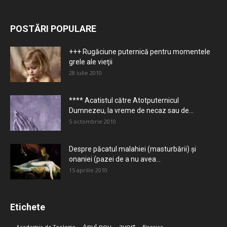
POSTĂRI POPULARE
+++ Rugăciune puternică pentru momentele
grele ale vieţii
28 iulie 2010
**** Acatistul către Atotputernicul
Dumnezeu, la vreme de necaz sau de...
5 octombrie 2010
Despre păcatul malahiei (masturbării) şi
onaniei (pazei de a nu avea...
15 aprilie 2010
Etichete
Anul nou
avort