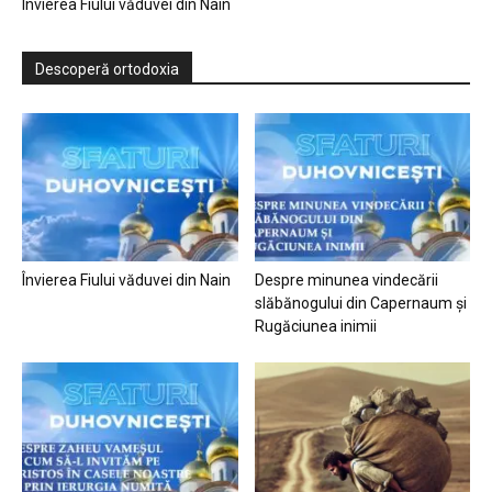
Învierea Fiului văduvei din Nain
Descoperă ortodoxia
Învierea Fiului văduvei din Nain
Despre minunea vindecării
slăbănogului din Capernaum și
Rugăciunea inimii