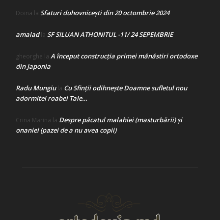
Sfaturi duhovnicești din 20 octombrie 2024
Doina
la
amalad
SF SILUAN ATHONITUL -11/ 24 SEPEMBRIE
la
A început construcţia primei mănăstiri ortodoxe
gheorghe
la
din Japonia
Radu Mungiu
Cu Sfinții odihnește Doamne sufletul nou
la
adormitei roabei Tale…
Despre păcatul malahiei (masturbării) şi
Crina Marina
la
onaniei (pazei de a nu avea copii)