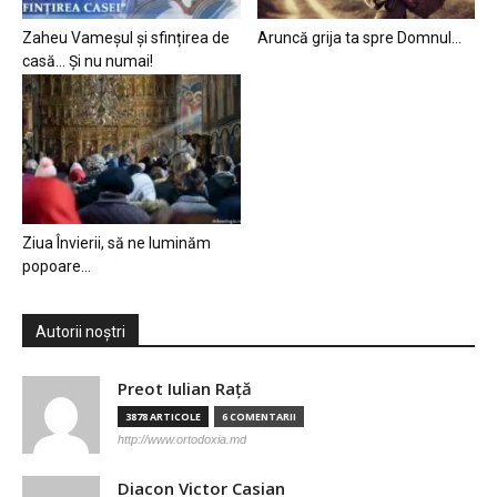
Zaheu Vameșul și sfințirea de
Aruncă grija ta spre Domnul…
casă… Și nu numai!
Ziua Învierii, să ne luminăm
popoare…
Autorii noștri
Preot Iulian Raţă
3878 ARTICOLE
6 COMENTARII
http://www.ortodoxia.md
Diacon Victor Casian