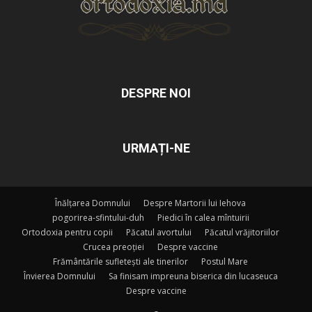
DESPRE NOI
URMAȚI-NE
Înălțarea Domnului
Despre Martorii lui Iehova
pogorirea-sfintului-duh
Piedici în calea mîntuirii
Ortodoxia pentru copii
Păcatul avortului
Păcatul vrăjitoriilor
Crucea preoției
Despre vaccine
Frământările sufletești ale tinerilor
Postul Mare
Învierea Domnului
Sa finisam impreuna biserica din lucaseuca
Despre vaccine