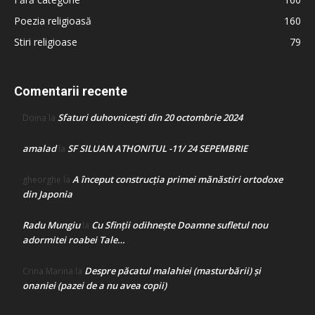
Poezia religioasă
160
Stiri religioase
79
Comentarii recente
Sfaturi duhovnicești din 20 octombrie 2024
Doina
la
amalad
SF SILUAN ATHONITUL -11/ 24 SEPEMBRIE
la
A început construcţia primei mănăstiri ortodoxe
gheorghe
la
din Japonia
Radu Mungiu
Cu Sfinții odihnește Doamne sufletul nou
la
adormitei roabei Tale…
Despre păcatul malahiei (masturbării) şi
Crina Marina
la
onaniei (pazei de a nu avea copii)