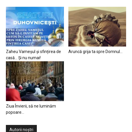
Zaheu Vameșul și sfințirea de
Aruncă grija ta spre Domnul…
casă… Și nu numai!
Ziua Învierii, să ne luminăm
popoare…
Autorii noștri