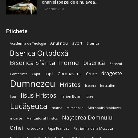
onaniei (pazei de a nu avea...
15 aprilie 2010
Etichete
Anul nou
avort
Academia de Teologie
Biserica
Biserica Ortodoxă
Biserica Sfânta Treime
biserică
Botezul
dragoste
copil
Coronavirus
Cruce
Conferință
Copii
Dumnezeu
Hristos
Icoana
Ierusalim
Iisus Hristos
Iisus
Ilarion Boian
Israel
Lucășeuca
mamă
Mitropolia
Mitropolia Moldovei;
Nașterea Domnului
moarte
Mântuitorul Hristos
Orhei
ortodoxia
Papa Francisc
Patriarhia de la Moscova