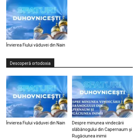
Învierea Fiului văduvei din Nain
Descoperă ortodoxia
Învierea Fiului văduvei din Nain
Despre minunea vindecării
slăbănogului din Capernaum și
Rugăciunea inimii