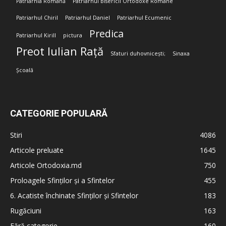
Patriarhia Română
Patriarhul Bisericii Ortodoxe Române
Patriarhul Chiril
Patriarhul Daniel
Patriarhul Ecumenic
Predica
Patriarhul Kirill
pictura
Preot Iulian Rață
Sfaturi duhovnicești;
Sinaxa
Școală
CATEGORIE POPULARĂ
Stiri
4086
Articole preluate
1645
Articole Ortodoxia.md
750
Proloagele Sfinților și a Sfintelor
455
6. Acatiste închinate Sfinților și Sfintelor
183
Rugăciuni
163
Fără categorie
160