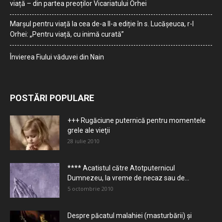
viață – din partea preoților Vicariatului Orhei
Marșul pentru viață la cea de-a II-a ediție în s. Lucășeuca, r-l
Orhei: „Pentru viață, cu inimă curată”
Învierea Fiului văduvei din Nain
POSTĂRI POPULARE
+++ Rugăciune puternică pentru momentele
grele ale vieţii
28 iulie 2010
**** Acatistul către Atotputernicul
Dumnezeu, la vreme de necaz sau de...
5 octombrie 2010
Despre păcatul malahiei (masturbării) şi