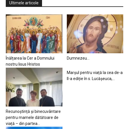
Ultimele articole
Înălțarea la Cer a Domnului
Dumnezeu…
nostru Iisus Hristos
Marșul pentru viață la cea de-a
II-a ediție în s. Lucășeuca,...
Recunoștință și binecuvântare
pentru mamele dătătoare de
viață – din partea...